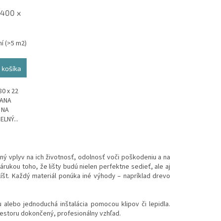
2400 x
ní
(>5 m2)
 košíka
0 x 22
RANA
 NA
LNÝ...
ý vplyv na ich životnosť, odolnosť voči poškodeniu a na
rukou toho, že lišty budú nielen perfektne sedieť, ale aj
 líšt. Každý materiál ponúka iné výhody – napríklad drevo
u alebo jednoduchá inštalácia pomocou klipov či lepidla.
riestoru dokončený, profesionálny vzhľad.