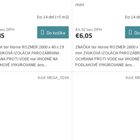
mm
Do 14 dní
(>5 m2)
Do 14 d
bez DPH
€4,92 bez DPH
Do košíka
Do
85
€6,05
 ter Hürne ROZMER 2600 x 40 x 19
ZNAČKA ter Hürne ROZMER 2600 x 7
UKOVÁ IZOLÁCIA PAROZÁBRANA
mm ZVUKOVÁ IZOLÁCIA PAROZÁB
NA PROTI VODE nie VHODNÉ NA
OCHRANA PROTI VODE nie VHODNÉ
HOVÉ VYKUROVANIE áno...
PODLAHOVÉ VYKUROVANIE áno...
Kód:
MEGA_0164
Kód:
ME