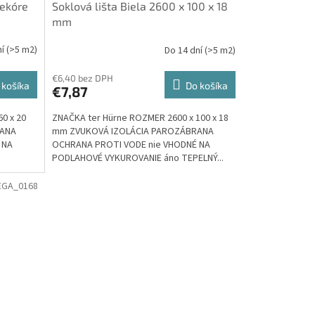
Dekóre
Soklová lišta Biela 2600 x 100 x 18
mm
ní
(>5 m2)
Do 14 dní
(>5 m2)
€6,40 bez DPH
 košíka
Do košíka
€7,87
0 x 20
ZNAČKA ter Hürne ROZMER 2600 x 100 x 18
RANA
mm ZVUKOVÁ IZOLÁCIA PAROZÁBRANA
 NA
OCHRANA PROTI VODE nie VHODNÉ NA
PODLAHOVÉ VYKUROVANIE áno TEPELNÝ...
EGA_0168