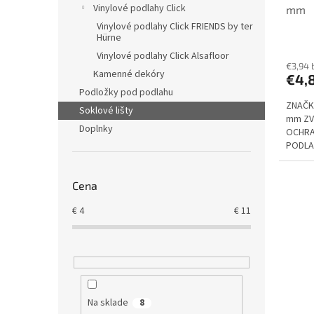
Vinylové podlahy Click
mm
t
v
Vinylové podlahy Click FRIENDS by ter
o
Hürne
v
Vinylové podlahy Click Alsafloor
€3,94 
Kamenné dekóry
€4,
Podložky pod podlahu
ZNAČKA
Soklové lišty
mm ZV
Doplnky
OCHRA
PODLA
Cena
€
4
€
11
Na sklade
8