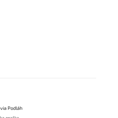
via Podláh
ka značka