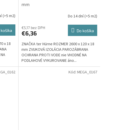
mm
ní
(>5 m2)
Do 14 dní
(>5 m2)
€5,17 bez DPH
 košíka
Do košíka
€6,36
0 x 18
ZNAČKA ter Hürne ROZMER 2600 x 120 x 18
RANA
mm ZVUKOVÁ IZOLÁCIA PAROZÁBRANA
 NA
OCHRANA PROTI VODE nie VHODNÉ NA
PODLAHOVÉ VYKUROVANIE áno...
GA_0162
Kód:
MEGA_0167