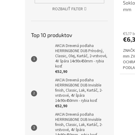
Soklo
ROZBALIŤ FILTER
mm
€5,17 
Top 10 produktov
€6,
AKCIA Drevená podlaha
ZNAČKA
HERRINGBONE DUB Prírodný,
mm ZV
Classic, Olej, Kartáč, 2-vrstvové,
4V špára 14x90x450mm - rybia
OCHRA
kosť
PODLA
€52,90
AKCIA Drevená podlaha
HERRINGBONE DUB Invisible
finish, Classic, Lak, Kartáč, 2-
vrstvové, 4V špára
14x90x450mm - rybia kosť
€52,90
AKCIA Drevená podlaha
HERRINGBONE DUB Invisible
finish, Classic, Lak, Kartáč, 2-
vrstvové, 4V špára
14x90x450mm - rybia kosť