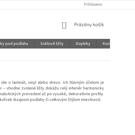
Prihlásenie
NÁKUPNÝ
Prázdny košík
KOŠÍK
ky pod podlahu
Soklové lišty
Doplnky
Kontakty
ide o laminát, vinyl alebo drevo. Ich hlavným účelom je
er – vhodne zvolené lišty dokážu celý interiér harmonicky
malistických prevedení až po vysoké, dekoratívne profily.
mkoľvek dizajnom podlahy či celkovým štýlom miestnosti.