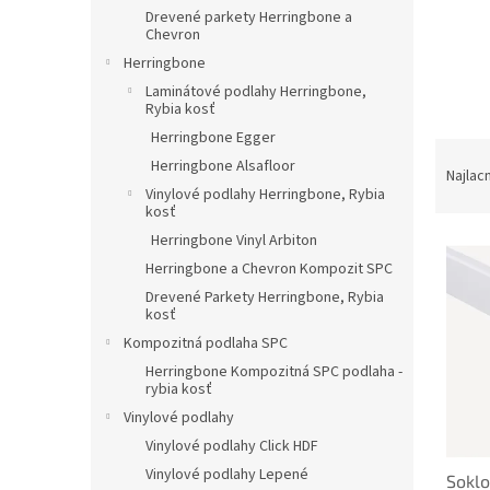
Drevené parkety Herringbone a
Chevron
Herringbone
Laminátové podlahy Herringbone,
Rybia kosť
Herringbone Egger
R
Herringbone Alsafloor
a
Najlac
Vinylové podlahy Herringbone, Rybia
d
kosť
e
Herringbone Vinyl Arbiton
V
n
ý
i
Herringbone a Chevron Kompozit SPC
p
e
Drevené Parkety Herringbone, Rybia
kosť
i
p
s
r
Kompozitná podlaha SPC
p
o
Herringbone Kompozitná SPC podlaha -
r
d
rybia kosť
o
u
Vinylové podlahy
d
k
Vinylové podlahy Click HDF
u
t
Vinylové podlahy Lepené
Soklo
k
o