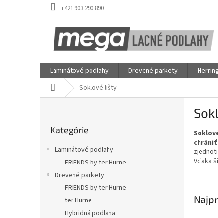
Prejsť
+421 903 290 890
na
obsah
Laminátové podlahy
Drevené parkety
Herrin
Domov
Soklové lišty
B
Sokl
o
Preskočiť
č
Kategórie
kategórie
Soklové
n
chrániť
ý
Laminátové podlahy
zjednoti
p
Vďaka ši
FRIENDS by ter Hürne
a
Drevené parkety
n
e
FRIENDS by ter Hürne
l
Najpr
ter Hürne
Hybridná podlaha