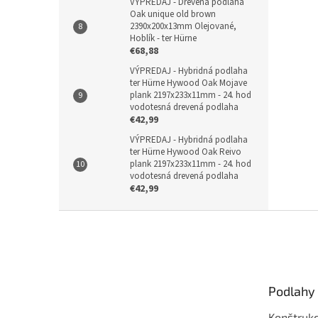
VÝPREDAJ - Drevená podlaha
Oak unique old brown
2390x200x13mm Olejované,
Hoblík - ter Hürne
€68,88
VÝPREDAJ - Hybridná podlaha
ter Hürne Hywood Oak Mojave
plank 2197x233x11mm - 24. hod
vodotesná drevená podlaha
€42,99
VÝPREDAJ - Hybridná podlaha
ter Hürne Hywood Oak Reivo
plank 2197x233x11mm - 24. hod
vodotesná drevená podlaha
€42,99
Z
á
p
ä
t
Podlahy
i
e
Konštrukc