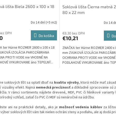
vá lišta Biela 2600 x 100 x 18
Soklová lišta Čierna matná 
80 x 22 mm
Do 14 dní
(>5 m2)
Do 14 d
bez DPH
€8,30 bez DPH
Do košíka
Do
10
€10,21
 ter Hürne ROZMER 2600 x 100 x 18
ZNAČKA ter Hürne ROZMER 2400 x 8
UKOVÁ IZOLÁCIA PAROZÁBRANA
mm ZVUKOVÁ IZOLÁCIA PAROZÁB
NA PROTI VODE nie VHODNÉ NA
OCHRANA PROTI VODE nie VHODNÉ
HOVÉ VYKUROVANIE áno TEPELNÝ...
PODLAHOVÉ VYKUROVANIE áno TEPE
O
v
re soklových líšt sa oplatí dbať na
kvalitu výroby
, ktorá môže mať zásadn
l
ý vizuálny efekt. Najmä
nemecká precíznosť
a dôkladné spracovanie sú zá
á
ržia. V rámci sortimentu nájdete drevené, MDF, PVC či hliníkové varianty
d
prírodný vzhľad, zatiaľ čo PVC či MDF sú nenáročné na údržbu.
a
c
nite ani na praktické detaily, ako je
možnosť vedenia káblov
za lišto
i
výber soklových líšt vám tak nielen ochráni steny a podlahu, ale aj dodá p
e