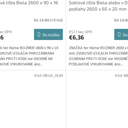
vá lišta Biela 2600 x 90 x 18
Soklová lišta Biela alebo v 
podlahy 2600 x 60 x 20 mm
Do 14 dní
(>5 m2)
Do 14 d
bez DPH
€5,17 bez DPH
Do košíka
Do
36
€6,36
 ter Hürne ROZMER 2600 x 90 x 18
ZNAČKA ter Hürne ROZMER 2600 x 6
UKOVÁ IZOLÁCIA PAROZÁBRANA
mm ZVUKOVÁ IZOLÁCIA PAROZÁB
NA PROTI VODE nie VHODNÉ NA
OCHRANA PROTI VODE nie VHODNÉ
HOVÉ VYKUROVANIE áno...
PODLAHOVÉ VYKUROVANIE áno...
Kód:
MEGA_0169
Kód:
M