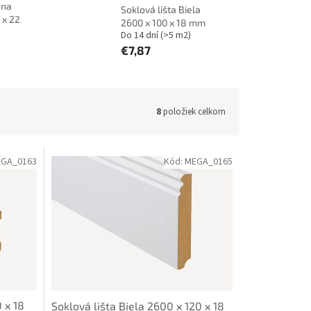
rna
Soklová lišta Biela
 x 22
2600 x 100 x 18 mm
Do 14 dní
(>5 m2)
€7,87
8
položiek celkom
GA_0163
Kód:
MEGA_0165
 x 18
Soklová lišta Biela 2600 x 120 x 18