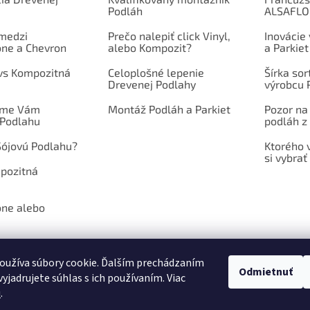
Podláh
ALSAFL
 medzi
Prečo nalepiť click Vinyl,
Inovácie
one a Chevron
alebo Kompozit?
a Parkiet
 vs Kompozitná
Celoplošné lepenie
Šírka so
Drevenej Podlahy
výrobcu 
íme Vám
Montáž Podláh a Parkiet
Pozor na
 Podlahu
podláh z 
Sójovú Podlahu?
Ktorého 
si vybrať
mpozitná
one alebo
oužíva súbory cookie. Ďalším prechádzaním
Odmietnuť
yjadrujete súhlas s ich používaním. Viac
NÉ PODMIENKY
PODMIENKY OCHRANY OSOBNÝCH ÚDAJOV
POŠLITE N
u
.