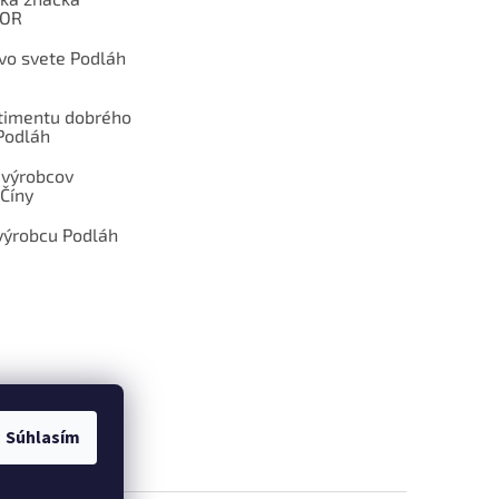
OOR
 vo svete Podláh
rtimentu dobrého
Podláh
 výrobcov
Číny
výrobcu Podláh
Súhlasím
ÁM DOPYT