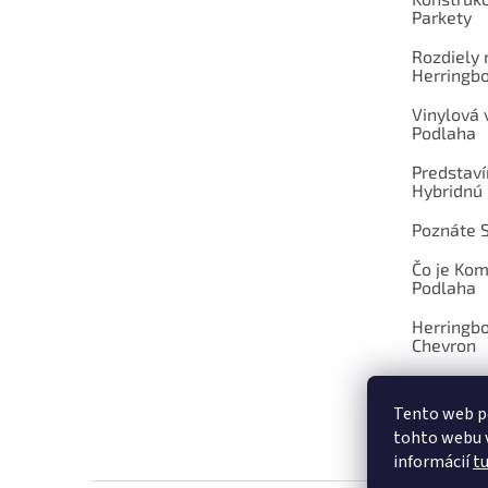
Parkety
Rozdiely
Herringb
Vinylová
Podlaha
Predstav
Hybridnú
Poznáte 
Čo je Ko
Podlaha
Herringb
Chevron
Tento web p
tohto webu v
OBCHOD
informácií
t