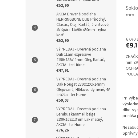
€52,90
Soklo
AKCIA Drevená podlaha
mm
HERRINGBONE DUB Prírodný,
Classic, Olej, Kartáč, 2-vrstvové,
4V špára 14x90x450mm - rybia
kosť
€7,40 
€52,90
€9,
VÝPREDAJ - Drevená podlaha
Dub 1Lam expressive
ZNAČKA
2190x158x11mm Olej, Kartáč,
mm ZV
AKCIA - ter Hürne
OCHRA
€47,91
PODLA
VÝPREDAJ - Drevená podlaha
Oak Nougat 2390x200x14mm
Olejované, Hlbkovo dymené, 4V
drážka - ter Hürne
Pri výbe
€59,03
výsledn
VÝPREDAJ - Drevená podlaha
dlho vyd
Bambus karamell beige
prináša 
2190x162x13mm Lak matný,
AKCIA - ter Hürne
Nezabud
€76,26
Správny 