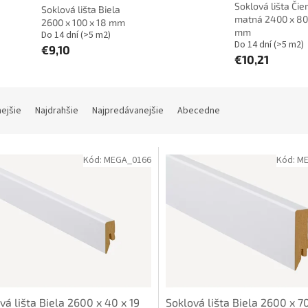
Soklová lišta Čie
Soklová lišta Biela
matná 2400 x 80
2600 x 100 x 18 mm
mm
Do 14 dní
(>5 m2)
Do 14 dní
(>5 m2)
€9,10
€10,21
nejšie
Najdrahšie
Najpredávanejšie
Abecedne
Kód:
MEGA_0166
Kód:
ME
vá lišta Biela 2600 x 40 x 19
Soklová lišta Biela 2600 x 70