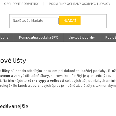
OBCHODNÉ PODMIENKY
PODMIENKY OCHRANY OSOBNÝCH ÚDAJOV
HĽADAŤ
gbone
Kompozitná podlaha SPC
Vinylové podlahy
Podlož
ové lišty
 lišty
sú nenahraditeľným detailom pri dokončení každej podlahy, či už 
 stenu
a zakryť dilatačné škáry, no rovnako dôležitý je aj estetický rozm
ť. Na trhu nájdete
rôzne typy a veľkosti
soklových líšt, od nízkych a mini
rokej škále farieb a povrchových úprav je možné zladiť lišty s takmer aký
edávanejšie