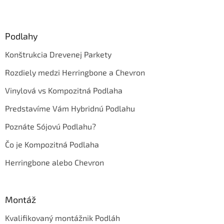
l
Z
á
á
d
p
a
ä
Podlahy
c
t
i
Konštrukcia Drevenej Parkety
i
e
p
e
Rozdiely medzi Herringbone a Chevron
r
v
Vinylová vs Kompozitná Podlaha
k
y
Predstavíme Vám Hybridnú Podlahu
v
ý
Poznáte Sójovú Podlahu?
p
i
Čo je Kompozitná Podlaha
s
Herringbone alebo Chevron
u
Montáž
Kvalifikovaný montážnik Podláh