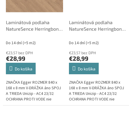
Laminátová podlaha
Laminátová podlaha
NatureSence Herringbone
NatureSence Herringbone
8 EL2134 Dub Baronia
8 EL2152 Dub Casella
Hnedý 840 x 168 x 8 mm
Prírodný 840 x 168 x 8 mm
Do 14 dní
(>5 m2)
Do 14 dní
(>5 m2)
AC4 - 23/32 - Egger
AC4 - 23/32 - Egger
€23,57 bez DPH
€23,57 bez DPH
€28,99
€28,99
Do košíka
Do košíka
ZNAČKA Egger ROZMER 840 x
ZNAČKA Egger ROZMER 840 x
168 x 8 mm V-DRÁŽKA áno SPOJ
168 x 8 mm V-DRÁŽKA áno SPOJ
A TRIEDA Unizip - AC4 23/32
A TRIEDA Unizip - AC4 23/32
OCHRANA PROTI VODE nie
OCHRANA PROTI VODE nie
VHODNÉ NA PODLAHOVÉ
VHODNÉ NA PODLAHOVÉ
VYKUROVANIE áno...
VYKUROVANIE áno...