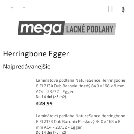
Prejsť
NÁKUP
na
obsah
KOŠÍK
Herringbone Egger
Najpredávanejšie
Laminátová podlaha NatureSence Herringbone
8 EL2134 Dub Baronia Hnedý 840 x 168 x 8 mm
AC4 - 23/32 - Egger
Do 14 dní
(>5 m2)
€28,99
Laminátová podlaha NatureSence Herringbone
8 EL2133 Dub Baronia Pieskový 840 x 168 x 8
mm AC4 - 23/32 - Egger
Do 14 dní
(>5 m2)