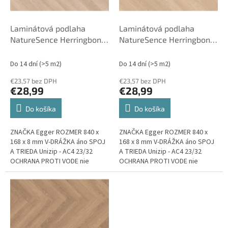
k
r
t
o
o
d
Laminátová podlaha
Laminátová podlaha
v
u
NatureSence Herringbone
NatureSence Herringbone
k
8 EL2132 Dub Baronia
8 EL2133 Dub Baronia
t
Svetlý 840 x 168 x 8 mm
Pieskový 840 x 168 x 8
Do 14 dní
(>5 m2)
Do 14 dní
(>5 m2)
o
AC4 - 23/32 - Egger
mm AC4 - 23/32 - Egger
€23,57 bez DPH
€23,57 bez DPH
v
€28,99
€28,99
Do košíka
Do košíka
ZNAČKA Egger ROZMER 840 x
ZNAČKA Egger ROZMER 840 x
168 x 8 mm V-DRÁŽKA áno SPOJ
168 x 8 mm V-DRÁŽKA áno SPOJ
A TRIEDA Unizip - AC4 23/32
A TRIEDA Unizip - AC4 23/32
OCHRANA PROTI VODE nie
OCHRANA PROTI VODE nie
VHODNÉ NA PODLAHOVÉ
VHODNÉ NA PODLAHOVÉ
VYKUROVANIE áno...
VYKUROVANIE áno...