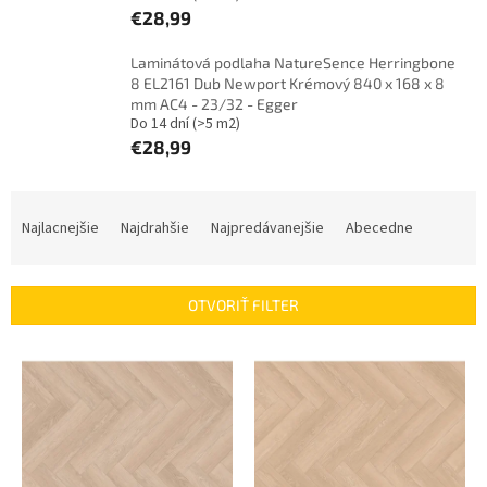
€28,99
Laminátová podlaha NatureSence Herringbone
8 EL2161 Dub Newport Krémový 840 x 168 x 8
mm AC4 - 23/32 - Egger
Do 14 dní
(>5 m2)
€28,99
R
a
Najlacnejšie
Najdrahšie
Najpredávanejšie
Abecedne
d
e
n
OTVORIŤ FILTER
i
e
V
p
ý
r
p
o
i
d
s
u
p