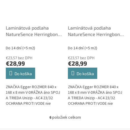
Laminátová podlaha
Laminátová podlaha
NatureSence Herringbone
NatureSence Herringbone
8 EL2161 Dub Newport
8 EL2190 Dub Turin 840 x
Krémový 840 x 168 x 8
168 x 8 mm AC4 - 23/32 -
Do 14 dní
(>5 m2)
Do 14 dní
(>5 m2)
mm AC4 - 23/32 - Egger
Egger
€23,57 bez DPH
€23,57 bez DPH
€28,99
€28,99
Do košíka
Do košíka
ZNAČKA Egger ROZMER 840 x
ZNAČKA Egger ROZMER 840 x
168 x 8 mm V-DRÁŽKA áno SPOJ
168 x 8 mm V-DRÁŽKA áno SPOJ
A TRIEDA Unizip - AC4 23/32
A TRIEDA Unizip - AC4 23/32
OCHRANA PROTI VODE nie
OCHRANA PROTI VODE nie
VHODNÉ NA PODLAHOVÉ
VHODNÉ NA PODLAHOVÉ
VYKUROVANIE áno...
VYKUROVANIE áno...
6
položiek celkom
O
v