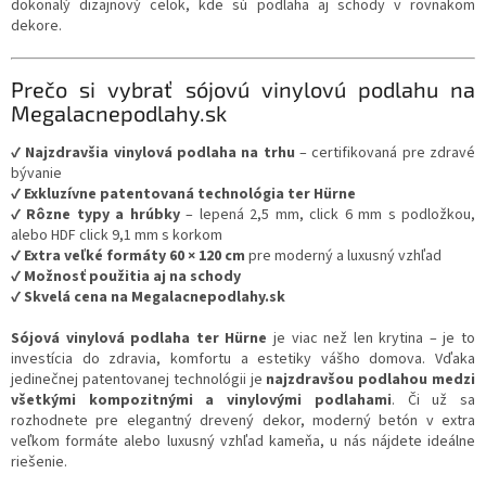
dokonalý dizajnový celok, kde sú podlaha aj schody v rovnakom
dekore.
Prečo si vybrať sójovú vinylovú podlahu na
Megalacnepodlahy.sk
✔
Najzdravšia vinylová podlaha na trhu
– certifikovaná pre zdravé
bývanie
✔
Exkluzívne patentovaná technológia ter Hürne
✔
Rôzne typy a hrúbky
– lepená 2,5 mm, click 6 mm s podložkou,
alebo HDF click 9,1 mm s korkom
✔
Extra veľké formáty 60 × 120 cm
pre moderný a luxusný vzhľad
✔
Možnosť použitia aj na schody
✔
Skvelá cena na Megalacnepodlahy.sk
Sójová vinylová podlaha ter Hürne
je viac než len krytina – je to
investícia do zdravia, komfortu a estetiky vášho domova. Vďaka
jedinečnej patentovanej technológii je
najzdravšou podlahou medzi
všetkými kompozitnými a vinylovými podlahami
. Či už sa
rozhodnete pre elegantný drevený dekor, moderný betón v extra
veľkom formáte alebo luxusný vzhľad kameňa, u nás nájdete ideálne
riešenie.