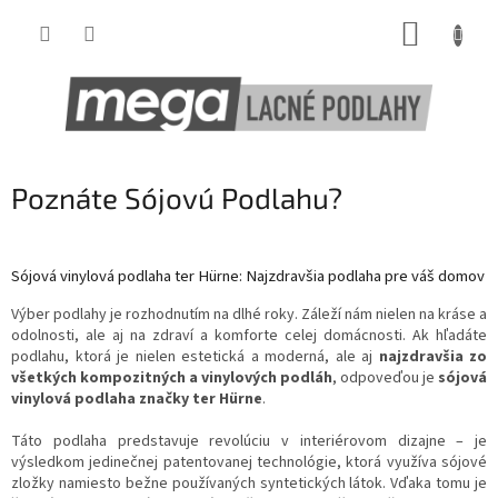
Prejsť
NÁKUP
na
obsah
KOŠÍK
Poznáte Sójovú Podlahu?
Sójová vinylová podlaha ter Hürne: Najzdravšia podlaha pre váš domov
Výber podlahy je rozhodnutím na dlhé roky. Záleží nám nielen na kráse a
odolnosti, ale aj na zdraví a komforte celej domácnosti. Ak hľadáte
podlahu, ktorá je nielen estetická a moderná, ale aj
najzdravšia zo
všetkých kompozitných a vinylových podláh
, odpoveďou je
sójová
vinylová podlaha značky ter Hürne
.
Táto podlaha predstavuje revolúciu v interiérovom dizajne – je
výsledkom jedinečnej patentovanej technológie, ktorá využíva sójové
zložky namiesto bežne používaných syntetických látok. Vďaka tomu je