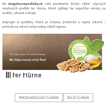
Na
megalacnepodlahy.sk
vám ponúkame široký výber sójových
vinylových podláh ter Hürne, ktoré spĺňajú tie najvyššie nároky na
kvalitu, zdravie a dizajn.
Doprajte si podlahu, ktorá je krásna, praktická a najmä zdravá –
pretože na zdraví vašej rodiny záleží najviac.
PREDCHÁDZAJÚCI ČLÁNOK
ĎALŠÍ ČLÁNOK