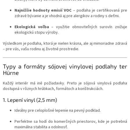
Najnižšie hodnoty emisií VOC
– podlaha je certifikovaná pre
zdravé bývanie a je vhodná aj pre alergikov a rodiny s deťmi.
Ekologická voľba
– využitie obnoviteľných surovín znižuje
ekologickú stopu výroby.
Výsledkom je podlaha, ktorá je nielen krásna, ale aj mimoriadne zdravá
– pre vás, vašu rodinu aj životné prostredie.
Typy a formáty sójovej vinylovej podlahy ter
Hürne
Každý interiér má iné požiadavky. Preto je sójová vinylová podlaha
dostupná v rôznych hrúbkach, formátoch a konštrukciách.
1. Lepení vinyl (2,5 mm)
Ideálny pre celoplošné lepenie na pevný podklad.
Perfektne sa hodí do komerčných priestorov, kde je potrebná
maximálna stabilita a odolnosť.