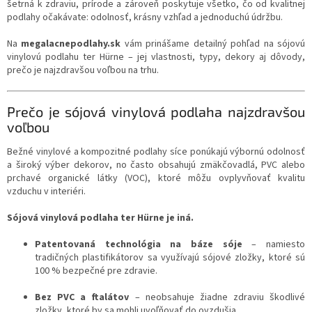
šetrná k zdraviu, prírode a zároveň poskytuje všetko, čo od kvalitnej
podlahy očakávate: odolnosť, krásny vzhľad a jednoduchú údržbu.
Na
megalacnepodlahy.sk
vám prinášame detailný pohľad na sójovú
vinylovú podlahu ter Hürne – jej vlastnosti, typy, dekory aj dôvody,
prečo je najzdravšou voľbou na trhu.
Prečo je sójová vinylová podlaha najzdravšou
voľbou
Bežné vinylové a kompozitné podlahy síce ponúkajú výbornú odolnosť
a široký výber dekorov, no často obsahujú zmäkčovadlá, PVC alebo
prchavé organické látky (VOC), ktoré môžu ovplyvňovať kvalitu
vzduchu v interiéri.
Sójová vinylová podlaha ter Hürne je iná.
Patentovaná technológia na báze sóje
– namiesto
tradičných plastifikátorov sa využívajú sójové zložky, ktoré sú
100 % bezpečné pre zdravie.
Bez PVC a ftalátov
– neobsahuje žiadne zdraviu škodlivé
zložky, ktoré by sa mohli uvoľňovať do ovzdušia.