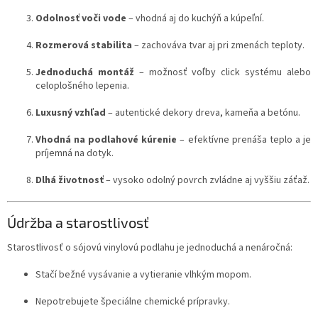
Odolnosť voči vode
– vhodná aj do kuchýň a kúpeľní.
Rozmerová stabilita
– zachováva tvar aj pri zmenách teploty.
Jednoduchá montáž
– možnosť voľby click systému alebo
celoplošného lepenia.
Luxusný vzhľad
– autentické dekory dreva, kameňa a betónu.
Vhodná na podlahové kúrenie
– efektívne prenáša teplo a je
príjemná na dotyk.
Dlhá životnosť
– vysoko odolný povrch zvládne aj vyššiu záťaž.
Údržba a starostlivosť
Starostlivosť o sójovú vinylovú podlahu je jednoduchá a nenáročná:
Stačí bežné vysávanie a vytieranie vlhkým mopom.
Nepotrebujete špeciálne chemické prípravky.