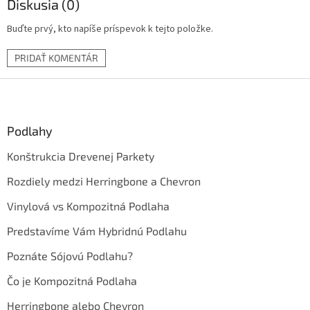
Diskusia (0)
Buďte prvý, kto napíše príspevok k tejto položke.
PRIDAŤ KOMENTÁR
Z
á
p
ä
Podlahy
t
Konštrukcia Drevenej Parkety
i
e
Rozdiely medzi Herringbone a Chevron
Vinylová vs Kompozitná Podlaha
Predstavíme Vám Hybridnú Podlahu
Poznáte Sójovú Podlahu?
Čo je Kompozitná Podlaha
Herringbone alebo Chevron