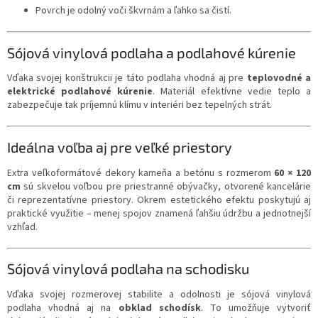
Povrch je odolný voči škvrnám a ľahko sa čistí.
Sójová vinylová podlaha a podlahové kúrenie
Vďaka svojej konštrukcii je táto podlaha vhodná aj pre
teplovodné a
elektrické podlahové kúrenie
. Materiál efektívne vedie teplo a
zabezpečuje tak príjemnú klímu v interiéri bez tepelných strát.
Ideálna voľba aj pre veľké priestory
Extra veľkoformátové dekory kameňa a betónu s rozmerom
60 × 120
cm
sú skvelou voľbou pre priestranné obývačky, otvorené kancelárie
či reprezentatívne priestory. Okrem estetického efektu poskytujú aj
praktické využitie – menej spojov znamená ľahšiu údržbu a jednotnejší
vzhľad.
Sójová vinylová podlaha na schodisku
Vďaka svojej rozmerovej stabilite a odolnosti je sójová vinylová
podlaha vhodná aj na
obklad schodísk
. To umožňuje vytvoriť