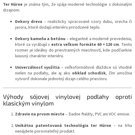
Ter Hürne
je známa tým, že spája moderné technológie s dokonalým
dizajnom.
Dekory dreva
– realisticky spracované vzory dubu, orecha či
javora, ktoré dodajú interiéru prirodzené teplo.
Dekory kameňa a betónu
– elegantné a moderné prevedenia,
ktoré sa vyrábajú v
extra veľkom formáte 60 × 120 cm
. Tento
rozmer je ideálny do priestranných miestností, kde podčiarkne
luxusný charakter interiéru.
Univerzálnosť využitia
– veľkoformátové dlaždice sú vhodné
nielen na podlahy, ale aj ako
obklad schodísk
, čím umožnia
vytvoriť dokonale jednotný dizajn celého priestoru.
Výhody sójovej vinylovej podlahy oproti
klasickým vinylom
Zdravie na prvom mieste
– žiadne ftaláty, PVC ani VOC emisie.
Unikátna patentovaná technológia ter Hürne
– na trhu
nenájdete porovnateľný produkt.