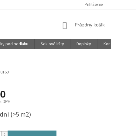
Prihlásenie
NÁKUPNÝ
Prázdny košík
KOŠÍK
ky pod podlahu
Soklové lišty
Doplnky
Kontakty
0169
10
z DPH
ová
 dní
(>5 m2)