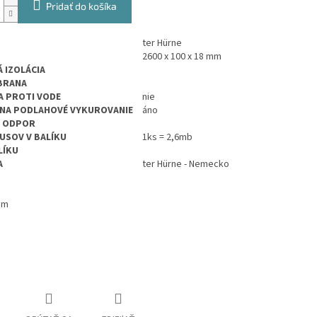
Pridať do košíka
ter Hürne
2600 x 100 x 18 mm
 IZOLÁCIA
BRANA
 PROTI VODE
nie
NA PODLAHOVÉ VYKUROVANIE
áno
Ý ODPOR
USOV V BALÍKU
1ks = 2,6mb
LÍKU
A
ter Hürne - Nemecko
1m