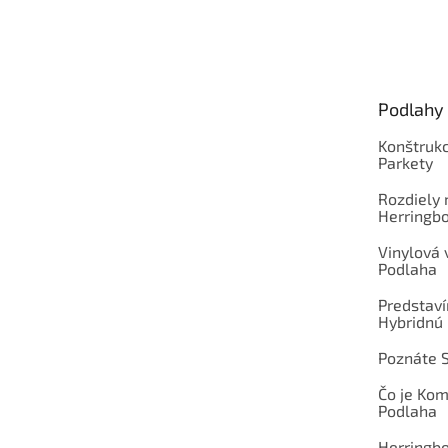
Z
á
p
ä
t
Podlahy
i
e
Konštrukc
Parkety
Rozdiely
Herringb
Vinylová
Podlaha
Predstav
Hybridnú
Poznáte 
Čo je Ko
Podlaha
Herringb