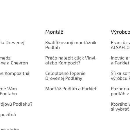
Montáž
Výrobco
ia Drevenej
Kvalifikovaný montážnik
Francúzs
Podláh
ALSAFL
 medzi
Prečo nalepiť click Vinyl,
Inovácie
one a Chevron
alebo Kompozit?
a Parkiet
 vs Kompozitná
Celoplošné lepenie
Šírka so
Drevenej Podlahy
výrobcu 
íme Vám
Montáž Podláh a Parkiet
Pozor na
 Podlahu
podláh z 
Sójovú Podlahu?
Ktorého 
si vybrať
mpozitná
one alebo