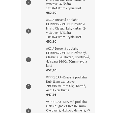
vrstvové, 4V špára
14x90x450mm - rybia kosť
€52,90
AKCIA Drevená podlaha
HERRINGBONE DUB Invisible
finish, Classic, Lak, Kartáč, 2-
vrstvové, 4V špára
14x90x450mm - rybia kosť
€52,90
AKCIA Drevená podlaha
HERRINGBONE DUB Prírodný,
Classic, Olej, Kartáč, 2-vrstvové,
4V špára 14x90x450mm - rybia
kosť
€52,90
VÝPREDAJ - Drevená podlaha
Dub 1Lam expressive
2190x158x11mm Olej, Kartáč,
AKCIA - ter Hürne
€47,91
VÝPREDAJ - Drevená podlaha
Oak Nougat 2390x200x14mm
Olejované, Hlbkovo dymené, 4V