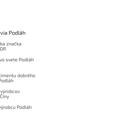
via Podláh
ka značka
OOR
 vo svete Podláh
rtimentu dobrého
Podláh
 výrobcov
Číny
výrobcu Podláh