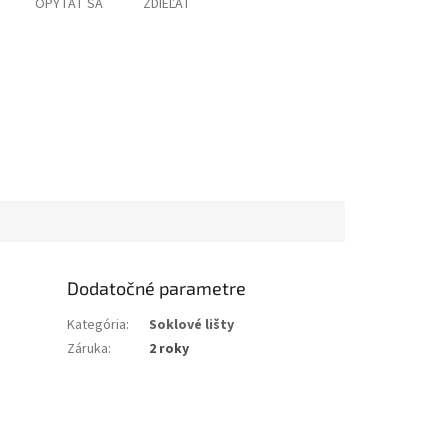
OPÝTAŤ SA
ZDIEĽAŤ
Dodatočné parametre
Kategória
:
Soklové lišty
Záruka
:
2 roky