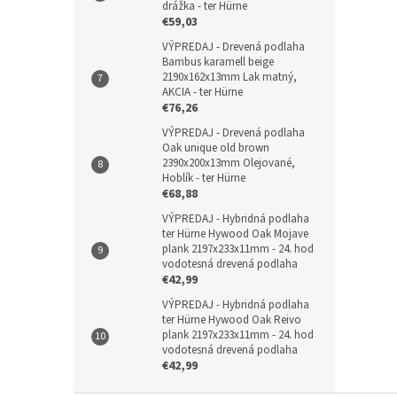
drážka - ter Hürne
€59,03
VÝPREDAJ - Drevená podlaha
Bambus karamell beige
2190x162x13mm Lak matný,
AKCIA - ter Hürne
€76,26
VÝPREDAJ - Drevená podlaha
Oak unique old brown
2390x200x13mm Olejované,
Hoblík - ter Hürne
€68,88
VÝPREDAJ - Hybridná podlaha
ter Hürne Hywood Oak Mojave
plank 2197x233x11mm - 24. hod
vodotesná drevená podlaha
€42,99
VÝPREDAJ - Hybridná podlaha
ter Hürne Hywood Oak Reivo
plank 2197x233x11mm - 24. hod
vodotesná drevená podlaha
€42,99