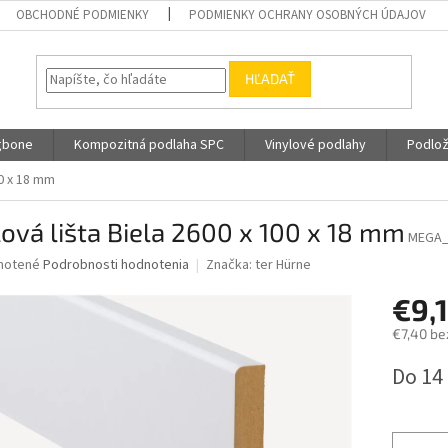
OBCHODNÉ PODMIENKY
PODMIENKY OCHRANY OSOBNÝCH ÚDAJOV
HĽADAŤ
gbone
Kompozitná podlaha SPC
Vinylové podlahy
Podlož
00 x 18 mm
ová lišta Biela 2600 x 100 x 18 mm
MEGA_
né
notené
Podrobnosti hodnotenia
Značka:
ter Hürne
nie
€9,
u
€7,40 be
Jednotk
Do 14
cena:
iek.