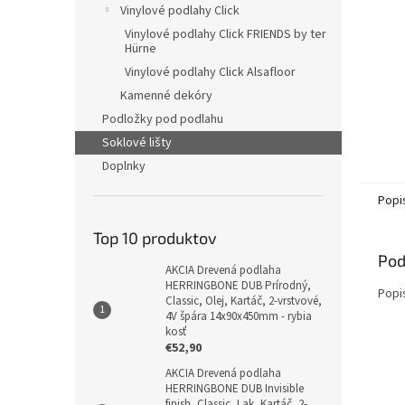
Vinylové podlahy Click
Vinylové podlahy Click FRIENDS by ter
Hürne
Vinylové podlahy Click Alsafloor
Kamenné dekóry
Podložky pod podlahu
Soklové lišty
Doplnky
Popi
Top 10 produktov
Pod
AKCIA Drevená podlaha
HERRINGBONE DUB Prírodný,
Popi
Classic, Olej, Kartáč, 2-vrstvové,
4V špára 14x90x450mm - rybia
kosť
€52,90
AKCIA Drevená podlaha
HERRINGBONE DUB Invisible
finish, Classic, Lak, Kartáč, 2-