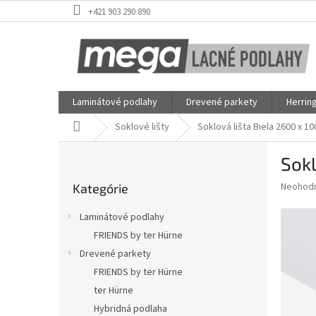
Prejsť
+421 903 290 890
na
obsah
Laminátové podlahy
Drevené parkety
Herrin
Domov
Soklové lišty
Soklová lišta Biela 2600 x 1
B
Sokl
o
Preskočiť
č
Priemer
Neohod
Kategórie
kategórie
n
hodnote
ý
produkt
Laminátové podlahy
p
je
FRIENDS by ter Hürne
0,0
a
z
Drevené parkety
n
5
e
FRIENDS by ter Hürne
hviezdič
l
ter Hürne
Hybridná podlaha