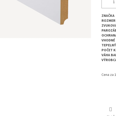
ZNAČKA
ROZMER
ZVUKOVÁ
PAROZÁ
OCHRANA
VHODNÉ 
TEPELN
POČET K
VÁHA BA
VÝROBC
Cena za 