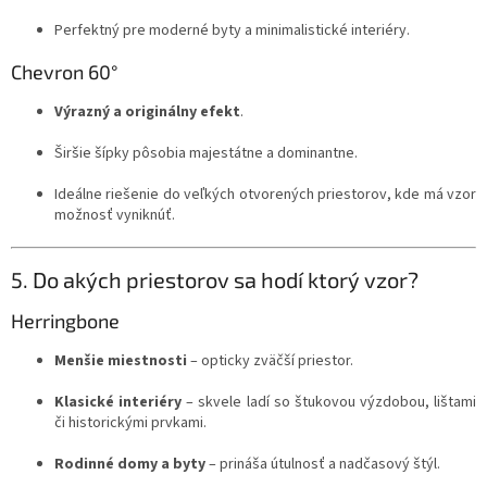
Perfektný pre moderné byty a minimalistické interiéry.
Chevron 60°
Výrazný a originálny efekt
.
Širšie šípky pôsobia majestátne a dominantne.
Ideálne riešenie do veľkých otvorených priestorov, kde má vzor
možnosť vyniknúť.
5. Do akých priestorov sa hodí ktorý vzor?
Herringbone
Menšie miestnosti
– opticky zväčší priestor.
Klasické interiéry
– skvele ladí so štukovou výzdobou, lištami
či historickými prvkami.
Rodinné domy a byty
– prináša útulnosť a nadčasový štýl.