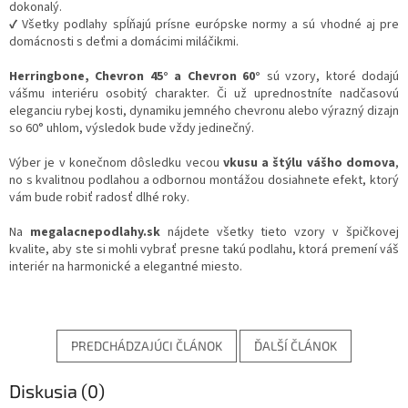
dokonalý.
✔ Všetky podlahy spĺňajú prísne európske normy a sú vhodné aj pre
domácnosti s deťmi a domácimi miláčikmi.
Herringbone, Chevron 45° a Chevron 60°
sú vzory, ktoré dodajú
vášmu interiéru osobitý charakter. Či už uprednostníte nadčasovú
eleganciu rybej kosti, dynamiku jemného chevronu alebo výrazný dizajn
so 60° uhlom, výsledok bude vždy jedinečný.
Výber je v konečnom dôsledku vecou
vkusu a štýlu vášho domova
,
no s kvalitnou podlahou a odbornou montážou dosiahnete efekt, ktorý
vám bude robiť radosť dlhé roky.
Na
megalacnepodlahy.sk
nájdete všetky tieto vzory v špičkovej
kvalite, aby ste si mohli vybrať presne takú podlahu, ktorá premení váš
interiér na harmonické a elegantné miesto.
PREDCHÁDZAJÚCI ČLÁNOK
ĎALŠÍ ČLÁNOK
Diskusia (0)