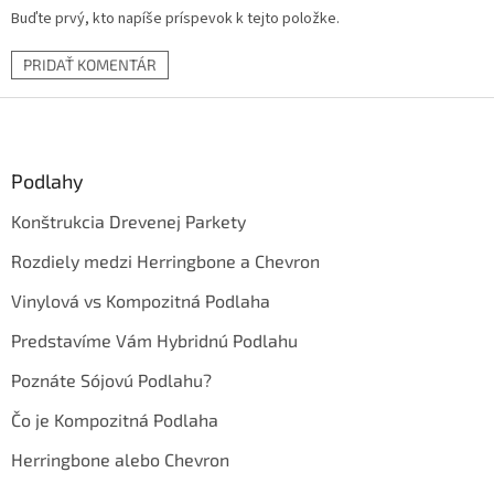
Buďte prvý, kto napíše príspevok k tejto položke.
PRIDAŤ KOMENTÁR
Z
á
p
ä
Podlahy
t
Konštrukcia Drevenej Parkety
i
e
Rozdiely medzi Herringbone a Chevron
Vinylová vs Kompozitná Podlaha
Predstavíme Vám Hybridnú Podlahu
Poznáte Sójovú Podlahu?
Čo je Kompozitná Podlaha
Herringbone alebo Chevron