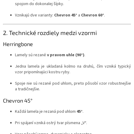
spojom do dokonalej šípky.
Vznikajú dve varianty:
Chevron 45°
a
Chevron 60°
.
2. Technické rozdiely medzi vzormi
Herringbone
Lamely sú rezané
v pravom uhle (90°)
.
Jedna lamela je ukladaná kolmo na druhú, čím vzniká typický
vzor pripomínajúci kostru ryby.
Spoje nie sú rezané pod uhlom, preto pôsobí vzor robustnejšie
a tradičnejšie.
Chevron 45°
Každá lamela je rezaná pod uhlom
45°
.
Pri spájaní vzniká ostrý tvar písmena „V“.