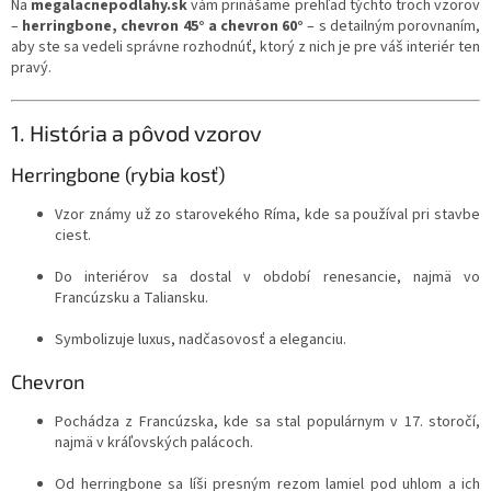
Na
megalacnepodlahy.sk
vám prinášame prehľad týchto troch vzorov
–
herringbone, chevron 45° a chevron 60°
– s detailným porovnaním,
aby ste sa vedeli správne rozhodnúť, ktorý z nich je pre váš interiér ten
pravý.
1. História a pôvod vzorov
Herringbone (rybia kosť)
Vzor známy už zo starovekého Ríma, kde sa používal pri stavbe
ciest.
Do interiérov sa dostal v období renesancie, najmä vo
Francúzsku a Taliansku.
Symbolizuje luxus, nadčasovosť a eleganciu.
Chevron
Pochádza z Francúzska, kde sa stal populárnym v 17. storočí,
najmä v kráľovských palácoch.
Od herringbone sa líši presným rezom lamiel pod uhlom a ich