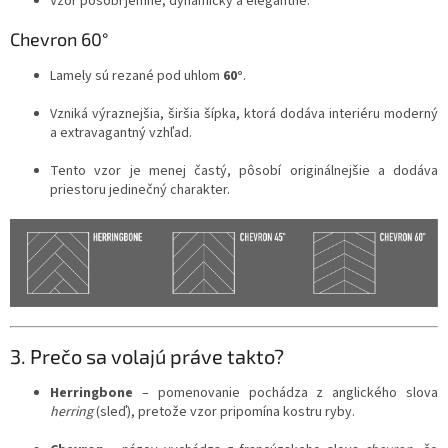
Vzor pôsobí jemne, dynamicky a elegantne.
Chevron 60°
Lamely sú rezané pod uhlom
60°
.
Vzniká výraznejšia, širšia šípka, ktorá dodáva interiéru moderný
a extravagantný vzhľad.
Tento vzor je menej častý, pôsobí originálnejšie a dodáva
priestoru jedinečný charakter.
3. Prečo sa volajú práve takto?
Herringbone
– pomenovanie pochádza z anglického slova
herring
(sleď), pretože vzor pripomína kostru ryby.