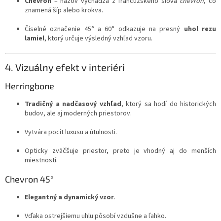
Chevron
– názov vychádza z francúzskeho slova
chevron
, čo
znamená šíp alebo krokva.
Číselné označenie 45° a 60° odkazuje na presný
uhol rezu
lamiel
, ktorý určuje výsledný vzhľad vzoru.
4. Vizuálny efekt v interiéri
Herringbone
Tradičný a nadčasový vzhľad
, ktorý sa hodí do historických
budov, ale aj moderných priestorov.
Vytvára pocit luxusu a útulnosti.
Opticky zväčšuje priestor, preto je vhodný aj do menších
miestností.
Chevron 45°
Elegantný a dynamický vzor
.
Vďaka ostrejšiemu uhlu pôsobí vzdušne a ľahko.