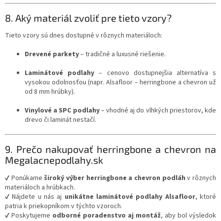
8. Aký materiál zvoliť pre tieto vzory?
Tieto vzory sú dnes dostupné v rôznych materiáloch:
Drevené parkety
– tradičné a luxusné riešenie.
Laminátové podlahy
– cenovo dostupnejšia alternatíva s
vysokou odolnosťou (napr. Alsafloor – herringbone a chevron už
od 8 mm hrúbky).
Vinylové a SPC podlahy
– vhodné aj do vlhkých priestorov, kde
drevo či laminát nestačí.
9. Prečo nakupovať herringbone a chevron na
Megalacnepodlahy.sk
✔ Ponúkame
široký výber herringbone a chevron podláh
v rôznych
materiáloch a hrúbkach.
✔ Nájdete u nás aj
unikátne laminátové podlahy Alsafloor
, ktoré
patria k priekopníkom v týchto vzoroch.
✔ Poskytujeme
odborné poradenstvo aj montáž
, aby bol výsledok