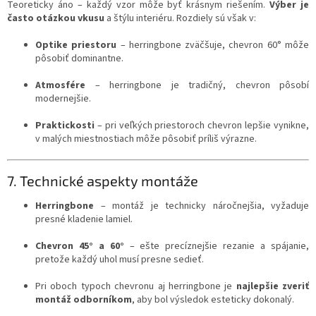
Teoreticky áno – každý vzor môže byť krásnym riešením.
Výber je
často otázkou vkusu
a štýlu interiéru. Rozdiely sú však v:
Optike priestoru
– herringbone zväčšuje, chevron 60° môže
pôsobiť dominantne.
Atmosfére
– herringbone je tradičný, chevron pôsobí
modernejšie.
Praktickosti
– pri veľkých priestoroch chevron lepšie vynikne,
v malých miestnostiach môže pôsobiť príliš výrazne.
7. Technické aspekty montáže
Herringbone
– montáž je technicky náročnejšia, vyžaduje
presné kladenie lamiel.
Chevron 45° a 60°
– ešte precíznejšie rezanie a spájanie,
pretože každý uhol musí presne sedieť.
Pri oboch typoch chevronu aj herringbone je
najlepšie zveriť
montáž odborníkom
, aby bol výsledok esteticky dokonalý.