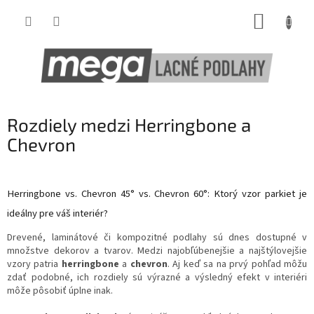
Prejsť
NÁKUP
na
obsah
KOŠÍK
Rozdiely medzi Herringbone a
Chevron
Herringbone vs. Chevron 45° vs. Chevron 60°: Ktorý vzor parkiet je
ideálny pre váš interiér?
Drevené, laminátové či kompozitné podlahy sú dnes dostupné v
množstve dekorov a tvarov. Medzi najobľúbenejšie a najštýlovejšie
vzory patria
herringbone
a
chevron
. Aj keď sa na prvý pohľad môžu
zdať podobné, ich rozdiely sú výrazné a výsledný efekt v interiéri
môže pôsobiť úplne inak.