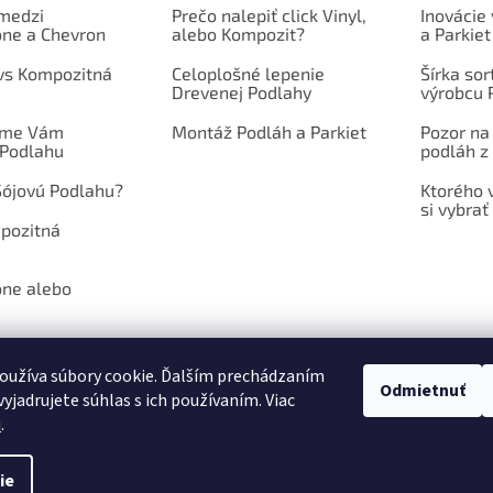
 medzi
Prečo nalepiť click Vinyl,
Inovácie
one a Chevron
alebo Kompozit?
a Parkiet
 vs Kompozitná
Celoplošné lepenie
Šírka so
Drevenej Podlahy
výrobcu 
íme Vám
Montáž Podláh a Parkiet
Pozor na
 Podlahu
podláh z 
Sójovú Podlahu?
Ktorého 
si vybrať
mpozitná
one alebo
oužíva súbory cookie. Ďalším prechádzaním
Odmietnuť
yjadrujete súhlas s ich používaním. Viac
NÉ PODMIENKY
PODMIENKY OCHRANY OSOBNÝCH ÚDAJOV
POŠLITE N
u
.
ie
hradené.