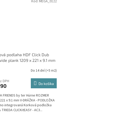
Kód:
MEGA_0122
ová podlaha HDF Click Dub
wide plank 1209 x 221 x 9.1 mm
, integrovaná Korková
Do 14 dní
(>5 m2)
žka - Friends by ter Hürne
ez DPH
Do košíka
,90
A FRIENDS by ter Hürne ROZMER
 221 x 9.1 mm V-DRÁŽKA - PODLOŽKA
áno integrovaná Korková podložka
 TRIEDA CLICKitEASY - AC3...