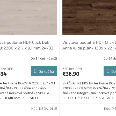
ová podlaha HDF Click Dub
Vinylová podlaha HDF Click
g 2200 x 217 x 9,1 mm 24/33,
Anna wide plank 1209 x 221 
rovaná Korková podložka - ter
mm 23/32, integrovaná Kor
Do 14 dní
(>5 m2)
Do 14 d
e
podložka - Friends by ter Hü
 bez DPH
€30 bez DPH
Do košíka
Do
,84
€36,90
 ter Hürne ROZMER 2200 x 217 x 9.1
ZNAČKA FRIENDS by ter Hürne RO
DRÁŽKA - PODLOŽKA áno - áno
1209 x 221 x 8.6 mm V-DRÁŽKA - 
ovaná Korková podložka SPOJ A
áno - áno integrovaná Korková po
 CLICKitEASY - AC3 24/33...
SPOJ A TRIEDA CLICKitEASY - AC3...
Kód:
MEGA_0115
Kód:
ME