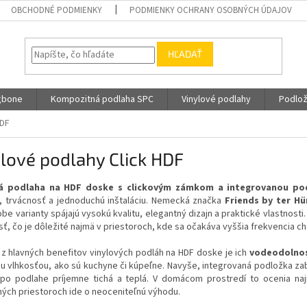
OBCHODNÉ PODMIENKY
PODMIENKY OCHRANY OSOBNÝCH ÚDAJOV
HĽADAŤ
gbone
Kompozitná podlaha SPC
Vinylové podlahy
Podlož
HDF
lové podlahy Click HDF
vá podlaha na HDF doske s clickovým zámkom a integrovanou po
, trvácnosť a jednoduchú inštaláciu. Nemecká značka
Friends by ter Hü
be varianty spájajú vysokú kvalitu, elegantný dizajn a praktické vlastnosti
ť, čo je dôležité najmä v priestoroch, kde sa očakáva vyššia frekvencia c
z hlavných benefitov vinylových podláh na HDF doske je ich
vodeodolno
u vlhkosťou, ako sú kuchyne či kúpeľne. Navyše, integrovaná podložka z
po podlahe príjemne tichá a teplá. V domácom prostredí to ocenia naj
ých priestoroch ide o neoceniteľnú výhodu.