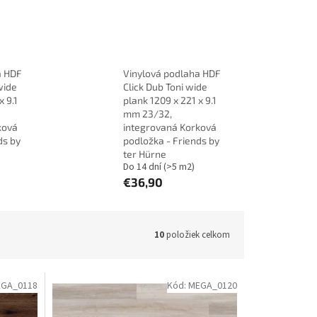
a HDF
Vinylová podlaha HDF
wide
Click Dub Toni wide
x 9.1
plank 1209 x 221 x 9.1
mm 23/32,
ková
integrovaná Korková
ds by
podložka - Friends by
ter Hürne
Do 14 dní
(>5 m2)
€36,90
10
položiek celkom
GA_0118
Kód:
MEGA_0120