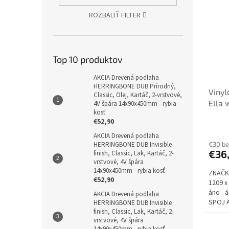
ROZBALIŤ FILTER
Top 10 produktov
AKCIA Drevená podlaha
HERRINGBONE DUB Prírodný,
Vinyl
Classic, Olej, Kartáč, 2-vrstvové,
Ella 
4V špára 14x90x450mm - rybia
kosť
23/32
€52,90
podlo
AKCIA Drevená podlaha
€30 b
HERRINGBONE DUB Invisible
€36
finish, Classic, Lak, Kartáč, 2-
vrstvové, 4V špára
14x90x450mm - rybia kosť
ZNAČK
€52,90
1209 x
áno - 
AKCIA Drevená podlaha
SPOJ A
HERRINGBONE DUB Invisible
finish, Classic, Lak, Kartáč, 2-
vrstvové, 4V špára
14x90x450mm - rybia kosť