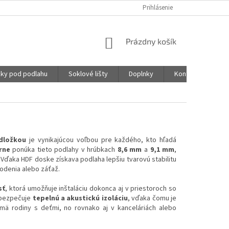
Prihlásenie
NÁKUPNÝ
Prázdny košík
KOŠÍK
ky pod podlahu
Soklové lišty
Doplnky
Kontakty
dložkou
je vynikajúcou voľbou pre každého, kto hľadá
rne
ponúka tieto podlahy v hrúbkach
8,6 mm
a
9,1 mm
,
. Vďaka HDF doske získava podlaha lepšiu tvarovú stabilitu
hodenia alebo záťaž.
sť
, ktorá umožňuje inštaláciu dokonca aj v priestoroch so
abezpečuje
tepelnú a akustickú izoláciu
, vďaka čomu je
mä rodiny s deťmi, no rovnako aj v kanceláriách alebo