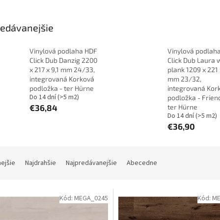
edávanejšie
Vinylová podlaha HDF
Vinylová podlah
Click Dub Danzig 2200
Click Dub Laura 
x 217 x 9,1 mm 24/33,
plank 1209 x 221 
integrovaná Korková
mm 23/32,
podložka - ter Hürne
integrovaná Kor
Do 14 dní
(>5 m2)
podložka - Frien
€36,84
ter Hürne
Do 14 dní
(>5 m2)
€36,90
nejšie
Najdrahšie
Najpredávanejšie
Abecedne
Kód:
MEGA_0245
Kód:
ME