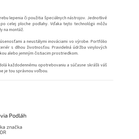
rebu lepenia či použitia špeciálnych nástrojov. Jednotlivé
po celej ploche podlahy. Vďaka tejto technológii môžu
dy na montáž.
úsenosťami a neustálymi inováciami vo výrobe. Portfólio
teriér s dlhou životnosťou. Pravidelná údržba vinylových
ičkou alebo jemným čistiacim prostriedkom.
dolá každodennému opotrebovaniu a súčasne skrášli váš
ne je tou správnou voľbou.
via Podláh
ka značka
OOR