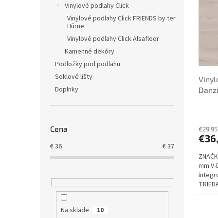
i
Vinylové podlahy Click
p
s
r
Vinylové podlahy Click FRIENDS by ter
Hürne
p
o
r
d
Vinylové podlahy Click Alsafloor
o
u
Kamenné dekóry
d
k
Podložky pod podlahu
u
t
Soklové lišty
Vinyl
k
o
Doplnky
Danzi
t
v
integ
o
Hürn
v
Cena
€29,95
€36
€
36
€
37
ZNAČKA
mm V-
integr
TRIEDA
Na sklade
10