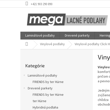
Prejsť
+421 903 290 890
na
obsah
Laminátové podlahy
Drevené parkety
Herrin
Domov
Vinylové podlahy
Vinylové podlahy Click 
B
Viny
o
Preskočiť
č
Kategórie
kategórie
Vinylo
n
komfort
ý
Laminátové podlahy
pričom o
p
a pevnos
FRIENDS by ter Hürne
a
Drevené parkety
n
Jedným 
e
FRIENDS by ter Hürne
zvýšeno
l
chôdza 
ter Hürne
obchodn
Hybridná podlaha