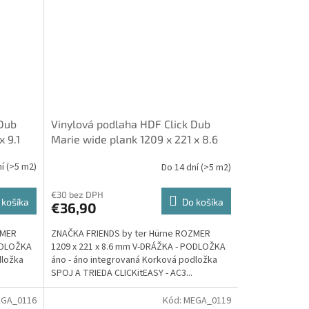
 Dub
Vinylová podlaha HDF Click Dub
x 9.1
Marie wide plank 1209 x 221 x 8.6
ková
mm 23/32, integrovaná Korková
ní
(>5 m2)
Do 14 dní
(>5 m2)
rne
podložka - Friends by ter Hürne
€30 bez DPH
 košíka
Do košíka
€36,90
ZMER
ZNAČKA FRIENDS by ter Hürne ROZMER
PODLOŽKA
1209 x 221 x 8.6 mm V-DRÁŽKA - PODLOŽKA
dložka
áno - áno integrovaná Korková podložka
SPOJ A TRIEDA CLICKitEASY - AC3...
GA_0116
Kód:
MEGA_0119