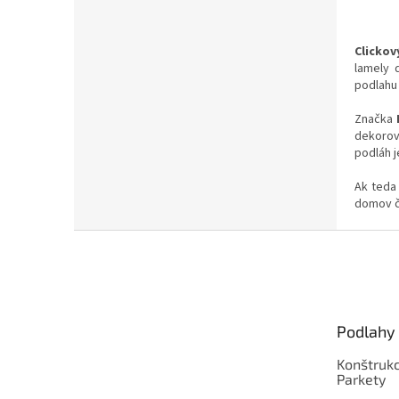
Clicko
lamely 
podlahu 
Značka
dekorov 
podláh j
Ak teda
domov či
Z
á
p
ä
t
Podlahy
i
e
Konštrukc
Parkety