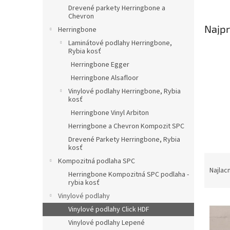
Drevené parkety Herringbone a
Chevron
Najpr
Herringbone
Laminátové podlahy Herringbone,
Rybia kosť
Herringbone Egger
Herringbone Alsafloor
Vinylové podlahy Herringbone, Rybia
kosť
Herringbone Vinyl Arbiton
Herringbone a Chevron Kompozit SPC
Drevené Parkety Herringbone, Rybia
kosť
R
Kompozitná podlaha SPC
a
Najlac
Herringbone Kompozitná SPC podlaha -
d
rybia kosť
e
Vinylové podlahy
V
n
Vinylové podlahy Click HDF
ý
i
Vinylové podlahy Lepené
p
e