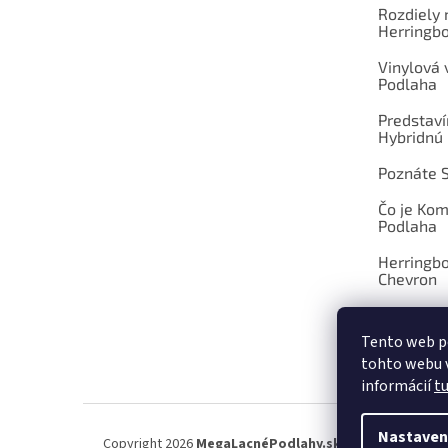
Rozdiely
Herringb
Vinylová
Podlaha
Predstav
Hybridnú
Poznáte 
Čo je Ko
Podlaha
Herringb
Chevron
Tento web p
tohto webu v
OBCHOD
informácií
t
Nastaven
Copyright 2026
MegaLacnéPodlahy.sk
. Všetky práva vy