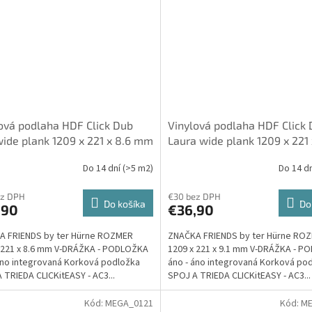
ová podlaha HDF Click Dub
Vinylová podlaha HDF Click
wide plank 1209 x 221 x 8.6 mm
Laura wide plank 1209 x 221 
, integrovaná Korková
mm 23/32, integrovaná Kor
Do 14 dní
(>5 m2)
Do 14 d
žka - Friends by ter Hürne
podložka - Friends by ter Hü
ez DPH
€30 bez DPH
Do košíka
Do
,90
€36,90
A FRIENDS by ter Hürne ROZMER
ZNAČKA FRIENDS by ter Hürne RO
 221 x 8.6 mm V-DRÁŽKA - PODLOŽKA
1209 x 221 x 9.1 mm V-DRÁŽKA - 
áno integrovaná Korková podložka
áno - áno integrovaná Korková po
 TRIEDA CLICKitEASY - AC3...
SPOJ A TRIEDA CLICKitEASY - AC3...
Kód:
MEGA_0121
Kód:
ME