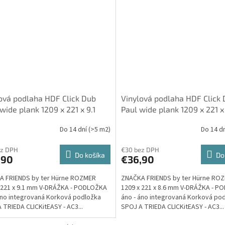
ová podlaha HDF Click Dub
Vinylová podlaha HDF Click
wide plank 1209 x 221 x 9.1
Paul wide plank 1209 x 221 x
3/32, integrovaná Korková
mm 23/32, integrovaná Kor
Do 14 dní
(>5 m2)
Do 14 d
žka - Friends by ter Hürne
podložka - Friends by ter Hü
ez DPH
€30 bez DPH
Do košíka
Do
,90
€36,90
A FRIENDS by ter Hürne ROZMER
ZNAČKA FRIENDS by ter Hürne RO
 221 x 9.1 mm V-DRÁŽKA - PODLOŽKA
1209 x 221 x 8.6 mm V-DRÁŽKA - 
áno integrovaná Korková podložka
áno - áno integrovaná Korková po
 TRIEDA CLICKitEASY - AC3...
SPOJ A TRIEDA CLICKitEASY - AC3...