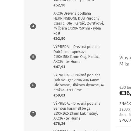
€52,90
AKCIA Drevená podlaha
HERRINGBONE DUB Prírodný,
Classic, Olej, Kartáč, 2-vrstvové,
4V špára 14x90x450mm - rybia
kosť
€52,90
VÝPREDAJ - Drevená podlaha
Dub 1Lam expressive
2190x158x11mm Olej, Kartáč,
Vinyl
AKCIA - ter Hürne
Mika 
€47,91
mm 2
VÝPREDAJ - Drevená podlaha
podlo
Oak Nougat 2390x200x14mm
Olejované, Hlbkovo dymené, 4V
€30 b
drážka - ter Hürne
€36
€59,03
VÝPREDAJ - Drevená podlaha
ZNAČK
Bambus karamell beige
1209 x
2190x162x13mm Lak matný,
áno - 
AKCIA - ter Hürne
SPOJ A
€76,26