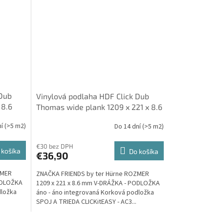
 Dub
Vinylová podlaha HDF Click Dub
 8.6
Thomas wide plank 1209 x 221 x 8.6
ková
mm 23/32, integrovaná Korková
ní
(>5 m2)
Do 14 dní
(>5 m2)
rne
podložka - Friends by ter Hürne
€30 bez DPH
 košíka
Do košíka
€36,90
ZMER
ZNAČKA FRIENDS by ter Hürne ROZMER
PODLOŽKA
1209 x 221 x 8.6 mm V-DRÁŽKA - PODLOŽKA
dložka
áno - áno integrovaná Korková podložka
SPOJ A TRIEDA CLICKitEASY - AC3...