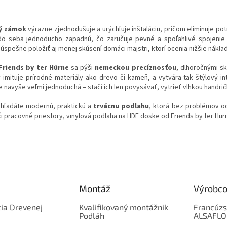
O
v
vý zámok
výrazne zjednodušuje a urýchľuje inštaláciu, pričom eliminuje pot
l
do seba jednoducho zapadnú, čo zaručuje pevné a spoľahlivé spojenie 
á
úspešne položiť aj menej skúsení domáci majstri, ktorí ocenia nižšie nákla
d
a
Friends by ter Hürne
sa pýši
nemeckou precíznosťou
, dlhoročnými sk
c
imituje prírodné materiály ako drevo či kameň, a vytvára tak štýlový in
i
e navyše veľmi jednoduchá – stačí ich len povysávať, vytrieť vlhkou handr
e
p
 hľadáte modernú, praktickú a
trvácnu podlahu
, ktorá bez problémov o
r
 pracovné priestory, vinylová podlaha na HDF doske od Friends by ter Hür
v
k
y
v
ý
p
i
s
Montáž
Výrobco
u
ia Drevenej
Kvalifikovaný montážnik
Francúzs
Podláh
ALSAFL