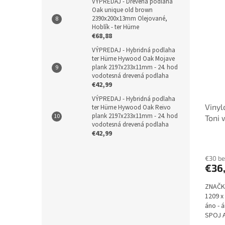
VÝPREDAJ - Drevená podlaha
Oak unique old brown
2390x200x13mm Olejované,
Hoblík - ter Hürne
€68,88
VÝPREDAJ - Hybridná podlaha
ter Hürne Hywood Oak Mojave
plank 2197x233x11mm - 24. hod
vodotesná drevená podlaha
€42,99
VÝPREDAJ - Hybridná podlaha
Vinyl
ter Hürne Hywood Oak Reivo
plank 2197x233x11mm - 24. hod
Toni 
vodotesná drevená podlaha
23/32
€42,99
podlo
€30 b
€36
ZNAČK
1209 x
áno - 
SPOJ A