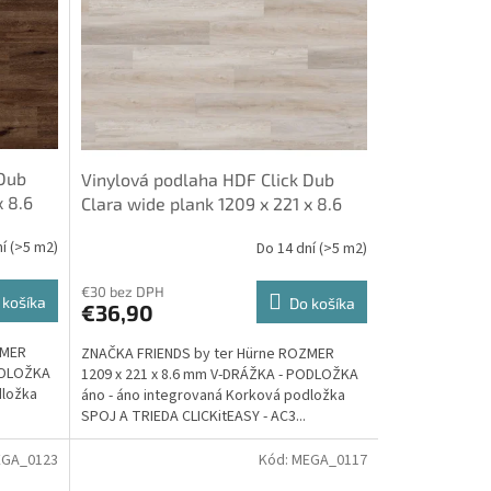
 Dub
Vinylová podlaha HDF Click Dub
x 8.6
Clara wide plank 1209 x 221 x 8.6
ková
mm 23/32, integrovaná Korková
ní
(>5 m2)
Do 14 dní
(>5 m2)
rne
podložka - Friends by ter Hürne
€30 bez DPH
 košíka
Do košíka
€36,90
ZMER
ZNAČKA FRIENDS by ter Hürne ROZMER
PODLOŽKA
1209 x 221 x 8.6 mm V-DRÁŽKA - PODLOŽKA
dložka
áno - áno integrovaná Korková podložka
SPOJ A TRIEDA CLICKitEASY - AC3...
GA_0123
Kód:
MEGA_0117