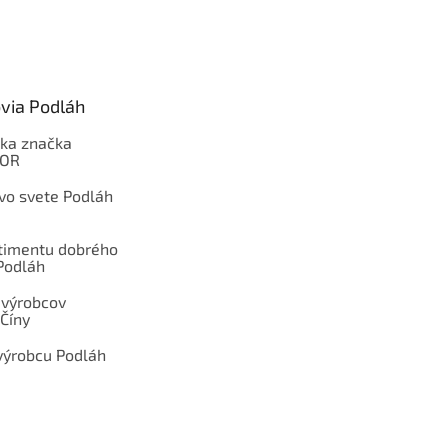
via Podláh
ka značka
OOR
 vo svete Podláh
rtimentu dobrého
Podláh
 výrobcov
Číny
výrobcu Podláh