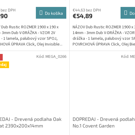
tenie
hodnotenie
ktu
produktu
 bez DPH
€44,63 bez DPH
Do košíka
Do
,90
€54,89
je
5,0
Dub Rustic ROZMER 1900 x 190 x
NÁZOV Dub Rustic ROZMER 1900 x 
z
- 3mm Dub V-DRÁŽKA - VZOR 2V
14mm - 3mm Dub V-DRÁŽKA - VZOR
5
 - 1 lamela, palubový vzor SPOJ,
drážka - 1 lamela, palubový vzor S
ičiek.
hviezdičiek.
OVÁ ÚPRAVA Click, Olej Invisible...
POVRCHOVÁ ÚPRAVA Click, Olej Bie
ručný...
Kód:
MEGA_0266
Kód:
ME
a
edaj
EDAJ - Drevená podlaha Oak
DOPREDAJ - Drevená podlah
at 2390x200x14mm
No.1 Covent Garden
vané, Hlbkovo dymené, 4V
1900x190x15mm Olej, AKCIA