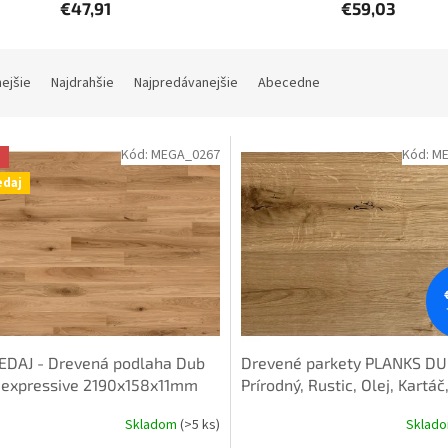
€47,91
€59,03
nejšie
Najdrahšie
Najpredávanejšie
Abecedne
Kód:
MEGA_0267
Kód:
ME
a
edaj
EDAJ - Drevená podlaha Dub
Drevené parkety PLANKS D
 expressive 2190x158x11mm
Prírodný, Rustic, Olej, Kartáč,
 Kartáč, AKCIA - ter Hürne
3-vrstvové, 2V špára
Skladom
(>5 ks)
Sklad
Priemerné
14x190x1900mm - palubové 
hodnotenie