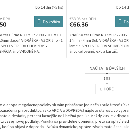
x200x13mm Lakované, AKCIA -
Olej, AKCIA - ter Hürne
Do 14 dní
(>5 ks)
Do 14 
ürne
ez DPH
€53,95 bez DPH
Do košíka
Do
,50
€66,36
 ter Hürne ROZMER 2390 x 200 x 13
ZNAČKA ter Hürne ROZMER 2200 x 
,5mm Jaseň V-DRÁŽKA - VZOR áno - 1
14mm - 4mm Dub V-DRÁŽKA - VZOR 
 SPOJ A TRIEDA CLICKitEASY
lamela SPOJ A TRIEDA 5G IMPREGN
NÁCIA áno VHODNÉ NA...
áno, kefované, extra kartáč...
NAČÍTAŤ 9 ĎALŠÍCH
S
1
2
O
t
r
v
HORE
á
l
n
á
k
d
m e-shope megalacnepodlahy.sk vám prinášame jedinečnú príležitosť získa
o
a
v
 označenia pri produktoch ako AKCIA a DOPREDAJ nájdete starostlivo vybr
c
a
asto o desiatky percent lacnejšie než bežná ponuka. Každý kus je k dispoz
i
n
itu vašej novej podlahy. Ponuka sa pravidelne obmieňa, preto sa oplatí sle
e
i
 keď sa objaví v dopredaji. Vďaka dynamickej správe zásob máte šancu ulov