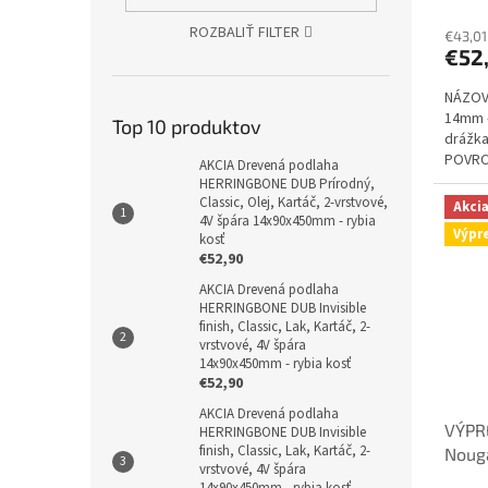
hodno
ROZBALIŤ FILTER
produ
€43,01
€52
je
5,0
NÁZOV 
z
14mm 
5
Top 10 produktov
drážka
hviezd
POVRCH
AKCIA Drevená podlaha
HERRINGBONE DUB Prírodný,
Classic, Olej, Kartáč, 2-vrstvové,
Akci
4V špára 14x90x450mm - rybia
Výpr
kosť
€52,90
AKCIA Drevená podlaha
HERRINGBONE DUB Invisible
finish, Classic, Lak, Kartáč, 2-
vrstvové, 4V špára
14x90x450mm - rybia kosť
€52,90
AKCIA Drevená podlaha
VÝPR
HERRINGBONE DUB Invisible
finish, Classic, Lak, Kartáč, 2-
Noug
vrstvové, 4V špára
Olejo
14x90x450mm - rybia kosť