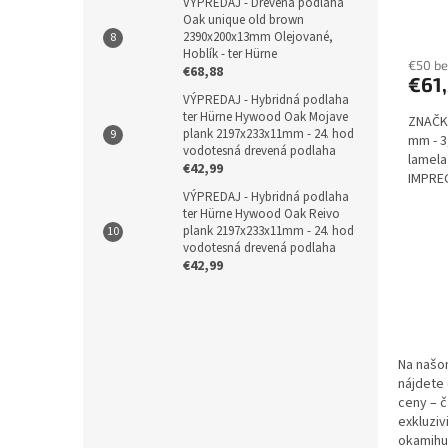
VÝPREDAJ - Drevená podlaha
2390
Oak unique old brown
ter H
2390x200x13mm Olejované,
Hoblík - ter Hürne
€50 b
€68,88
€61
VÝPREDAJ - Hybridná podlaha
ter Hürne Hywood Oak Mojave
ZNAČKA
plank 2197x233x11mm - 24. hod
mm - 3
vodotesná drevená podlaha
lamela
€42,99
IMPREG
VÝPREDAJ - Hybridná podlaha
ter Hürne Hywood Oak Reivo
plank 2197x233x11mm - 24. hod
vodotesná drevená podlaha
€42,99
Na našo
nájdete
ceny – č
exkluziv
okamihu,