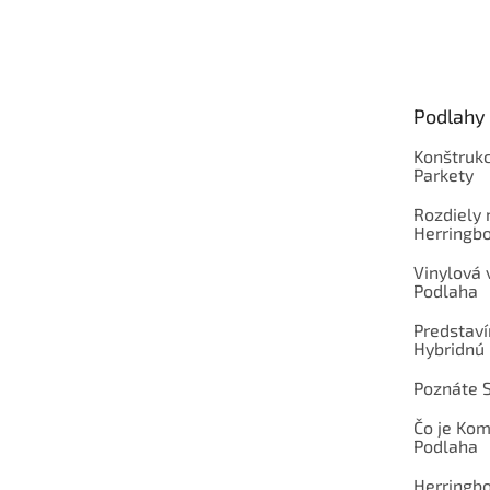
Z
á
p
ä
t
Podlahy
i
e
Konštrukc
Parkety
Rozdiely
Herringb
Vinylová
Podlaha
Predstav
Hybridnú
Poznáte 
Čo je Ko
Podlaha
Herringb