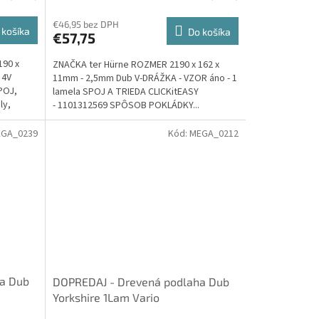
€46,95 bez DPH
 košíka
Do košíka
€57,75
190 x
ZNAČKA ter Hürne ROZMER 2190 x 162 x
 4V
11mm - 2,5mm Dub V-DRÁŽKA - VZOR áno - 1
POJ,
lamela SPOJ A TRIEDA CLICKitEASY
ly,
- 1101312569 SPÔSOB POKLÁDKY...
GA_0239
Kód:
MEGA_0212
a Dub
DOPREDAJ - Drevená podlaha Dub
Yorkshire 1Lam Vario
1900x190x15mm Olej, AKCIA - ter