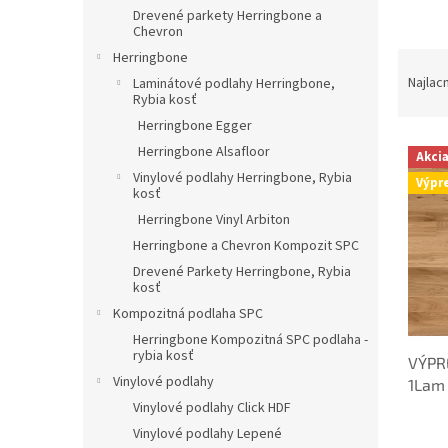
Drevené parkety Herringbone a
Chevron
R
Herringbone
a
Najlac
Laminátové podlahy Herringbone,
Rybia kosť
d
e
Herringbone Egger
V
n
Herringbone Alsafloor
Akci
ý
i
Vinylové podlahy Herringbone, Rybia
Výpr
p
e
kosť
i
p
Herringbone Vinyl Arbiton
s
r
Herringbone a Chevron Kompozit SPC
p
o
Drevené Parkety Herringbone, Rybia
r
d
kosť
o
u
Kompozitná podlaha SPC
d
k
Herringbone Kompozitná SPC podlaha -
u
t
rybia kosť
VÝPR
k
o
Vinylové podlahy
1Lam
t
v
Olej,
Vinylové podlahy Click HDF
o
v
Vinylové podlahy Lepené