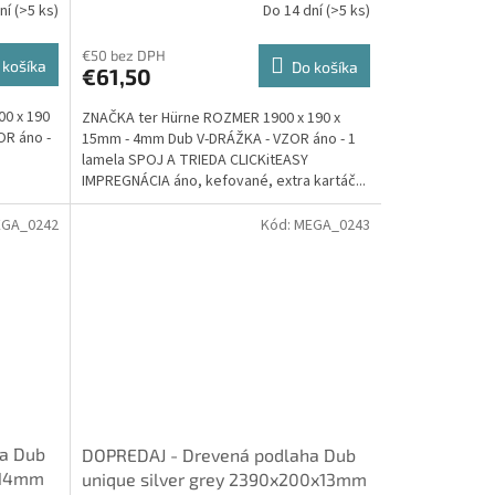
dní
(>5 ks)
Do 14 dní
(>5 ks)
Hürne
€50 bez DPH
 košíka
Do košíka
€61,50
0 x 190
ZNAČKA ter Hürne ROZMER 1900 x 190 x
R áno -
15mm - 4mm Dub V-DRÁŽKA - VZOR áno - 1
lamela SPOJ A TRIEDA CLICKitEASY
IMPREGNÁCIA áno, kefované, extra kartáč...
GA_0242
Kód:
MEGA_0243
a Dub
DOPREDAJ - Drevená podlaha Dub
x14mm
unique silver grey 2390x200x13mm