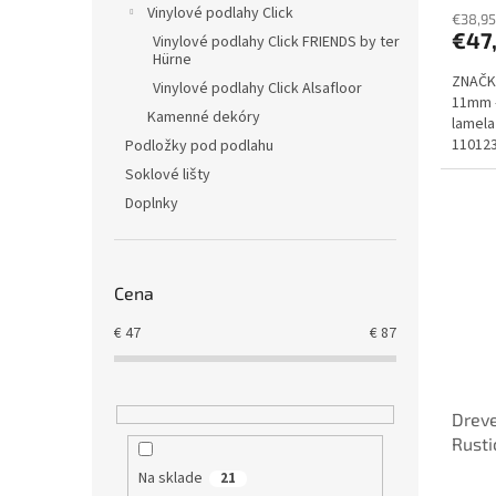
Vinylové podlahy Click
€38,95
€47
Vinylové podlahy Click FRIENDS by ter
Hürne
ZNAČKA
Vinylové podlahy Click Alsafloor
11mm -
Kamenné dekóry
lamela
11012
Podložky pod podlahu
Soklové lišty
Doplnky
Cena
€
47
€
87
Drev
Rustic
3-vrs
Na sklade
21
Priem
14x1