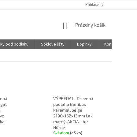
Prihlásenie
NÁKUPNÝ
Prázdny košík
KOŠÍK
ky pod podlahu
Soklové lišty
Doplnky
Kontakty
vená
VÝPREDAJ - Drevená
ugat
podlaha Bambus
m
karamell beige
ovo
2190x162x13mm Lak
ka -
matný, AKCIA - ter
Hürne
Skladom
(>5 ks)