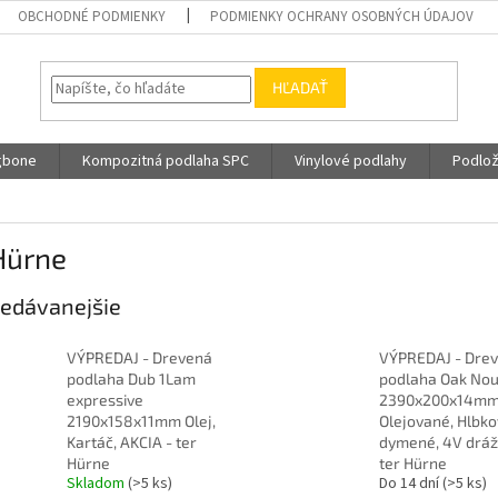
OBCHODNÉ PODMIENKY
PODMIENKY OCHRANY OSOBNÝCH ÚDAJOV
HĽADAŤ
gbone
Kompozitná podlaha SPC
Vinylové podlahy
Podlož
Hürne
edávanejšie
VÝPREDAJ - Drevená
VÝPREDAJ - Dre
podlaha Dub 1Lam
podlaha Oak No
expressive
2390x200x14m
2190x158x11mm Olej,
Olejované, Hlbk
Kartáč, AKCIA - ter
dymené, 4V dráž
Hürne
ter Hürne
Skladom
(>5 ks)
Do 14 dní
(>5 ks)