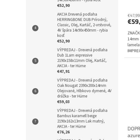
drážk
€52,90
AKCIA Drevená podlaha
€47,99
HERRINGBONE DUB Prírodný,
€59
Classic, Olej, Kartáč, 2-vrstvové,
4V špára 14x90x450mm - rybia
ZNAČKA
kosť
14mm -
€52,90
lamela
VÝPREDAJ - Drevená podlaha
IMPREG
Dub 1Lam expressive
2190x158x11mm Olej, Kartáč,
AKCIA - ter Hürne
€47,91
VÝPREDAJ - Drevená podlaha
Oak Nougat 2390x200x14mm
Olejované, Hlbkovo dymené, 4V
drážka - ter Hürne
€59,03
VÝPREDAJ - Drevená podlaha
Bambus karamell beige
2190x162x13mm Lak matný,
AKCIA - ter Hürne
DOPR
€76,26
azure