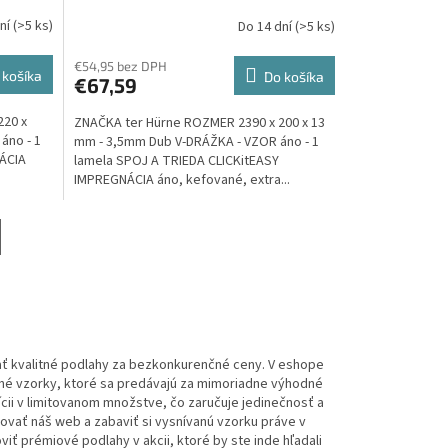
Olej, AKCIA - ter Hürne
dní
(>5 ks)
Do 14 dní
(>5 ks)
€54,95 bez DPH
 košíka
Do košíka
€67,59
220 x
ZNAČKA ter Hürne ROZMER 2390 x 200 x 13
áno - 1
mm - 3,5mm Dub V-DRÁŽKA - VZOR áno - 1
ÁCIA
lamela SPOJ A TRIEDA CLICKitEASY
IMPREGNÁCIA áno, kefované, extra...
ť kvalitné podlahy za bezkonkurenčné ceny. V eshope
ané vzorky, ktoré sa predávajú za mimoriadne výhodné
ícii v limitovanom množstve, čo zaručuje jedinečnosť a
dovať náš web a zabaviť si vysnívanú vzorku práve v
iť prémiové podlahy v akcii, ktoré by ste inde hľadali