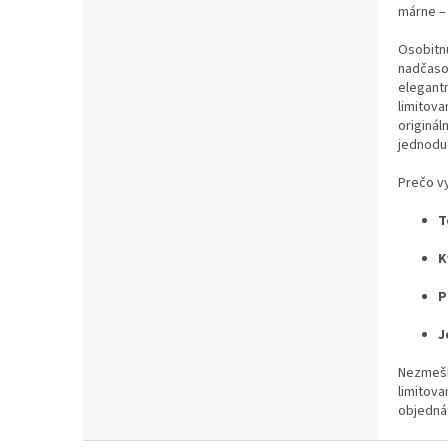
márne –
Osobitn
nadčasov
elegantn
limitov
originál
jednodu
Prečo v
T
K
P
J
Nezmeška
limitova
objednát