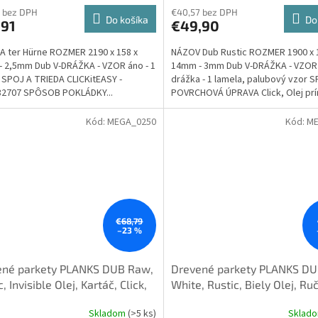
produktu
 bez DPH
€40,57 bez DPH
Do košíka
Do
,91
€49,90
je
5,0
 ter Hürne ROZMER 2190 x 158 x
NÁZOV Dub Rustic ROZMER 1900 x 
z
 2,5mm Dub V-DRÁŽKA - VZOR áno - 1
14mm - 3mm Dub V-DRÁŽKA - VZOR
5
 SPOJ A TRIEDA CLICKitEASY -
drážka - 1 lamela, palubový vzor S
hviezdičiek.
32707 SPÔSOB POKLÁDKY...
POVRCHOVÁ ÚPRAVA Click, Olej prír
Kód:
MEGA_0250
Kód:
ME
€68,79
–23 %
ené parkety PLANKS DUB Raw,
Drevené parkety PLANKS D
, Invisible Olej, Kartáč, Click,
White, Rustic, Biely Olej, Ru
tvové, 4V špára
hoblík, Click, 3-vrstvové, 4V
Skladom
(>5 ks)
Sklad
erné
Priemerné
90x1900mm - palubové dosky
14x190x1900mm - palubové 