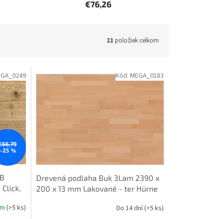
€76,26
21
položiek celkom
GA_0249
Kód:
MEGA_0183
€66,79
–25 %
UB
Drevená podlaha Buk 3Lam 2390 x
 Click,
200 x 13 mm Lakované - ter Hürne
om
(>5 ks)
Do 14 dní
(>5 ks)
dosky