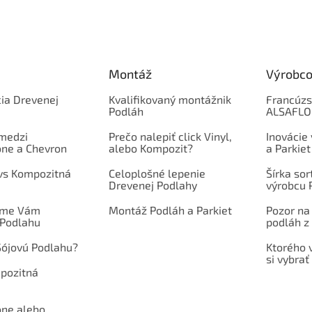
Montáž
Výrobco
ia Drevenej
Kvalifikovaný montážnik
Francúzs
Podláh
ALSAFL
 medzi
Prečo nalepiť click Vinyl,
Inovácie
one a Chevron
alebo Kompozit?
a Parkiet
 vs Kompozitná
Celoplošné lepenie
Šírka so
Drevenej Podlahy
výrobcu 
íme Vám
Montáž Podláh a Parkiet
Pozor na
 Podlahu
podláh z 
Sójovú Podlahu?
Ktorého 
si vybrať
mpozitná
one alebo