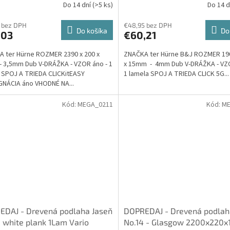
Do 14 dní
(>5 ks)
Do 14 
a - ter Hürne
 bez DPH
€48,95 bez DPH
Do košíka
Do
,03
€60,21
 ter Hürne ROZMER 2390 x 200 x
ZNAČKA ter Hürne B&J ROZMER 190
 3,5mm Dub V-DRÁŽKA - VZOR áno - 1
x 15mm - 4mm Dub V-DRÁŽKA - VZO
 SPOJ A TRIEDA CLICKitEASY
1 lamela SPOJ A TRIEDA CLICK 5G...
NÁCIA áno VHODNÉ NA...
Kód:
MEGA_0211
Kód:
ME
EDAJ - Drevená podlaha Jaseň
DOPREDAJ - Drevená podlah
 white plank 1Lam Vario
No.14 - Glasgow 2200x220