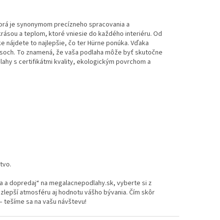
orá je synonymom precízneho spracovania a
rásou a teplom, ktoré vniesie do každého interiéru. Od
e nájdete to najlepšie, čo ter Hürne ponúka. Vďaka
usoch. To znamená, že vaša podlaha môže byť skutočne
ahy s certifikátmi kvality, ekologickým povrchom a
tvo.
ia a dopredaj“ na megalacnepodlahy.sk, vyberte si z
 zlepší atmosféru aj hodnotu vášho bývania. Čím skôr
– tešíme sa na vašu návštevu!