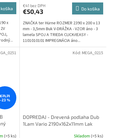
€41 bez DPH
 košíka
Do košíka
€50,43
190 x
ZNAČKA ter Hürne ROZMER 2390 x 200 x 13
 2V
mm - 3,5mm Buk V-DRÁŽKA - VZOR áno - 3
POJ,
lamela SPOJ A TRIEDA CLICKitEASY -
odný...
1101010101 IMPREGNÁCIA áno...
GA_0251
Kód:
MEGA_0215
€71,71
–23 %
UB
DOPREDAJ - Drevená podlaha Dub
čný
1Lam Vario 2190x162x11mm Lak
 špára
matný, AKCIA - ter Hürne
om
(>5 ks)
Skladom
(>5 ks)
dosky