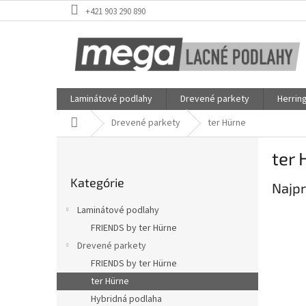
Prejsť
+421 903 290 890
na
obsah
Laminátové podlahy
Drevené parkety
Herrin
Domov
Drevené parkety
ter Hürne
B
ter 
o
Preskočiť
č
Kategórie
kategórie
Najpr
n
ý
Laminátové podlahy
p
FRIENDS by ter Hürne
a
Drevené parkety
n
e
FRIENDS by ter Hürne
l
ter Hürne
Hybridná podlaha