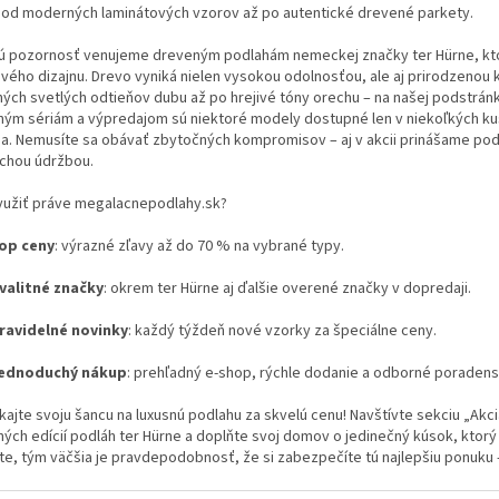
e
p
 od moderných laminátových vzorov až po autentické drevené parkety.
r
v
ú pozornosť venujeme dreveným podlahám nemeckej značky ter Hürne, kt
k
ého dizajnu. Drevo vyniká nielen vysokou odolnosťou, ale aj prirodzenou k
y
ých svetlých odtieňov dubu až po hrejivé tóny orechu – na našej podstránk
v
aným sériám a výpredajom sú niektoré modely dostupné len v niekoľkých k
ý
na. Nemusíte sa obávať zbytočných kompromisov – aj v akcii prinášame podl
p
chou údržbou.
i
s
yužiť práve megalacnepodlahy.sk?
u
op ceny
: výrazné zľavy až do 70 % na vybrané typy.
valitné značky
: okrem ter Hürne aj ďalšie overené značky v dopredaji.
ravidelné novinky
: každý týždeň nové vzorky za špeciálne ceny.
ednoduchý nákup
: prehľadný e-shop, rýchle dodanie a odborné poradens
jte svoju šancu na luxusnú podlahu za skvelú cenu! Navštívte sekciu „Akc
ných edícií podláh ter Hürne a doplňte svoj domov o jedinečný kúsok, ktorý
e, tým väčšia je pravdepodobnosť, že si zabezpečíte tú najlepšiu ponuku 