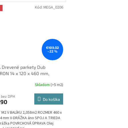
Kód:
MEGA_0206
a
€103,32
–22 %
 Drevené parkety Dub
RON 14 x 120 x 460 mm,
Lak, Dubový nášlap 3,5mm -
Skladom
(>5 m2)
ron
 bez DPH
Do košíka
,90
 M2 V BALÍKU 2,058m2 ROZMER 460 x
14 mm V-DRÁŽKA áno SPOJ A TRIEDA
drážka POVRCHOVÁ ÚPRAVA Olej