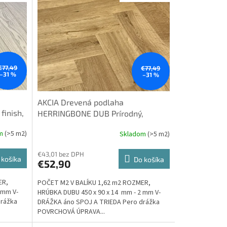
€77,49
€77,49
–31 %
–31 %
AKCIA Drevená podlaha
finish,
HERRINGBONE DUB Prírodný,
ové, 4V
Classic, Olej, Kartáč, 2-vrstvové, 4V
om
(>5 m2)
Skladom
(>5 m2)
 kosť
špára 14x90x450mm - rybia kosť
€43,01 bez DPH
 košíka
Do košíka
€52,90
ER,
POČET M2 V BALÍKU 1,62 m2 ROZMER,
 mm V-
HRÚBKA DUBU 450 x 90 x 14 mm - 2 mm V-
drážka
DRÁŽKA áno SPOJ A TRIEDA Pero drážka
POVRCHOVÁ ÚPRAVA...