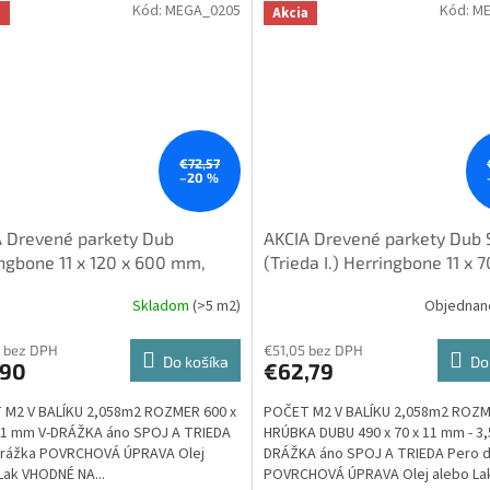
Kód:
MEGA_0205
Kód:
ME
a
Akcia
€72,57
–20 %
 Drevené parkety Dub
AKCIA Drevené parkety Dub 
ngbone 11 x 120 x 600 mm,
(Trieda I.) Herringbone 11 x 
Lak, Dubový nášlap 3,5mm -
mm, Olej/Lak, Dubový nášla
Skladom
(>5 m2)
Objedna
Priemerné
 kosť
3,5mm - Rybia kosť
hodnotenie
produktu
 bez DPH
€51,05 bez DPH
Do košíka
Do
,90
€62,79
je
5,0
 M2 V BALÍKU 2,058m2 ROZMER 600 x
POČET M2 V BALÍKU 2,058m2 ROZM
z
11 mm V-DRÁŽKA áno SPOJ A TRIEDA
HRÚBKA DUBU 490 x 70 x 11 mm - 3
5
drážka POVRCHOVÁ ÚPRAVA Olej
DRÁŽKA áno SPOJ A TRIEDA Pero 
hviezdičiek.
Lak VHODNÉ NA...
POVRCHOVÁ ÚPRAVA Olej alebo Lak 