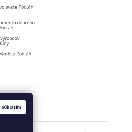
 vo svete Podláh
rtimentu dobrého
Podláh
 výrobcov
Číny
výrobcu Podláh
Súhlasím
ÁM DOPYT