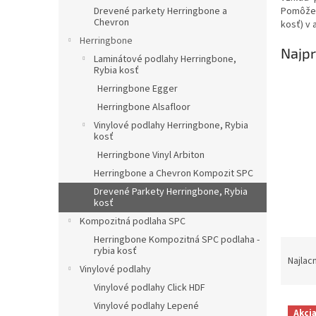
Drevené parkety Herringbone a
Pomôžem
Chevron
kosť) v 
Herringbone
Najpr
Laminátové podlahy Herringbone,
Rybia kosť
Herringbone Egger
Herringbone Alsafloor
Vinylové podlahy Herringbone, Rybia
kosť
Herringbone Vinyl Arbiton
Herringbone a Chevron Kompozit SPC
Drevené Parkety Herringbone, Rybia
kosť
Kompozitná podlaha SPC
Herringbone Kompozitná SPC podlaha -
R
rybia kosť
a
Najlac
Vinylové podlahy
d
Vinylové podlahy Click HDF
e
V
n
Vinylové podlahy Lepené
Akci