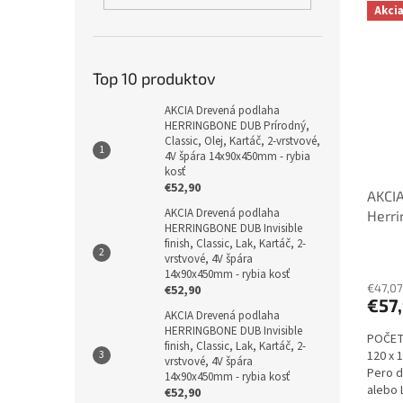
Akci
Top 10 produktov
AKCIA Drevená podlaha
HERRINGBONE DUB Prírodný,
Classic, Olej, Kartáč, 2-vrstvové,
4V špára 14x90x450mm - rybia
kosť
€52,90
AKCIA
AKCIA Drevená podlaha
Herri
HERRINGBONE DUB Invisible
Olej/
finish, Classic, Lak, Kartáč, 2-
Rybia
vrstvové, 4V špára
14x90x450mm - rybia kosť
€47,07
€52,90
€57
AKCIA Drevená podlaha
HERRINGBONE DUB Invisible
POČET
finish, Classic, Lak, Kartáč, 2-
120 x 
vrstvové, 4V špára
Pero 
14x90x450mm - rybia kosť
alebo 
€52,90