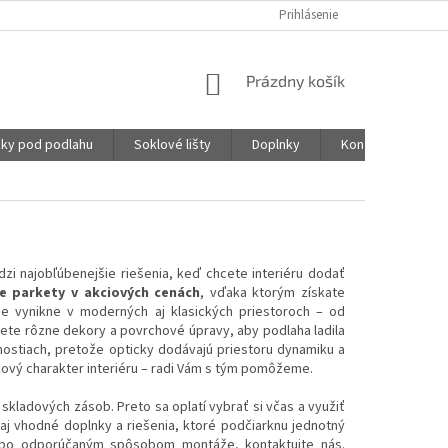
Prihlásenie
NÁKUPNÝ
Prázdny košík
KOŠÍK
ky pod podlahu
Soklové lišty
Doplnky
Kontakty
zi najobľúbenejšie riešenia, keď chcete interiéru dodať
e parkety v akciových cenách
, vďaka ktorým získate
e vynikne v moderných aj klasických priestoroch – od
žete rôzne dekory a povrchové úpravy, aby podlaha ladila
nostiach, pretože opticky dodávajú priestoru dynamiku a
kový charakter interiéru – radi Vám s tým pomôžeme.
kladových zásob. Preto sa oplatí vybrať si včas a využiť
aj vhodné doplnky a riešenia, ktoré podčiarknu jednotný
alebo odporúčaným spôsobom montáže, kontaktujte nás.