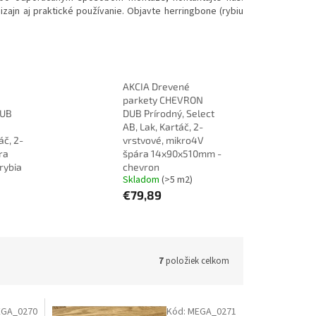
ajn aj praktické používanie. Objavte herringbone (rybiu
AKCIA Drevené
parkety CHEVRON
DUB
DUB Prírodný, Select
AB, Lak, Kartáč, 2-
áč, 2-
vrstvové, mikro4V
ra
špára 14x90x510mm -
rybia
chevron
Skladom
(>5 m2)
€79,89
7
položiek celkom
GA_0270
Kód:
MEGA_0271