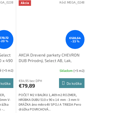
GA_0238
Kód:
MEGA_0248
Akcia
€78,72
€120,54
–20 %
–33 %
Select
AKCIA Drevené parkety CHEVRON
70 x 490
DUB Prírodný, Select AB, Lak,
p
Kartáč, 2-vrstvové, mikro4V špára
né
(>5 m2)
Skladom
(>5 m2)
Priemerné
14x90x510mm - chevron
hodnotenie
produktu
€64,95 bez DPH
 košíka
Do košíka
€79,89
je
5,0
ER,
POČET M2 V BALÍKU 1,469 m2 ROZMER,
z
,5mm V-
HRÚBKA DUBU 510 x 90 x 14 mm - 3 mm V-
5
drážka
DRÁŽKA áno mikro4V SPOJ A TRIEDA Pero
hviezdičiek.
-...
drážka POVRCHOVÁ...