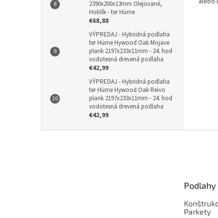
alebo 
2390x200x13mm Olejované,
Hoblík - ter Hürne
€68,88
VÝPREDAJ - Hybridná podlaha
ter Hürne Hywood Oak Mojave
plank 2197x233x11mm - 24. hod
vodotesná drevená podlaha
€42,99
VÝPREDAJ - Hybridná podlaha
ter Hürne Hywood Oak Reivo
plank 2197x233x11mm - 24. hod
vodotesná drevená podlaha
€42,99
Z
á
p
ä
t
Podlahy
i
e
Konštrukc
Parkety