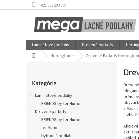
Prejsť
+421 903 290 890
na
obsah
Laminátové podlahy
Drevené parkety
Herrin
Domov
Herringbone
Drevené Parkety Herringbon
B
Dre
o
Preskočiť
č
Kategórie
kategórie
Drevené
n
eleganc
ý
Laminátové podlahy
prémiov
p
obývačky
FRIENDS by ter Hürne
a
s Vaším
Drevené parkety
n
hĺbku. P
e
FRIENDS by ter Hürne
l
Akciové 
ter Hürne
aktuáln
Hybridná podlaha
vzhľad 