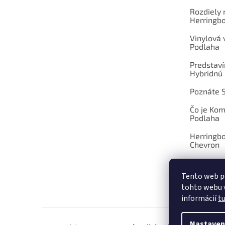
Rozdiely
Herringb
Vinylová
Podlaha
Predstav
Hybridnú
Poznáte 
Čo je Ko
Podlaha
Herringb
Chevron
Tento web p
tohto webu v
OBCHOD
informácií
t
Nastaven