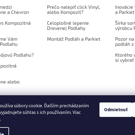
 medzi
Prečo nalepiť click Vinyl,
Inovácie
one a Chevron
alebo Kompozit?
a Parkiet
 vs Kompozitná
Celoplošné lepenie
Šírka so
Drevenej Podlahy
výrobcu 
íme Vám
Montáž Podláh a Parkiet
Pozor na
 Podlahu
podláh z 
Sójovú Podlahu?
Ktorého 
si vybrať
mpozitná
one alebo
oužíva súbory cookie. Ďalším prechádzaním
Odmietnuť
yjadrujete súhlas s ich používaním. Viac
NÉ PODMIENKY
PODMIENKY OCHRANY OSOBNÝCH ÚDAJOV
POŠLITE N
u
.
ie