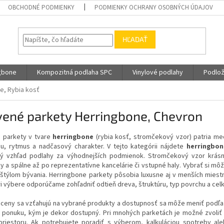
OBCHODNÉ PODMIENKY
PODMIENKY OCHRANY OSOBNÝCH ÚDAJOV
HĽADAŤ
gbone
Kompozitná podlaha SPC
Vinylové podlahy
Podlož
e, Rybia kosť
vené parkety Herringbone, Chevron
 parkety v tvare
herringbone
(rybia kosť, stromčekový vzor) patria med
iu, rytmus a nadčasový charakter. V tejto kategórii nájdete
herringbon
ý vzhľad podlahy za výhodnejších podmienok. Stromčekový vzor krásn
 a spálne až po reprezentatívne kancelárie či vstupné haly. Vybrať si mô
 štýlom bývania. Herringbone parkety pôsobia luxusne aj v menších miest
ri výbere odporúčame zohľadniť odtieň dreva, štruktúru, typ povrchu a cel
ceny sa vzťahujú na vybrané produkty a dostupnosť sa môže meniť podľa s
u ponuku, kým je dekor dostupný. Pri mnohých parketách je možné zvoliť 
priestoru. Ak potrebujete poradiť s výberom, kalkuláciou spotreby 