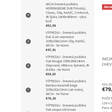
AKCIA Drevená podlaha
Akci
HERRINGBONE DUB Prírodný,
Classic, Olej, Kartáč, 2-vrstvové,
4V špára 14x90x450mm - rybia
kosť
€52,90
VÝPREDAJ - Drevená podlaha
Dub 1Lam expressive
2190x158x11mm Olej, Kartáč,
AKCIA - ter Hürne
€47,91
VÝPREDAJ - Drevená podlaha
AKCIA
Oak Nougat 2390x200x14mm
CHEV
Olejované, Hlbkovo dymené, 4V
Olej/
drážka - ter Hürne
€59,03
Chev
VÝPREDAJ - Drevená podlaha
€64,96
Bambus karamell beige
€79
2190x162x13mm Lak matný,
AKCIA - ter Hürne
POČET
€76,26
120 x 
VÝPREDAJ - Drevená podlaha
Pero 
Oak unique old brown