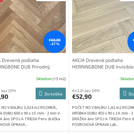
€68,88
–27 %
A Drevená podlaha
AKCIA Drevená podlaha
INGBONE DUB Prírodný,
HERRINGBONE DUB Invisible 
c, Olej, Kartáč, 2-vrstvové, 4V
Classic, Lak, Kartáč, 2-vrstv
Skladom
(>5 m2)
Sklad
erné
 10x90x600mm - rybia kosť
špára 14x90x450mm - rybia
tenie
ktu
7 bez DPH
€43,01 bez DPH
Do košíka
Do
,90
€52,90
 M2 V BALÍKU 3,024 m2 ROZMER,
POČET M2 V BALÍKU 1,62 m2 ROZM
 DUBU 600 x 90 x 10 mm - 2 mm V-
HRÚBKA DUBU 450 x 90 x 14 mm - 2
A áno SPOJ A TRIEDA Pero drážka
DRÁŽKA áno SPOJ A TRIEDA Pero 
ičiek.
HOVÁ ÚPRAVA...
POVRCHOVÁ ÚPRAVA Lak...