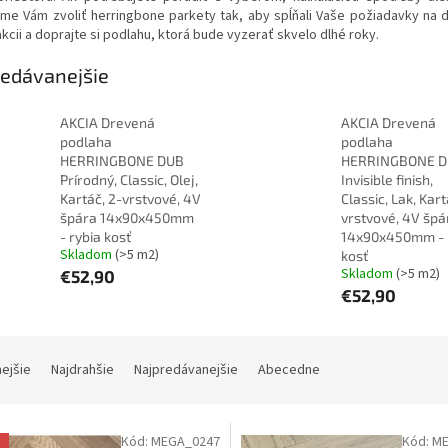
e Vám zvoliť herringbone parkety tak, aby spĺňali Vaše požiadavky na diz
akcii a doprajte si podlahu, ktorá bude vyzerať skvelo dlhé roky.
edávanejšie
AKCIA Drevená
AKCIA Drevená
podlaha
podlaha
HERRINGBONE DUB
HERRINGBONE 
Prírodný, Classic, Olej,
Invisible finish,
Kartáč, 2-vrstvové, 4V
Classic, Lak, Kart
špára 14x90x450mm
vrstvové, 4V špá
- rybia kosť
14x90x450mm - 
Skladom
(>5 m2)
kosť
Skladom
(>5 m2)
€52,90
€52,90
nejšie
Najdrahšie
Najpredávanejšie
Abecedne
Kód:
MEGA_0247
Kód:
ME
a