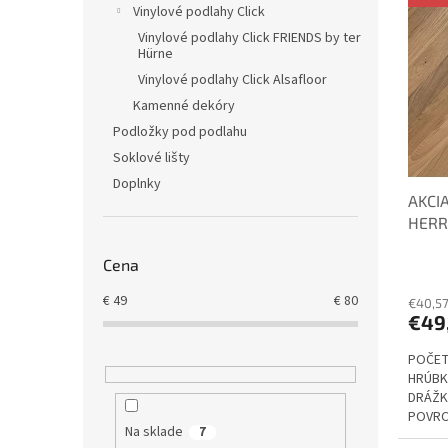
ý
i
Vinylové podlahy Click
p
e
Vinylové podlahy Click FRIENDS by ter
i
p
Hürne
s
r
Vinylové podlahy Click Alsafloor
p
o
Kamenné dekóry
r
d
Podložky pod podlahu
o
u
Soklové lišty
d
k
u
t
Doplnky
AKCI
k
o
HERR
t
v
Rusti
o
Cena
Priem
špára
v
hodno
€
49
€
80
produ
€40,5
€49
je
5,0
POČET
z
HRÚBKA
5
DRÁŽK
hviezd
POVRC
Na sklade
7