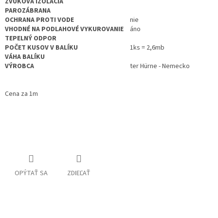
ZVUKOVÁ IZOLÁCIA
PAROZÁBRANA
OCHRANA PROTI VODE
nie
VHODNÉ NA PODLAHOVÉ VYKUROVANIE
áno
TEPELNÝ ODPOR
POČET KUSOV V BALÍKU
1ks = 2,6mb
VÁHA BALÍKU
VÝROBCA
ter Hürne - Nemecko
Cena za 1m
OPÝTAŤ SA
ZDIEĽAŤ