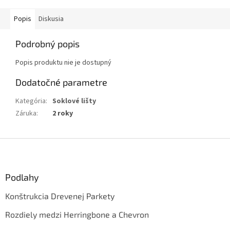
Popis
Diskusia
Podrobný popis
Popis produktu nie je dostupný
Dodatočné parametre
Kategória
:
Soklové lišty
Záruka
:
2 roky
Z
á
p
ä
Podlahy
t
Konštrukcia Drevenej Parkety
i
e
Rozdiely medzi Herringbone a Chevron