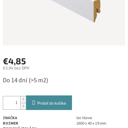
€4,85
€3,94 bez DPH
Jednotková
Do 14 dní
(>5 m2)
cena:
Pridať do košíka
ZNAČKA
ter Hürne
ROZMER
2600 x 40 x 19 mm