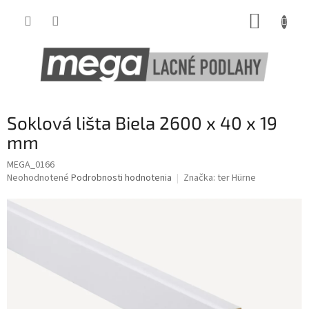
Prejsť
NÁKUP
na
obsah
KOŠÍK
Soklová lišta Biela 2600 x 40 x 19
mm
MEGA_0166
Priemerné
Neohodnotené
Podrobnosti hodnotenia
Značka:
ter Hürne
hodnotenie
produktu
je
0,0
z
5
hviezdičiek.