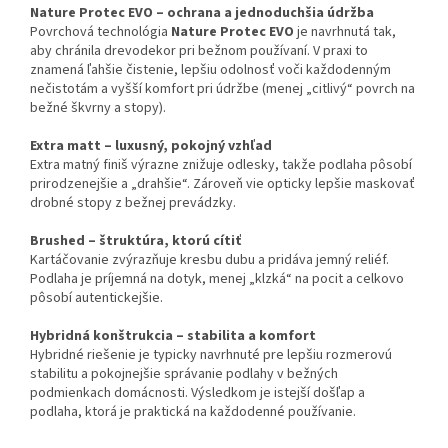
Nature Protec EVO – ochrana a jednoduchšia údržba
Povrchová technológia
Nature Protec EVO
je navrhnutá tak,
aby chránila drevodekor pri bežnom používaní. V praxi to
znamená ľahšie čistenie, lepšiu odolnosť voči každodenným
nečistotám a vyšší komfort pri údržbe (menej „citlivý“ povrch na
bežné škvrny a stopy).
Extra matt – luxusný, pokojný vzhľad
Extra matný finiš výrazne znižuje odlesky, takže podlaha pôsobí
prirodzenejšie a „drahšie“. Zároveň vie opticky lepšie maskovať
drobné stopy z bežnej prevádzky.
Brushed – štruktúra, ktorú cítiť
Kartáčovanie zvýrazňuje kresbu dubu a pridáva jemný reliéf.
Podlaha je príjemná na dotyk, menej „klzká“ na pocit a celkovo
pôsobí autentickejšie.
Hybridná konštrukcia – stabilita a komfort
Hybridné riešenie je typicky navrhnuté pre lepšiu rozmerovú
stabilitu a pokojnejšie správanie podlahy v bežných
podmienkach domácnosti. Výsledkom je istejší došľap a
podlaha, ktorá je praktická na každodenné používanie.