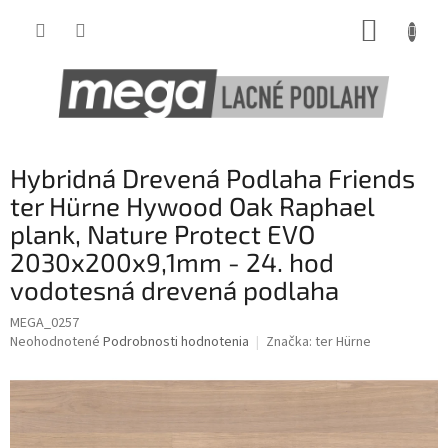
Prejsť
NÁKUP
na
obsah
KOŠÍK
Hybridná Drevená Podlaha Friends
ter Hürne Hywood Oak Raphael
plank, Nature Protect EVO
2030x200x9,1mm - 24. hod
vodotesná drevená podlaha
MEGA_0257
Priemerné
Neohodnotené
Podrobnosti hodnotenia
Značka:
ter Hürne
hodnotenie
produktu
je
0,0
z