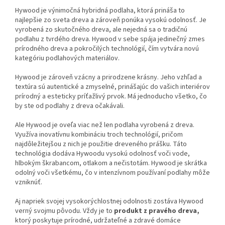
Hywood je výnimočná hybridná podlaha, ktorá prináša to
najlepšie zo sveta dreva a zároveň ponúka vysokú odolnosť. Je
vyrobená zo skutočného dreva, ale nejedná sa o tradičnú
podlahu z tvrdého dreva. Hywood v sebe spája jedinečný zmes
prírodného dreva a pokročilých technológií, čím vytvára novú
kategóriu podlahových materiálov.
Hywood je zároveň vzácny a prirodzene krásny. Jeho vzhľad a
textúra sú autentické a zmyselné, prinášajúc do vašich interiérov
prírodný a esteticky príťažlivý prvok. Má jednoducho všetko, čo
by ste od podlahy z dreva očakávali.
Ale Hywood je oveľa viac než len podlaha vyrobená z dreva.
Využíva inovatívnu kombináciu troch technológií, pričom
najdôležitejšou z nich je použitie dreveného prášku. Táto
technológia dodáva Hywoodu vysokú odolnosť voči vode,
hlbokým škrabancom, otlakom a nečistotám. Hywood je skrátka
odolný voči všetkému, čo v intenzívnom používaní podlahy môže
vzniknúť.
Aj napriek svojej vysokorýchlostnej odolnosti zostáva Hywood
verný svojmu pôvodu. Vždy je to
produkt z pravého dreva,
ktorý poskytuje prírodné, udržateľné a zdravé domáce