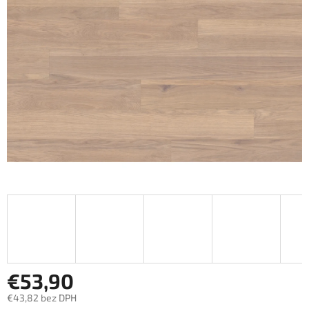
5
hviezdičiek.
€53,90
€43,82 bez DPH