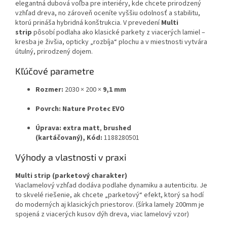
elegantná dubová voľba pre interiéry, kde chcete prirodzený
vzhľad dreva, no zároveň oceníte vyššiu odolnosť a stabilitu,
ktorú prináša hybridná konštrukcia. V prevedení
Multi
strip
pôsobí podlaha ako klasické parkety z viacerých lamiel –
kresba je živšia, opticky „rozbíja“ plochu a v miestnosti vytvára
útulný, prirodzený dojem.
Kľúčové parametre
Rozmer:
2030 × 200 ×
9,1 mm
Povrch:
Nature Protec EVO
Úprava:
extra matt
,
brushed
(kartáčovaný),
Kód:
1188280501
Výhody a vlastnosti v praxi
Multi strip (parketový charakter)
Viaclamelový vzhľad dodáva podlahe dynamiku a autenticitu. Je
to skvelé riešenie, ak chcete „parketový“ efekt, ktorý sa hodí
do moderných aj klasických priestorov.
(šírka lamely 200mm je
spojená z viacerých kusov dýh dreva, viac lamelový vzor)