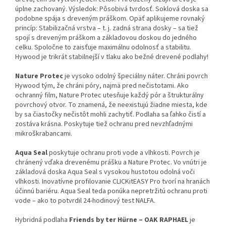
úplne zachovaný. Výsledok: Pôsobivá tvrdosť. Soklová doska sa
podobne spája s dreveným práškom. Opäť aplikujeme rovnaký
princíp: Stabilizačná vrstva – t. j. zadná strana dosky – sa tiež
spojí s dreveným práškom a základovou doskou do jedného
celku. Spoločne to zaisťuje maximálnu odolnosť a stabilitu.
Hywood je trikrát stabilnejší v tlaku ako bežné drevené podlahy!
Nature Protec
je vysoko odolný špeciálny náter. Chráni povrch
Hywood tým, že chráni póry, najmä pred nečistotami. Ako
ochranný film, Nature Protec utesňuje každý pór a štrukturálny
povrchový otvor. To znamená, že neexistujú žiadne miesta, kde
by sa čiastočky nečistôt mohli zachytiť. Podlaha sa ľahko čistí a
zostáva krásna. Poskytuje tiež ochranu pred nevzhľadnými
mikroškrabancami.
Aqua Seal
poskytuje ochranu proti vode a vlhkosti. Povrch je
chránený vďaka drevenému prášku a Nature Protec. Vo vnútri je
základová doska Aqua Seal s vysokou hustotou odolná voči
vlhkosti. Inovatívne profilovanie CLICKitEASY Pro tvorí na hranách
účinnú bariéru. Aqua Seal teda ponúka nepretržitú ochranu proti
vode – ako to potvrdil 24-hodinový test NALFA.
Hybridná podlaha
Friends by ter Hürne – OAK RAPHAEL
je