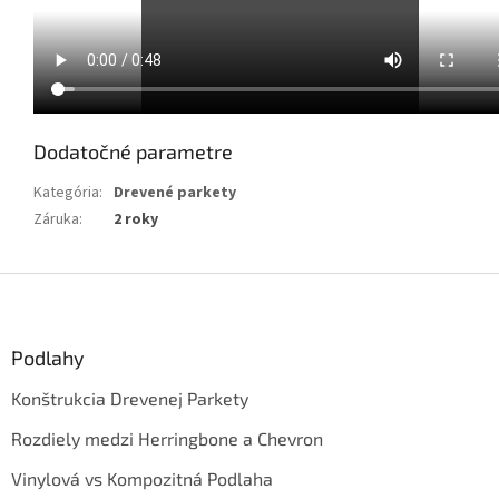
Dodatočné parametre
Kategória
:
Drevené parkety
Záruka
:
2 roky
Z
á
p
ä
Podlahy
t
Konštrukcia Drevenej Parkety
i
e
Rozdiely medzi Herringbone a Chevron
Vinylová vs Kompozitná Podlaha