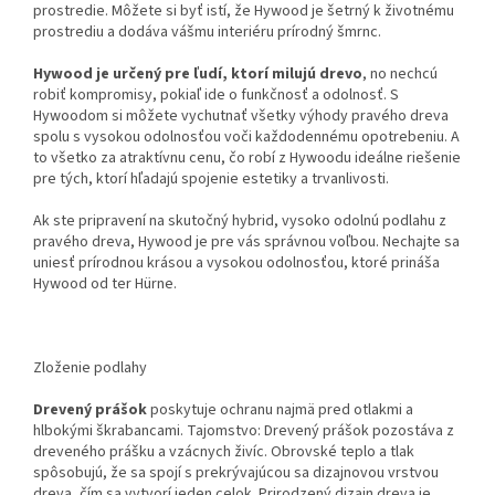
prostredie. Môžete si byť istí, že Hywood je šetrný k životnému
prostrediu a dodáva vášmu interiéru prírodný šmrnc.
Hywood je určený pre ľudí, ktorí milujú drevo
, no nechcú
robiť kompromisy, pokiaľ ide o funkčnosť a odolnosť. S
Hywoodom si môžete vychutnať všetky výhody pravého dreva
spolu s vysokou odolnosťou voči každodennému opotrebeniu. A
to všetko za atraktívnu cenu, čo robí z Hywoodu ideálne riešenie
pre tých, ktorí hľadajú spojenie estetiky a trvanlivosti.
Ak ste pripravení na skutočný hybrid, vysoko odolnú podlahu z
pravého dreva, Hywood je pre vás správnou voľbou. Nechajte sa
uniesť prírodnou krásou a vysokou odolnosťou, ktoré prináša
Hywood od ter Hürne.
Zloženie podlahy
Drevený prášok
poskytuje ochranu najmä pred otlakmi a
hlbokými škrabancami. Tajomstvo: Drevený prášok pozostáva z
dreveného prášku a vzácnych živíc. Obrovské teplo a tlak
spôsobujú, že sa spojí s prekrývajúcou sa dizajnovou vrstvou
dreva, čím sa vytvorí jeden celok. Prirodzený dizajn dreva je