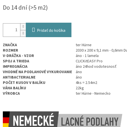
Jednotková
Do 14 dní
(>5 m2)
cena:
Pridať do košíka
ZNAČKA
ter Hürne
ROZMER
2030 x 200 x 9,1 mm - 0,6mm D
V-DRÁŽKA - VZOR
áno - 1 lamela
SPOJ A TRIEDA
CLICKitEASY Pro
IMPREGNÁCIA
áno 24hod vodotesnosť
VHODNÉ NA PODLAHOVÉ VYKUROVANIE
áno
ANTIBACTERIALNE
áno
POČET KUSOV V BALÍKU
4ks =
2.54
m2
VÁHA BALÍKU
22kg
VÝROBCA
ter Hürne - Nemecko