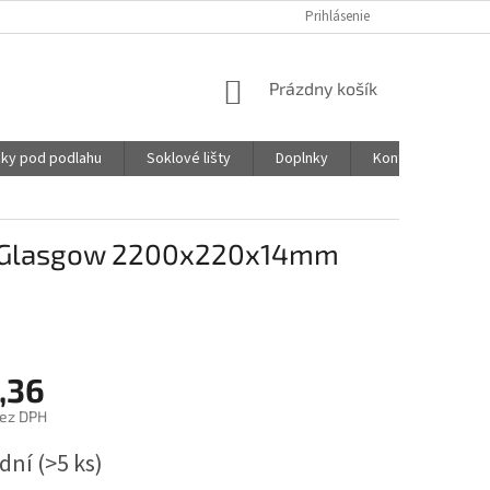
Prihlásenie
NÁKUPNÝ
Prázdny košík
KOŠÍK
ky pod podlahu
Soklové lišty
Doplnky
Kontakty
 - Glasgow 2200x220x14mm
,36
bez DPH
ová
 dní
(>5 ks)