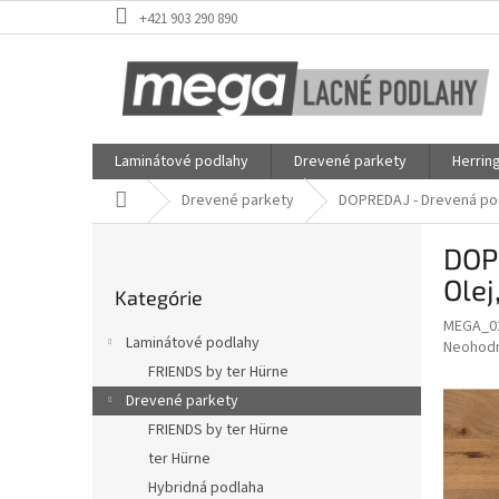
Prejsť
+421 903 290 890
na
obsah
Laminátové podlahy
Drevené parkety
Herrin
Domov
Drevené parkety
DOPREDAJ - Drevená pod
B
DOP
o
Preskočiť
č
Olej
Kategórie
kategórie
n
MEGA_0
ý
Laminátové podlahy
Priemer
Neohod
p
hodnote
FRIENDS by ter Hürne
a
produkt
Drevené parkety
n
je
e
FRIENDS by ter Hürne
0,0
z
l
ter Hürne
5
Hybridná podlaha
hviezdič