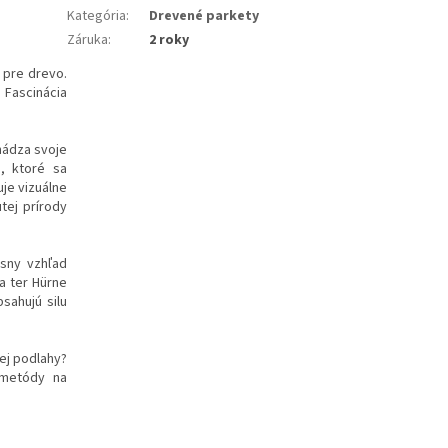
Kategória
:
Drevené parkety
Záruka
:
2 roky
 pre drevo.
 Fascinácia
hádza svoje
, ktoré sa
je vizuálne
tej prírody
ásny vzhľad
a ter Hürne
sahujú silu
ej podlahy?
 metódy na