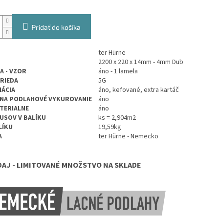
Pridať do košíka
ter Hürne
2200 x 220 x 14mm - 4mm Dub
A - VZOR
áno - 1 lamela
TRIEDA
5G
ÁCIA
áno, kefované, extra kartáč
NA PODLAHOVÉ VYKUROVANIE
áno
TERIALNE
áno
USOV V BALÍKU
ks =
2,904
m2
LÍKU
19,59kg
A
ter Hürne - Nemecko
AJ - LIMITOVANÉ MNOŽSTVO NA SKLADE