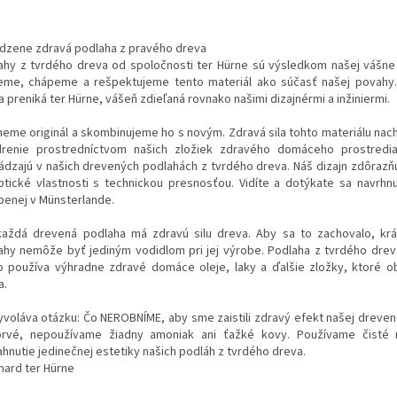
odzene zdravá podlaha z pravého dreva
ahy z tvrdého dreva od spoločnosti ter Hürne sú výsledkom našej vášne
jeme, chápeme a rešpektujeme tento materiál ako súčasť našej povahy.
 preniká ter Hürne, vášeň zdieľaná rovnako našimi dizajnérmi a inžiniermi.
eme originál a skombinujeme ho s novým. Zdravá sila tohto materiálu nac
drenie prostredníctvom našich zložiek zdravého domáceho prostredia
ádzajú v našich drevených podlahách z tvrdého dreva. Náš dizajn zdôrazňu
ptické vlastnosti s technickou presnosťou. Vidíte a dotýkate sa navrhnu
benej v Münsterlande.
každá drevená podlaha má zdravú silu dreva. Aby sa to zachovalo, kr
ahy nemôže byť jediným vodidlom pri jej výrobe. Podlaha z tvrdého drev
o používa výhradne zdravé domáce oleje, laky a ďalšie zložky, ktoré ob
a.
yvoláva otázku: Čo NEROBNÍME, aby sme zaistili zdravý efekt našej dreven
rvé, nepoužívame žiadny amoniak ani ťažké kovy. Používame čisté
ahnutie jedinečnej estetiky našich podláh z tvrdého dreva.
hard ter Hürne