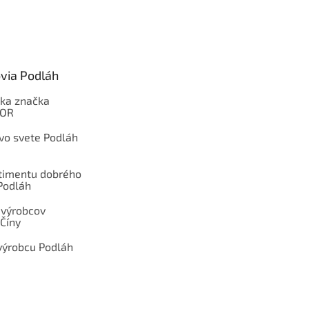
via Podláh
ka značka
OOR
 vo svete Podláh
rtimentu dobrého
Podláh
 výrobcov
Číny
výrobcu Podláh