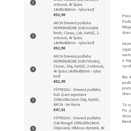
vrstvové, 4V špára
14x90x450mm - rybia kosť
€52,90
Prir
Podl
AKCIA Drevená podlaha
Milu
HERRINGBONE DUB Invisible
dreva
finish, Classic, Lak, Kartáč, 2-
vrstvové, 4V špára
14x90x450mm - rybia kosť
Vezm
€52,90
vyja
nach
AKCIA Drevená podlaha
a ha
HERRINGBONE DUB Prírodný,
vyro
Classic, Olej, Kartáč, 2-vrstvové,
4V špára 14x90x450mm - rybia
kosť
Nie 
€52,90
podl
pret
VÝPREDAJ - Drevená podlaha
drev
Dub 1Lam expressive
2190x158x11mm Olej, Kartáč,
AKCIA - ter Hürne
To v
€47,91
Po p
dosi
VÝPREDAJ - Drevená podlaha
Bern
Oak Nougat 2390x200x14mm
Olejované, Hlbkovo dymené, 4V