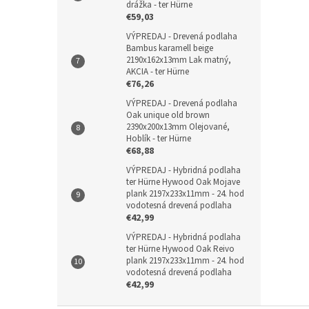
drážka - ter Hürne
€59,03
VÝPREDAJ - Drevená podlaha
Bambus karamell beige
2190x162x13mm Lak matný,
AKCIA - ter Hürne
€76,26
VÝPREDAJ - Drevená podlaha
Oak unique old brown
2390x200x13mm Olejované,
Hoblík - ter Hürne
€68,88
VÝPREDAJ - Hybridná podlaha
ter Hürne Hywood Oak Mojave
plank 2197x233x11mm - 24. hod
vodotesná drevená podlaha
€42,99
VÝPREDAJ - Hybridná podlaha
ter Hürne Hywood Oak Reivo
plank 2197x233x11mm - 24. hod
vodotesná drevená podlaha
€42,99