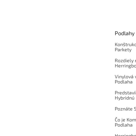
Z
á
p
ä
t
Podlahy
i
e
Konštrukc
Parkety
Rozdiely
Herringb
Vinylová
Podlaha
Predstav
Hybridnú
Poznáte 
Čo je Ko
Podlaha
Herringb