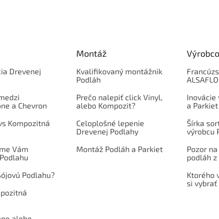
Montáž
Výrobco
ia Drevenej
Kvalifikovaný montážnik
Francúzs
Podláh
ALSAFL
 medzi
Prečo nalepiť click Vinyl,
Inovácie
one a Chevron
alebo Kompozit?
a Parkiet
 vs Kompozitná
Celoplošné lepenie
Šírka so
Drevenej Podlahy
výrobcu 
íme Vám
Montáž Podláh a Parkiet
Pozor na
 Podlahu
podláh z 
Sójovú Podlahu?
Ktorého 
si vybrať
mpozitná
one alebo