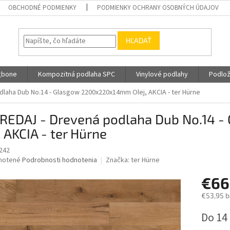
OBCHODNÉ PODMIENKY
PODMIENKY OCHRANY OSOBNÝCH ÚDAJOV
HĽADAŤ
gbone
Kompozitná podlaha SPC
Vinylové podlahy
Podlož
laha Dub No.14 - Glasgow 2200x220x14mm Olej, AKCIA - ter Hürne
REDAJ - Drevená podlaha Dub No.14
, AKCIA - ter Hürne
242
né
notené
Podrobnosti hodnotenia
Značka:
ter Hürne
nie
€66
u
€53,95 
Jednotk
Do 14
cena:
iek.