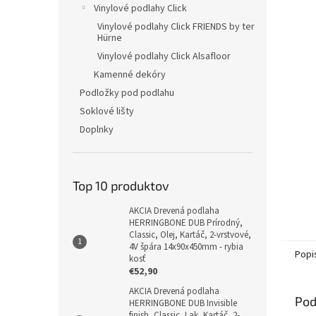
Vinylové podlahy Click
Vinylové podlahy Click FRIENDS by ter
Hürne
Vinylové podlahy Click Alsafloor
Kamenné dekóry
Podložky pod podlahu
Soklové lišty
Doplnky
Top 10 produktov
AKCIA Drevená podlaha
HERRINGBONE DUB Prírodný,
Classic, Olej, Kartáč, 2-vrstvové,
4V špára 14x90x450mm - rybia
Popi
kosť
€52,90
AKCIA Drevená podlaha
Pod
HERRINGBONE DUB Invisible
finish, Classic, Lak, Kartáč, 2-