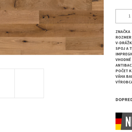
ZNAČKA
ROZMER
V-DRÁŽK
SPOJ A 
IMPREGN
VHODNÉ 
ANTIBAC
POČET K
VÁHA BA
VÝROBC
DOPRED