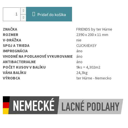
Pridať do košíka
ZNAČKA
FRIENDS by ter Hürne
ROZMER
2390 x 200 x 11 mm
V-DRÁŽKA
nie
SPOJ A TRIEDA
CLICKitEASY
IMPREGNÁCIA
áno
VHODNÉ NA PODLAHOVÉ VYKUROVANIE
áno
ANTIBACTERIALNE
áno
POČET KUSOV V BALÍKU
9ks = 4,302m2
VÁHA BALÍKU
24,3kg
VÝROBCA
ter Hürne - Nemecko