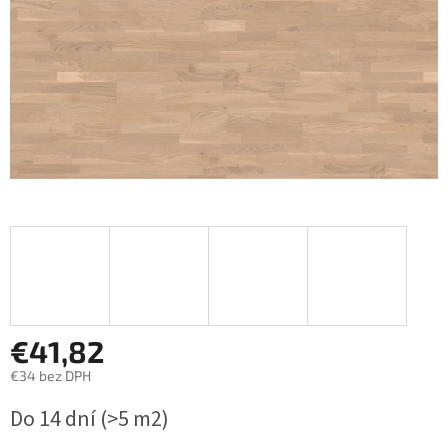
€41,82
€34 bez DPH
Jednotková
Do 14 dní
(>5 m2)
cena: