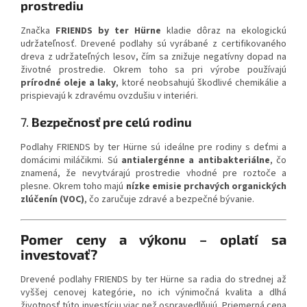
prostrediu
Značka
FRIENDS by ter Hürne
kladie dôraz na ekologickú
udržateľnosť. Drevené podlahy sú vyrábané z certifikovaného
dreva z udržateľných lesov, čím sa znižuje negatívny dopad na
životné prostredie. Okrem toho sa pri výrobe používajú
prírodné oleje a laky
, ktoré neobsahujú škodlivé chemikálie a
prispievajú k zdravému ovzdušiu v interiéri.
7.
Bezpečnosť pre celú rodinu
Podlahy FRIENDS by ter Hürne sú ideálne pre rodiny s deťmi a
domácimi miláčikmi. Sú
antialergénne a antibakteriálne
, čo
znamená, že nevytvárajú prostredie vhodné pre roztoče a
plesne. Okrem toho majú
nízke emisie prchavých organických
zlúčenín (VOC)
, čo zaručuje zdravé a bezpečné bývanie.
Pomer ceny a výkonu – oplatí sa
investovať?
Drevené podlahy FRIENDS by ter Hürne sa radia do strednej až
vyššej cenovej kategórie, no ich výnimočná kvalita a dlhá
životnosť túto investíciu viac než ospravedlňujú. Priemerná cena