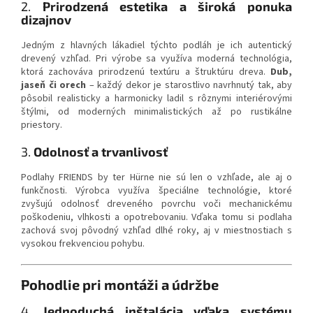
2.
Prirodzená estetika a široká ponuka
dizajnov
Jedným z hlavných lákadiel týchto podláh je ich autentický
drevený vzhľad. Pri výrobe sa využíva moderná technológia,
ktorá zachováva prirodzenú textúru a štruktúru dreva.
Dub,
jaseň či orech
– každý dekor je starostlivo navrhnutý tak, aby
pôsobil realisticky a harmonicky ladil s rôznymi interiérovými
štýlmi, od moderných minimalistických až po rustikálne
priestory.
3.
Odolnosť a trvanlivosť
Podlahy FRIENDS by ter Hürne nie sú len o vzhľade, ale aj o
funkčnosti. Výrobca využíva špeciálne technológie, ktoré
zvyšujú odolnosť dreveného povrchu voči mechanickému
poškodeniu, vlhkosti a opotrebovaniu. Vďaka tomu si podlaha
zachová svoj pôvodný vzhľad dlhé roky, aj v miestnostiach s
vysokou frekvenciou pohybu.
Pohodlie pri montáži a údržbe
4.
Jednoduchá inštalácia vďaka systému