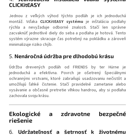
CLICKitEASY
Jednou z veľkých výhod týchto podláh je ich jednoduchá
montáž. Vďaka
CLICKitEASY systému
je inštalácia podlahy
rýchla a nevyžaduje odborné znalosti. Stačí len správne
zacvaknúť jednotlivé diely do seba a podlaha je hotová. Tento
systém výrazne skracuje čas potrebný na pokládku a zároveň
minimalizuje riziko chýb.
5.
Nenáročná údržba pre dlhodobú krásu
Údržba drevených podláh od FRIENDS by ter Hürne je
jednoduchá a efektívna. Povrch je ošetrený špeciálnymi
ochrannými vrstvami, ktoré zabraňujú usadzovaniu nečistôt a
umožňujú ľahké čistenie. Stačí pravidelné zametanie alebo
vysávanie a občasné pretretie vlhkou handrou, aby si podlaha
zachovala svoju krásu.
Ekologické a zdravotne bezpečné
riešenie
6.
Udržateľnosť a šetrnosť k životnému