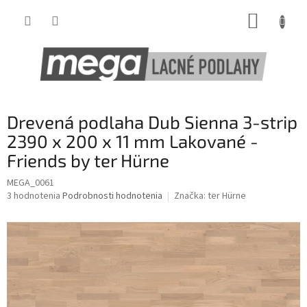
Prejsť
NÁKUP
na
obsah
KOŠÍK
Drevená podlaha Dub Sienna 3-strip
2390 x 200 x 11 mm Lakované -
Friends by ter Hürne
MEGA_0061
Priemerné
3 hodnotenia
Podrobnosti hodnotenia
Značka:
ter Hürne
hodnotenie
produktu
je
3,0
z
5
hviezdičiek.