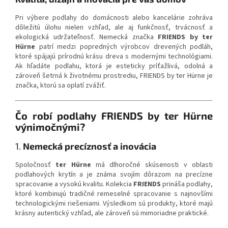
Pri výbere podlahy do domácnosti alebo kancelárie zohráva
dôležitú úlohu nielen vzhľad, ale aj funkčnosť, trvácnosť a
ekologická udržateľnosť. Nemecká značka
FRIENDS by ter
Hürne
patrí medzi popredných výrobcov drevených podláh,
ktoré spájajú prírodnú krásu dreva s modernými technológiami.
Ak hľadáte podlahu, ktorá je esteticky príťažlivá, odolná a
zároveň šetrná k životnému prostrediu, FRIENDS by ter Hürne je
značka, ktorú sa oplatí zvážiť.
Čo robí podlahy FRIENDS by ter Hürne
výnimočnými?
1.
Nemecká precíznosť a inovácia
Spoločnosť
ter Hürne
má dlhoročné skúsenosti v oblasti
podlahových krytín a je známa svojím dôrazom na precízne
spracovanie a vysokú kvalitu. Kolekcia
FRIENDS
prináša podlahy,
ktoré kombinujú tradičné remeselné spracovanie s najnovšími
technologickými riešeniami. Výsledkom sú produkty, ktoré majú
krásny autentický vzhľad, ale zároveň sú mimoriadne praktické.