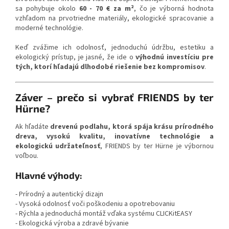
sa pohybuje okolo
60 - 70 € za m²
, čo je výborná hodnota
vzhľadom na prvotriedne materiály, ekologické spracovanie a
moderné technológie.
Keď zvážime ich odolnosť, jednoduchú údržbu, estetiku a
ekologický prístup, je jasné, že ide o
výhodnú investíciu pre
tých, ktorí hľadajú dlhodobé riešenie bez kompromisov
.
Záver – prečo si vybrať FRIENDS by ter
Hürne?
Ak hľadáte
drevenú podlahu, ktorá spája krásu prírodného
dreva, vysokú kvalitu, inovatívne technológie a
ekologickú udržateľnosť
, FRIENDS by ter Hürne je výbornou
voľbou.
Hlavné výhody:
- Prírodný a autentický dizajn
- Vysoká odolnosť voči poškodeniu a opotrebovaniu
- Rýchla a jednoduchá montáž vďaka systému CLICKitEASY
- Ekologická výroba a zdravé bývanie