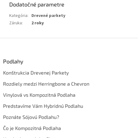
Dodatočné parametre
Kategória
:
Drevené parkety
Záruka
:
2 roky
Z
á
p
ä
Podlahy
t
Konštrukcia Drevenej Parkety
i
e
Rozdiely medzi Herringbone a Chevron
Vinylová vs Kompozitná Podlaha
Predstavíme Vám Hybridnú Podlahu
Poznáte Sójovú Podlahu?
Čo je Kompozitná Podlaha