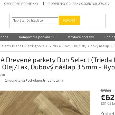
OBCHODNÉ PODMIENKY
PODMIENKY OCHRANY OSOBNÝCH ÚDAJOV
HĽADAŤ
gbone
Kompozitná podlaha SPC
Vinylové podlahy
Podlož
elect (Trieda I.) Herringbone 11 x 70 x 490 mm, Olej/Lak, Dubový nášlap 3,
A Drevené parkety Dub Select (Trieda I
Olej/Lak, Dubový nášlap 3,5mm - Ryb
238
Priemerné
2 hodnotenia
Podrobnosti hodnotenia
hodnotenie
produktu
€78,72
–
je
€62
5,0
€51,05 b
z
5
Jednotk
Obje
hviezdičiek.