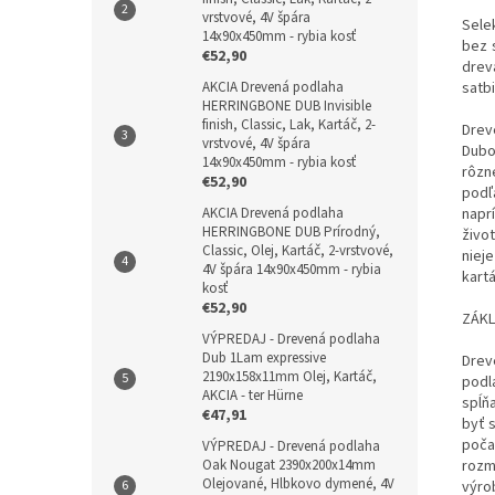
vrstvové, 4V špára
Sele
14x90x450mm - rybia kosť
bez 
€52,90
drev
satbi
AKCIA Drevená podlaha
HERRINGBONE DUB Invisible
finish, Classic, Lak, Kartáč, 2-
Drev
vrstvové, 4V špára
Dubo
14x90x450mm - rybia kosť
rôzn
€52,90
podľ
napr
AKCIA Drevená podlaha
HERRINGBONE DUB Prírodný,
živo
Classic, Olej, Kartáč, 2-vrstvové,
niej
4V špára 14x90x450mm - rybia
kart
kosť
€52,90
ZÁKL
VÝPREDAJ - Drevená podlaha
Dub 1Lam expressive
Drev
2190x158x11mm Olej, Kartáč,
podl
AKCIA - ter Hürne
spĺň
€47,91
byť 
poča
VÝPREDAJ - Drevená podlaha
rozm
Oak Nougat 2390x200x14mm
Olejované, Hlbkovo dymené, 4V
výro