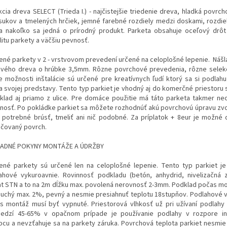
kcia dreva SELECT (Trieda I.) - najčistejšie triedenie dreva, hladká povrc
sukov a tmelených hrčiek, jemné farebné rozdiely medzi doskami, rozdie
a nakoľko sa jedná o prírodný produkt. Parketa obsahuje oceľový drôt
litu parkety a väčšiu pevnosť.
ené parkety v 2 - vrstvovom prevedení určené na celoplošné lepenie. Nášl
vého dreva o hrúbke 3,5mm. Rôzne povrchové prevedenia, rôzne selek
e možnosti inštalácie sú určené pre kreatívnych ľudí ktorý sa si podlahu
a svojej predstavy. Tento typ parkiet je vhodný aj do komerčné priestoru
íklad aj priamo z ulice. Pre domáce použitie má táto parketa takmer 
tnosť. Po pokládke parkiet sa môžete rozhodnúť akú povrchovú úpravu zvol
e potrebné brúsť, tmeliť ani nič podobné. Za príplatok + 8eur je možné
áčovaný povrch.
ADNÉ POKYNY MONTÁŽE A ÚDRŽBY
ené parkety sú určené len na celoplošné lepenie. Tento typ parkiet j
ahové vykuroavnie. Rovinnosť podkladu (betón, anhydrid, nivelizačná
at STN a to na 2m dĺžku max. povolená nerovnosť 2-3mm. Podklad počas m
suchý max. 2%, pevný a nesmie presiahnuť teplotu 18stupňov. Podlahové 
s montáž musí byť vypnuté. Priestorová vlhkosť už pri užívaní podlahy
edzí 45-65% v opačnom prípade je používanie podlahy v rozpore inš
bcu a nevzťahuje sa na parkety záruka. Povrchová teplota parkiet nesmie