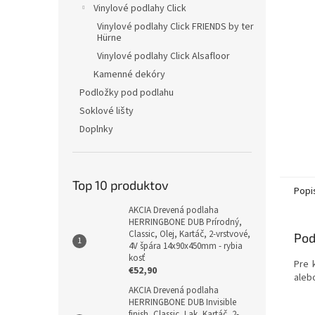
Vinylové podlahy Click
Vinylové podlahy Click FRIENDS by ter
Hürne
Vinylové podlahy Click Alsafloor
Kamenné dekóry
Podložky pod podlahu
Soklové lišty
Doplnky
Top 10 produktov
Popi
AKCIA Drevená podlaha
HERRINGBONE DUB Prírodný,
Classic, Olej, Kartáč, 2-vrstvové,
Pod
4V špára 14x90x450mm - rybia
kosť
Pre 
€52,90
aleb
AKCIA Drevená podlaha
HERRINGBONE DUB Invisible
finish, Classic, Lak, Kartáč, 2-