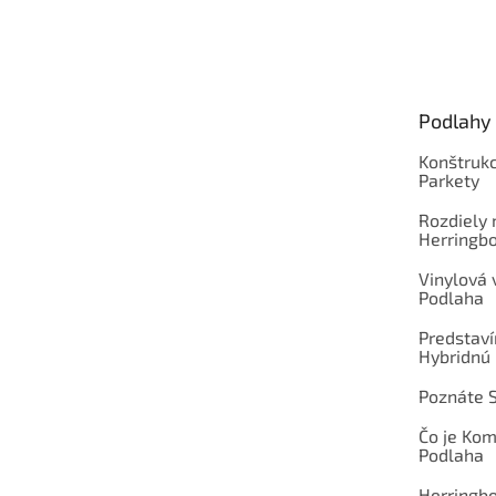
Z
á
p
ä
t
Podlahy
i
e
Konštrukc
Parkety
Rozdiely
Herringb
Vinylová
Podlaha
Predstav
Hybridnú
Poznáte 
Čo je Ko
Podlaha
Herringb