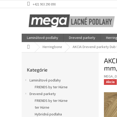
Prejsť
+421 903 290 890
na
obsah
Laminátové podlahy
Drevené parkety
Herrin
Domov
Herringbone
AKCIA Drevené parkety Dub S
B
AKCI
o
Preskočiť
č
mm, 
Kategórie
kategórie
n
MEGA_0
ý
Laminátové podlahy
Akcia
p
FRIENDS by ter Hürne
a
Drevené parkety
n
e
FRIENDS by ter Hürne
l
ter Hürne
Hybridná podlaha