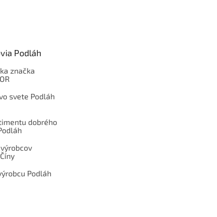
via Podláh
ka značka
OOR
 vo svete Podláh
rtimentu dobrého
Podláh
 výrobcov
Číny
výrobcu Podláh