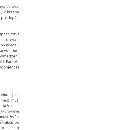
hová úprava,
ly v kresbe
 pre lepšiu
apná vrstva
cie dreva a
 vyskladajú
 so vstupom
neobmedzenú
iť. Parketu
 doobjendať
e vhodný na
 zmes) musí
ontáže musí
vykurovanie
 musí byť v
trukcií od
 presiahnuť