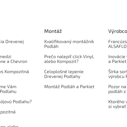
Montáž
Výrobco
ia Drevenej
Kvalifikovaný montážnik
Francúzs
Podláh
ALSAFL
 medzi
Prečo nalepiť click Vinyl,
Inovácie
one a Chevron
alebo Kompozit?
a Parkiet
 vs Kompozitná
Celoplošné lepenie
Šírka so
Drevenej Podlahy
výrobcu 
íme Vám
Montáž Podláh a Parkiet
Pozor na
 Podlahu
podláh z 
Sójovú Podlahu?
Ktorého 
si vybrať
mpozitná
one alebo