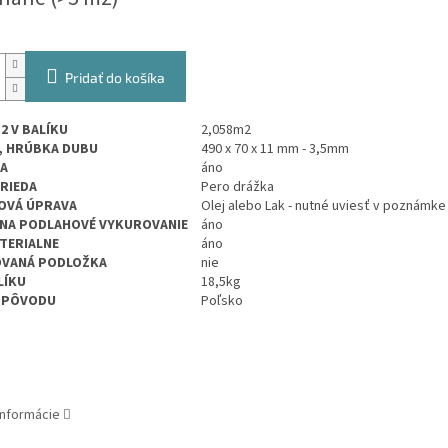
Pridať do košíka
2 V BALÍKU
2,058m2
, HRÚBKA DUBU
490 x 70
x 11 mm - 3,5mm
A
áno
TRIEDA
Pero drážka
OVÁ ÚPRAVA
Olej alebo Lak - nutné uviesť v poznámke
NA PODLAHOVÉ VYKUROVANIE
áno
TERIALNE
áno
OVANÁ PODLOŽKA
nie
LÍKU
18,5kg
 PÔVODU
Poľsko
informácie