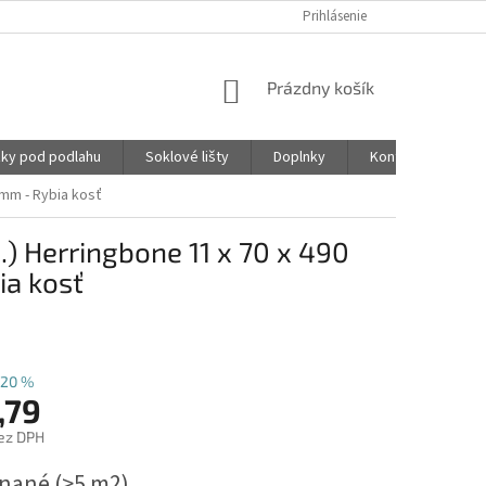
Prihlásenie
NÁKUPNÝ
Prázdny košík
KOŠÍK
ky pod podlahu
Soklové lišty
Doplnky
Kontakty
5mm - Rybia kosť
.) Herringbone 11 x 70 x 490
ia kosť
20 %
,79
ez DPH
ová
dnané
(>5 m2)