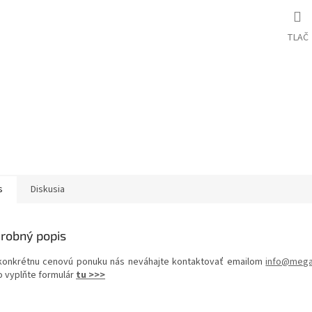
TLAČ
s
Diskusia
robný popis
konkrétnu cenovú ponuku nás neváhajte kontaktovať emailom
info@mega
o vyplňte formulár
tu >>>