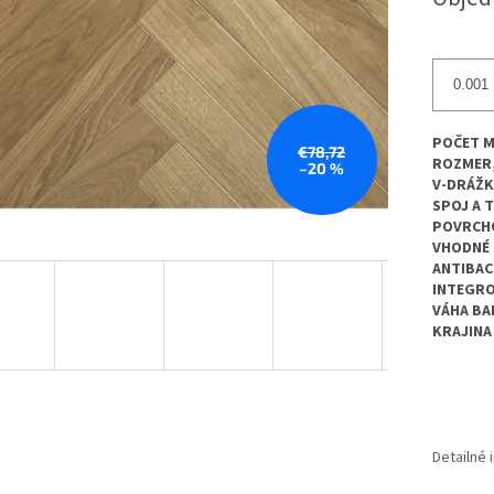
cena:
POČET M
€78,72
ROZMER
–20 %
V-DRÁŽK
SPOJ A 
POVRCH
VHODNÉ 
ANTIBAC
INTEGR
VÁHA BA
KRAJINA
Detailné 