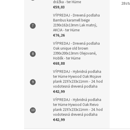
drážka - ter Hürne
28st
€59,03
VÝPREDAJ - Drevená podlaha
Bambus karamell beige
2190x162x13mm Lak matný,
AKCIA - ter Hürne
€76,26
VÝPREDAJ - Drevená podlaha
Oak unique old brown
2390x200x13mm Olejované,
Hoblík - ter Hürne
€68,88
VÝPREDAJ - Hybridná podlaha
ter Hürne Hywood Oak Mojave
plank 2197x233x11mm - 24. hod
vodotesná drevená podlaha
€42,99
VÝPREDAJ - Hybridná podlaha
ter Hürne Hywood Oak Reivo
plank 2197x233x11mm - 24. hod
vodotesná drevená podlaha
€42,99