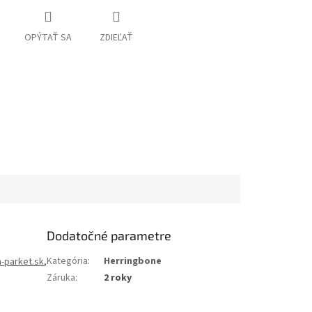
OPÝTAŤ SA
ZDIEĽAŤ
Dodatočné parametre
Kategória
:
Herringbone
-parket.sk
,
Záruka
:
2 roky