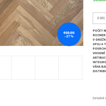
cena:
POČET M
€68,88
ROZMER
–27 %
V-DRÁŽK
SPOJ A 
POVRCH
VHODNÉ 
ANTIBAC
INTEGR
VÁHA BA
DISTRI
Detailné 