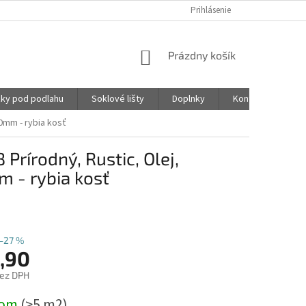
Prihlásenie
NÁKUPNÝ
Prázdny košík
KOŠÍK
ky pod podlahu
Soklové lišty
Doplnky
Kontakty
0mm - rybia kosť
rírodný, Rustic, Olej,
 - rybia kosť
–27 %
,90
bez DPH
ová
dom
(>5 m2)