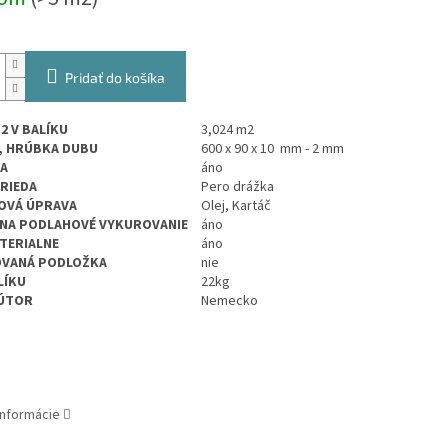
Pridať do košíka
2 V BALÍKU
3,024
m2
, HRÚBKA DUBU
600 x 90 x 10 mm
- 2 mm
A
áno
TRIEDA
Pero drážka
OVÁ ÚPRAVA
Olej, Kartáč
NA PODLAHOVÉ VYKUROVANIE
áno
TERIALNE
áno
OVANÁ PODLOŽKA
nie
LÍKU
22kg
BÚTOR
Nemecko
informácie