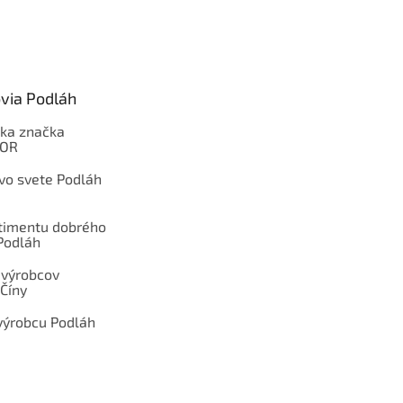
via Podláh
ka značka
OOR
 vo svete Podláh
rtimentu dobrého
Podláh
 výrobcov
Číny
výrobcu Podláh