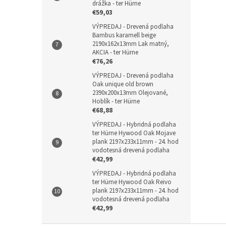
drážka - ter Hürne
€59,03
VÝPREDAJ - Drevená podlaha
Bambus karamell beige
2190x162x13mm Lak matný,
AKCIA - ter Hürne
€76,26
VÝPREDAJ - Drevená podlaha
Oak unique old brown
2390x200x13mm Olejované,
Hoblík - ter Hürne
€68,88
VÝPREDAJ - Hybridná podlaha
ter Hürne Hywood Oak Mojave
plank 2197x233x11mm - 24. hod
vodotesná drevená podlaha
€42,99
VÝPREDAJ - Hybridná podlaha
ter Hürne Hywood Oak Reivo
plank 2197x233x11mm - 24. hod
vodotesná drevená podlaha
€42,99