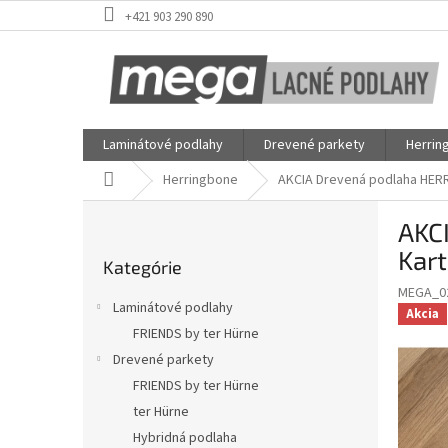
Prejsť
+421 903 290 890
na
obsah
Laminátové podlahy
Drevené parkety
Herrin
Domov
Herringbone
AKCIA Drevená podlaha HERRI
B
AKCI
o
Preskočiť
č
Kart
Kategórie
kategórie
n
MEGA_0
ý
Laminátové podlahy
Akcia
p
FRIENDS by ter Hürne
a
Drevené parkety
n
e
FRIENDS by ter Hürne
l
ter Hürne
Hybridná podlaha