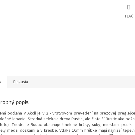
TLAČ
s
Diskusia
robný popis
ená podlaha v Akcii je v 2 - vrstvovom prevedení na brezovej preglejk
plošné lepanie. Stredná selekcia dreva Rustic, ale čistejší Rustic ako be
 foto). Triedenie Rustic obsahuje tmelené hrčky, suky, miestami praskli
iely medzi doskami a v kresbe. Vďaka 10mm hrúbke majú najnižší tepel