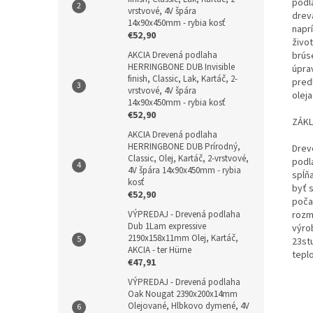
podl
vrstvové, 4V špára
drev
14x90x450mm - rybia kosť
napr
€52,90
živo
brús
AKCIA Drevená podlaha
HERRINGBONE DUB Invisible
úpra
finish, Classic, Lak, Kartáč, 2-
pred
vrstvové, 4V špára
oleja
14x90x450mm - rybia kosť
€52,90
ZÁKL
AKCIA Drevená podlaha
HERRINGBONE DUB Prírodný,
Drev
Classic, Olej, Kartáč, 2-vrstvové,
podl
4V špára 14x90x450mm - rybia
spĺň
kosť
byť 
€52,90
poča
rozm
VÝPREDAJ - Drevená podlaha
Dub 1Lam expressive
výro
2190x158x11mm Olej, Kartáč,
23st
AKCIA - ter Hürne
tepl
€47,91
VÝPREDAJ - Drevená podlaha
Oak Nougat 2390x200x14mm
Olejované, Hlbkovo dymené, 4V