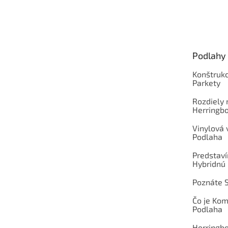
Z
á
p
ä
t
Podlahy
i
e
Konštrukc
Parkety
Rozdiely
Herringb
Vinylová
Podlaha
Predstav
Hybridnú
Poznáte 
Čo je Ko
Podlaha
Herringb