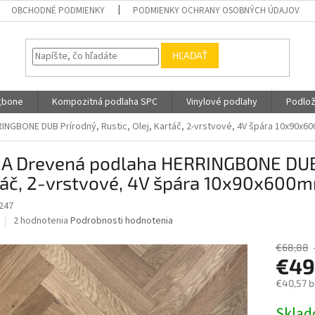
OBCHODNÉ PODMIENKY
PODMIENKY OCHRANY OSOBNÝCH ÚDAJOV
HĽADAŤ
gbone
Kompozitná podlaha SPC
Vinylové podlahy
Podlož
NGBONE DUB Prírodný, Rustic, Olej, Kartáč, 2-vrstvové, 4V špára 10x90x60
A Drevená podlaha HERRINGBONE DUB P
áč, 2-vrstvové, 4V špára 10x90x600mm
247
Priemerné
2 hodnotenia
Podrobnosti hodnotenia
hodnotenie
produktu
€68,88
je
€49
5,0
€40,57 
z
5
Jednotk
Skla
hviezdičiek.