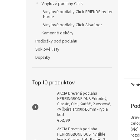
Vinylové podlahy Click
Vinylové podlahy Click FRIENDS by ter
Hürne
Vinylové podlahy Click Alsafloor
Kamenné dekóry
Podložky pod podlahu
Soklové lišty
Doplnky
Top 10 produktov
Popi
AKCIA Drevená podlaha
HERRINGBONE DUB Prírodný,
Classic, Olej, Kartáč, 2-vrstvové,
Pod
4V špára 14x90x450mm - rybia
kosť
Drev
€52,90
celo
(viď
AKCIA Drevená podlaha
HERRINGBONE DUB Invisible
rozd
finish, Classic, Lak, Kartáč, 2-