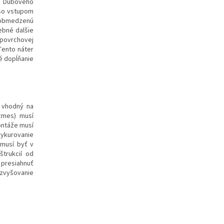
va Dubového
 so vstupom
neobmedzenú
ebné dalšie
 povrchovej
Tento náter
é dopĺňanie
e vhodný na
 zmes) musí
ontáže musí
vykurovanie
 musí byť v
trukcií od
 presiahnuť
 zvyšovanie