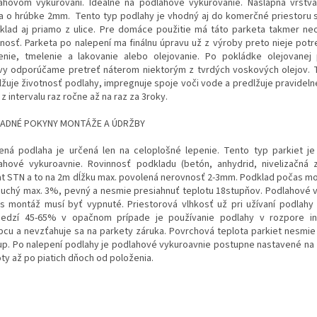
ahovom vykurovaní. Ideálne na podlahové vykurovanie. Nášlapná vrst
a o hrúbke 2mm. Tento typ podlahy je vhodný aj do komerčné priestoru
íklad aj priamo z ulice. Pre domáce použitie má táto parketa takmer 
tnosť. Parketa po nalepení ma finálnu úpravu už z výroby preto nieje potr
enie, tmelenie a lakovanie alebo olejovanie. Po pokládke olejovanej
vy odporúčame pretreť náterom niektorým z tvrdých voskových olejov. 
lžuje životnosť podlahy, impregnuje spoje voči vode a predlžuje pravideln
 z intervalu raz ročne až na raz za 3roky.
ADNÉ POKYNY MONTÁŽE A ÚDRŽBY
ená podlaha je určená len na celoplošné lepenie. Tento typ parkiet j
ahové vykuroavnie. Rovinnosť podkladu (betón, anhydrid, nivelizačná
at STN a to na 2m dĺžku max. povolená nerovnosť 2-3mm. Podklad počas m
suchý max. 3%, pevný a nesmie presiahnuť teplotu 18stupňov. Podlahové 
s montáž musí byť vypnuté. Priestorová vlhkosť už pri užívaní podlahy
edzí 45-65% v opačnom prípade je používanie podlahy v rozpore inš
bcu a nevzťahuje sa na parkety záruka. Povrchová teplota parkiet nesmie
up. Po nalepení podlahy je podlahové vykuroavnie postupne nastavené na
oty až po piatich dňoch od položenia.