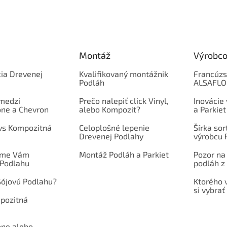
Montáž
Výrobco
ia Drevenej
Kvalifikovaný montážnik
Francúzs
Podláh
ALSAFL
 medzi
Prečo nalepiť click Vinyl,
Inovácie
one a Chevron
alebo Kompozit?
a Parkiet
 vs Kompozitná
Celoplošné lepenie
Šírka so
Drevenej Podlahy
výrobcu 
íme Vám
Montáž Podláh a Parkiet
Pozor na
 Podlahu
podláh z 
Sójovú Podlahu?
Ktorého 
si vybrať
mpozitná
one alebo