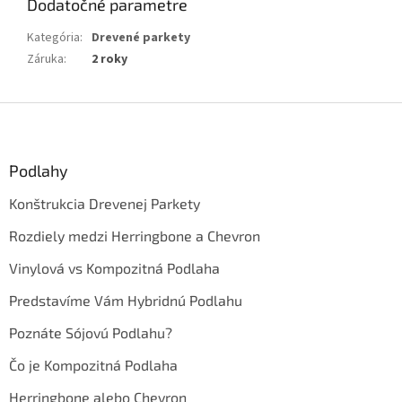
Dodatočné parametre
Kategória
:
Drevené parkety
Záruka
:
2 roky
Z
á
p
ä
Podlahy
t
Konštrukcia Drevenej Parkety
i
e
Rozdiely medzi Herringbone a Chevron
Vinylová vs Kompozitná Podlaha
Predstavíme Vám Hybridnú Podlahu
Poznáte Sójovú Podlahu?
Čo je Kompozitná Podlaha
Herringbone alebo Chevron