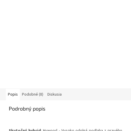
Popis
Podobné (8)
Diskusia
Podrobný popis
Skutočný hybrid
: Hywood - Vysoko odolná podlaha z pravého