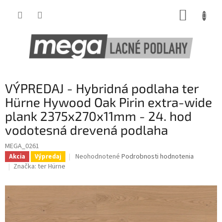
Prejsť
NÁKUP
na
obsah
KOŠÍK
VÝPREDAJ - Hybridná podlaha ter
Hürne Hywood Oak Pirin extra-wide
plank 2375x270x11mm - 24. hod
vodotesná drevená podlaha
MEGA_0261
Priemerné
Neohodnotené
Podrobnosti hodnotenia
Akcia
Výpredaj
hodnotenie
Značka:
ter Hürne
produktu
je
0,0
z
5
hviezdičiek.