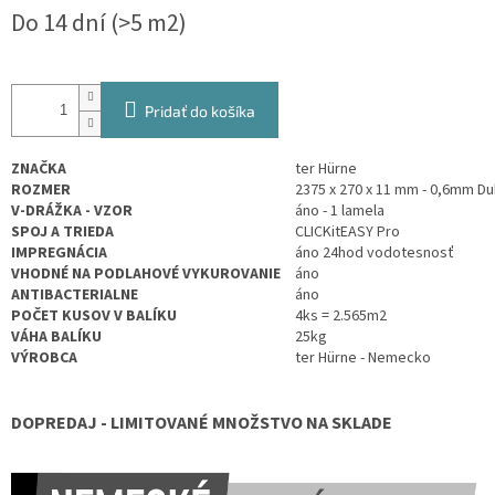
Jednotková
Do 14 dní
(>5 m2)
cena:
Pridať do košíka
ZNAČKA
ter Hürne
ROZMER
2375 x 270 x 11 mm - 0,6mm D
V-DRÁŽKA - VZOR
áno - 1 lamela
SPOJ A TRIEDA
CLICKitEASY Pro
IMPREGNÁCIA
áno 24hod vodotesnosť
VHODNÉ NA PODLAHOVÉ VYKUROVANIE
áno
ANTIBACTERIALNE
áno
POČET KUSOV V BALÍKU
4ks =
2.565
m2
VÁHA BALÍKU
25kg
VÝROBCA
ter Hürne - Nemecko
DOPREDAJ - LIMITOVANÉ MNOŽSTVO NA SKLADE