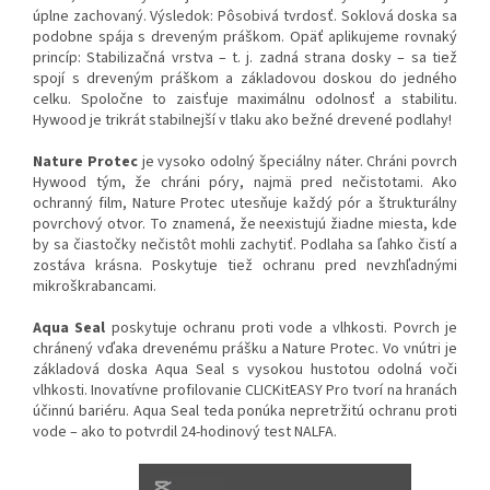
úplne zachovaný. Výsledok: Pôsobivá tvrdosť. Soklová doska sa
podobne spája s dreveným práškom. Opäť aplikujeme rovnaký
princíp: Stabilizačná vrstva – t. j. zadná strana dosky – sa tiež
spojí s dreveným práškom a základovou doskou do jedného
celku. Spoločne to zaisťuje maximálnu odolnosť a stabilitu.
Hywood je trikrát stabilnejší v tlaku ako bežné drevené podlahy!
Nature Protec
je vysoko odolný špeciálny náter. Chráni povrch
Hywood tým, že chráni póry, najmä pred nečistotami. Ako
ochranný film, Nature Protec utesňuje každý pór a štrukturálny
povrchový otvor. To znamená, že neexistujú žiadne miesta, kde
by sa čiastočky nečistôt mohli zachytiť. Podlaha sa ľahko čistí a
zostáva krásna. Poskytuje tiež ochranu pred nevzhľadnými
mikroškrabancami.
Aqua Seal
poskytuje ochranu proti vode a vlhkosti. Povrch je
chránený vďaka drevenému prášku a Nature Protec. Vo vnútri je
základová doska Aqua Seal s vysokou hustotou odolná voči
vlhkosti. Inovatívne profilovanie CLICKitEASY Pro tvorí na hranách
účinnú bariéru. Aqua Seal teda ponúka nepretržitú ochranu proti
vode – ako to potvrdil 24-hodinový test NALFA.