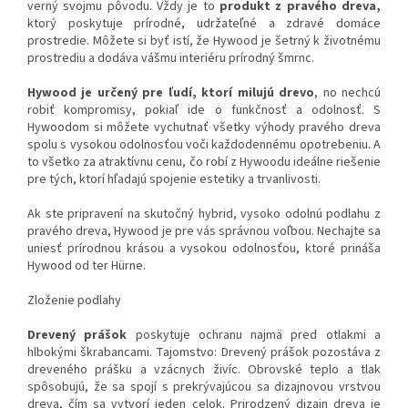
verný svojmu pôvodu. Vždy je to
produkt z pravého dreva,
ktorý poskytuje prírodné, udržateľné a zdravé domáce
prostredie. Môžete si byť istí, že Hywood je šetrný k životnému
prostrediu a dodáva vášmu interiéru prírodný šmrnc.
Hywood je určený pre ľudí, ktorí milujú drevo
, no nechcú
robiť kompromisy, pokiaľ ide o funkčnosť a odolnosť. S
Hywoodom si môžete vychutnať všetky výhody pravého dreva
spolu s vysokou odolnosťou voči každodennému opotrebeniu. A
to všetko za atraktívnu cenu, čo robí z Hywoodu ideálne riešenie
pre tých, ktorí hľadajú spojenie estetiky a trvanlivosti.
Ak ste pripravení na skutočný hybrid, vysoko odolnú podlahu z
pravého dreva, Hywood je pre vás správnou voľbou. Nechajte sa
uniesť prírodnou krásou a vysokou odolnosťou, ktoré prináša
Hywood od ter Hürne.
Zloženie podlahy
Drevený prášok
poskytuje ochranu najmä pred otlakmi a
hlbokými škrabancami. Tajomstvo: Drevený prášok pozostáva z
dreveného prášku a vzácnych živíc. Obrovské teplo a tlak
spôsobujú, že sa spojí s prekrývajúcou sa dizajnovou vrstvou
dreva, čím sa vytvorí jeden celok. Prirodzený dizajn dreva je