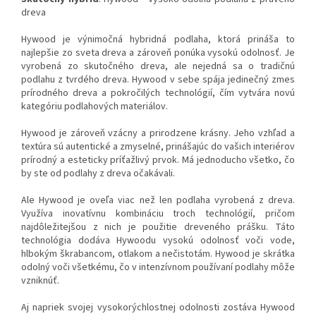
dreva
Hywood je výnimočná hybridná podlaha, ktorá prináša to
najlepšie zo sveta dreva a zároveň ponúka vysokú odolnosť. Je
vyrobená zo skutočného dreva, ale nejedná sa o tradičnú
podlahu z tvrdého dreva. Hywood v sebe spája jedinečný zmes
prírodného dreva a pokročilých technológií, čím vytvára novú
kategóriu podlahových materiálov.
Hywood je zároveň vzácny a prirodzene krásny. Jeho vzhľad a
textúra sú autentické a zmyselné, prinášajúc do vašich interiérov
prírodný a esteticky príťažlivý prvok. Má jednoducho všetko, čo
by ste od podlahy z dreva očakávali.
Ale Hywood je oveľa viac než len podlaha vyrobená z dreva.
Využíva inovatívnu kombináciu troch technológií, pričom
najdôležitejšou z nich je použitie dreveného prášku. Táto
technológia dodáva Hywoodu vysokú odolnosť voči vode,
hlbokým škrabancom, otlakom a nečistotám. Hywood je skrátka
odolný voči všetkému, čo v intenzívnom používaní podlahy môže
vzniknúť.
Aj napriek svojej vysokorýchlostnej odolnosti zostáva Hywood