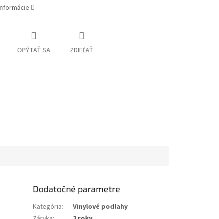
informácie
OPÝTAŤ SA
ZDIEĽAŤ
Dodatočné parametre
Kategória
:
Vinylové podlahy
Záruka
:
2 roky