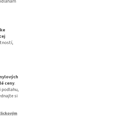
podlahám
ske
cej
tností,
inylových
lé ceny
.
i podlahu,
ednajte si
clickovým