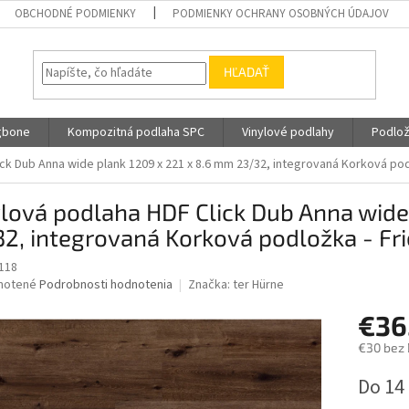
OBCHODNÉ PODMIENKY
PODMIENKY OCHRANY OSOBNÝCH ÚDAJOV
HĽADAŤ
gbone
Kompozitná podlaha SPC
Vinylové podlahy
Podlož
ick Dub Anna wide plank 1209 x 221 x 8.6 mm 23/32, integrovaná Korková pod
lová podlaha HDF Click Dub Anna wide
2, integrovaná Korková podložka - Fri
118
né
notené
Podrobnosti hodnotenia
Značka:
ter Hürne
nie
€36
u
€30 bez
Jednotk
Do 14
cena:
iek.