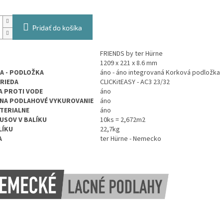
Pridať do košíka
FRIENDS by ter Hürne
1209 x 221 x 8.6 mm
A - PODLOŽKA
áno - áno integrovaná Korková podložka
TRIEDA
CLICKitEASY
- AC3 23/32
 PROTI VODE
áno
NA PODLAHOVÉ VYKUROVANIE
áno
TERIALNE
áno
USOV V BALÍKU
10ks = 2,672m2
LÍKU
22,7kg
A
ter Hürne - Nemecko