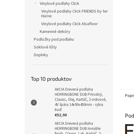
Vinylové podlahy Click
Vinylové podlahy Click FRIENDS by ter
Hürne
Vinylové podlahy Click Alsafloor
Kamenné dekóry
Podložky pod podlahu
Soklové lišty
Doplnky
Top 10 produktov
AKCIA Drevená podlaha
HERRINGBONE DUB Prírodný,
Popi
Classic, Olej, Kartáč, 2-vrstvové,
4V špára 14x90x450mm - rybia
kosť
€52,90
Pod
AKCIA Drevená podlaha
HERRINGBONE DUB Invisible
finish, Classic, Lak, Kartáč, 2-