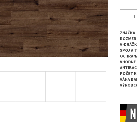
ZNAČKA
ROZMER
V-DRÁŽK
SPOJ A 
OCHRANA
VHODNÉ 
ANTIBAC
POČET K
VÁHA BA
VÝROBC