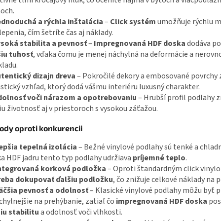
tívne tlmí kročajový hluk, čo oceníte najmä v bytoch a viacpodlaž
och.
dnoduchá a rýchla inštalácia
–
Click systém
umožňuje rýchlu 
lepenia, čím šetríte čas aj náklady.
soká stabilita a pevnosť
–
Impregnovaná HDF doska
dodáva po
iu tuhosť
, vďaka čomu je menej náchylná na deformácie a nerovn
ladu.
tentický dizajn dreva
– Pokročilé dekory a embosované povrchy 
istický vzhľad, ktorý dodá vášmu interiéru luxusný charakter.
olnosť voči nárazom a opotrebovaniu
– Hrubší profil podlahy
iu životnosť aj v priestoroch s vysokou záťažou.
ody oproti konkurencii
epšia tepelná izolácia
– Bežné vinylové podlahy sú tenké a chladn
a HDF jadru tento typ podlahy udržiava
príjemné teplo
.
ntegrovaná korková podložka
– Oproti štandardným click viny
reba dokupovať ďalšiu podložku
, čo znižuje celkové náklady na 
äčšia pevnosť a odolnosť
– Klasické vinylové podlahy môžu byť p
chylnejšie na prehýbanie, zatiaľ čo
impregnovaná HDF doska
pos
iu stabilitu
a odolnosť voči vlhkosti.