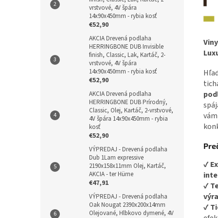
vrstvové, 4V špára
14x90x450mm - rybia kosť
€52,90
AKCIA Drevená podlaha
Vin
HERRINGBONE DUB Invisible
Lux
finish, Classic, Lak, Kartáč, 2-
vrstvové, 4V špára
14x90x450mm - rybia kosť
Hľad
€52,90
tich
pod
AKCIA Drevená podlaha
HERRINGBONE DUB Prírodný,
spá
Classic, Olej, Kartáč, 2-vrstvové,
vám 
4V špára 14x90x450mm - rybia
konk
kosť
€52,90
Pre
VÝPREDAJ - Drevená podlaha
Dub 1Lam expressive
✔
Ex
2190x158x11mm Olej, Kartáč,
AKCIA - ter Hürne
int
€47,91
✔
Te
výra
VÝPREDAJ - Drevená podlaha
Oak Nougat 2390x200x14mm
✔
Ti
Olejované, Hlbkovo dymené, 4V