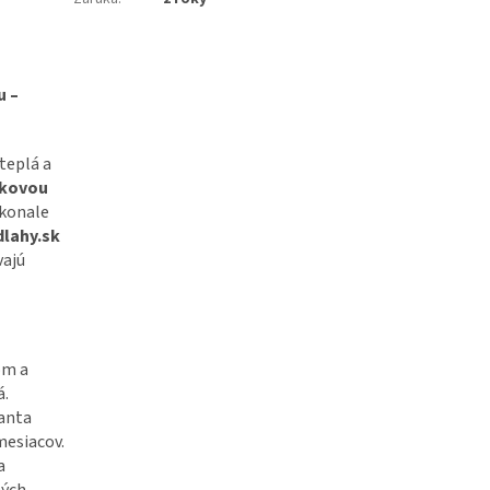
u –
teplá a
rkovou
okonale
lahy.sk
vajú
om a
á.
ianta
mesiacov.
a