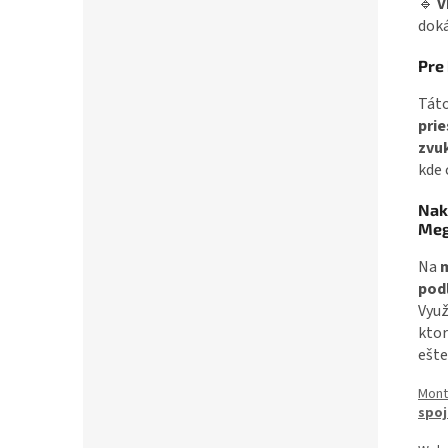
🔹
V
doká
Pre
Táto
prie
zvuk
kde 
Nak
Meg
Na
pod
Využ
ktor
ešte
Mont
spo