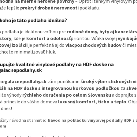
hodná na mierne nerovné povrchy
– Oproti tenkým vinylovým 
že lepšie
prekryť drobné nerovnosti
podkladu.
 koho je táto podlaha ideálna?
 podlaha je ideálnou voľbou pre
rodinné domy, byty aj kancelár
story
, kde je
komfort a odolnosť
prioritou. Vďaka svojej
vynikajú
ovej izolácii
je perfektná aj do
viacposchodových budov
či mies
chcete minimalizovať hluk.
upujte kvalitné vinylové podlahy na HDF doske na
alacnepodlahy.sk
megalacnepodlahy.sk
vám ponúkame
široký výber clickových v
láh na HDF doske s integrovanou korkovou podložkou
za
skve
ite výhody
rýchleho doručenia po celom Slovensku
a doprajte s
á prinesie do vášho domova
luxusný komfort, ticho a teplo
. Obj
 dnes!
ážny návod na stiahnutie:
Návod na pokládku vinylovej podlahy HDF s 
jom