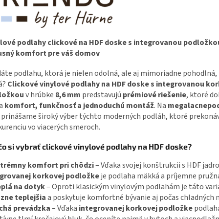
ylové podlahy clickové na HDF doske s integrovanou podložko
usný komfort pre váš domov
áte podlahu, ktorá je nielen odolná, ale aj mimoriadne pohodlná, 
á?
Clickové vinylové podlahy na HDF doske s integrovanou ko
ložkou
v hrúbke
8,6 mm
predstavujú
prémiové riešenie
, ktoré d
ja
komfort, funkčnosť a jednoduchú montáž
. Na
megalacnepod
prinášame široký výber týchto moderných podláh, ktoré prekoná
urenciu vo viacerých smeroch.
čo si vybrať clickové vinylové podlahy na HDF doske?
trémny komfort pri chôdzi
– Vďaka svojej konštrukcii s HDF jadr
egrovanej korkovej podložke
je podlaha mäkká a príjemne pružn
plá na dotyk
– Oproti klasickým vinylovým podlahám je táto var
zne teplejšia
a poskytuje komfortné bývanie aj počas chladných 
chá prevádzka
– Vďaka
integrovanej korkovej podložke
podlah