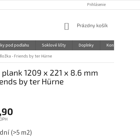
Prihlásenie
NÁKUPNÝ
Prázdny košík
KOŠÍK
ky pod podlahu
Soklové lišty
Doplnky
Kontakty
ložka - Friends by ter Hürne
 plank 1209 x 221 x 8.6 mm
ends by ter Hürne
,90
 DPH
ová
 dní
(>5 m2)