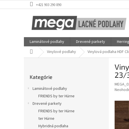
Prejsť
+421 903 290 890
na
obsah
Laminátové podlahy
Drevené parkety
Herrin
Domov
Vinylové podlahy
Vinylová podlaha HDF Cl
B
Viny
o
Preskočiť
č
23/3
Kategórie
kategórie
n
MEGA_0
ý
Laminátové podlahy
Priemer
Neohod
p
hodnote
FRIENDS by ter Hürne
a
produkt
Drevené parkety
n
je
e
FRIENDS by ter Hürne
0,0
z
l
ter Hürne
5
Hybridná podlaha
hviezdič