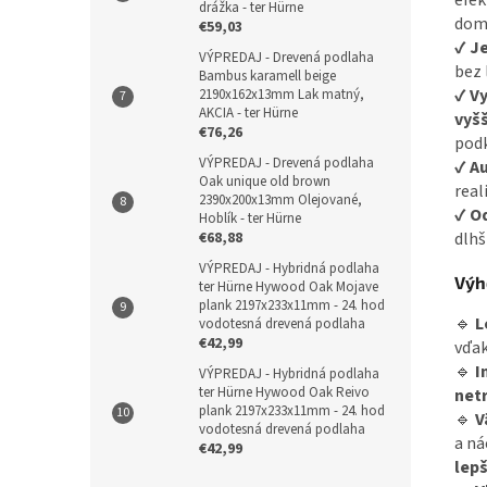
efek
drážka - ter Hürne
dom
€59,03
✔
Je
VÝPREDAJ - Drevená podlaha
bez 
Bambus karamell beige
✔
Vy
2190x162x13mm Lak matný,
AKCIA - ter Hürne
vyšš
€76,26
podk
VÝPREDAJ - Drevená podlaha
✔
Au
Oak unique old brown
real
2390x200x13mm Olejované,
✔
Od
Hoblík - ter Hürne
€68,88
dlhš
VÝPREDAJ - Hybridná podlaha
Výh
ter Hürne Hywood Oak Mojave
plank 2197x233x11mm - 24. hod
🔹
L
vodotesná drevená podlaha
€42,99
vďak
🔹
I
VÝPREDAJ - Hybridná podlaha
ter Hürne Hywood Oak Reivo
net
plank 2197x233x11mm - 24. hod
🔹
V
vodotesná drevená podlaha
a ná
€42,99
lepš