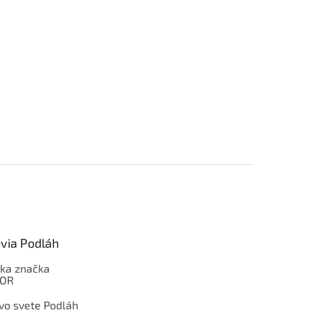
via Podláh
ka značka
OOR
 vo svete Podláh