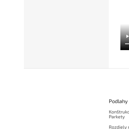
Z
á
p
ä
t
Podlahy
i
e
Konštrukc
Parkety
Rozdiely