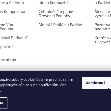
one a Chevron
alebo Kompozit?
a Parkiet
 vs Kompozitná
Celoplošné lepenie
Šírka so
Drevenej Podlahy
výrobcu 
íme Vám
Montáž Podláh a Parkiet
Pozor na
 Podlahu
podláh z 
Sójovú Podlahu?
Ktorého 
si vybrať
mpozitná
one alebo
oužíva súbory cookie. Ďalším prechádzaním
Odmietnuť
yjadrujete súhlas s ich používaním. Viac
NÉ PODMIENKY
PODMIENKY OCHRANY OSOBNÝCH ÚDAJOV
POŠLITE N
u
.
ie
hradené.