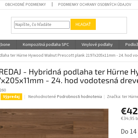
OBCHODNÉ PODMIENKY
PODMIENKY OCHRANY OSOBNÝCH ÚDAJOV
HĽADAŤ
gbone
Kompozitná podlaha SPC
Vinylové podlahy
Podlož
dlaha ter Hürne Hywood Walnut Prescott plank 2197x205x11mm - 24. hod v
REDAJ - Hybridná podlaha ter Hürne H
7x205x11mm - 24. hod vodotesná drev
260
Priemerné
Neohodnotené
Podrobnosti hodnotenia
Značka:
ter Hürn
Výpredaj
hodnotenie
produktu
€42
je
€34,95 
0,0
z
Jednotk
Do 14
5
cena:
hviezdičiek.