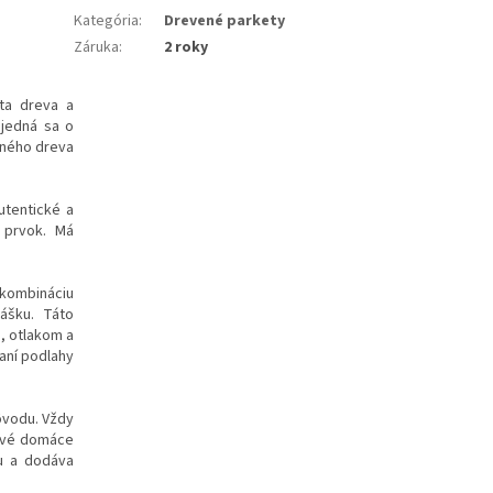
Kategória
:
Drevené parkety
Záruka
:
2 roky
eta dreva a
ejedná sa o
dného dreva
utentické a
ý prvok. Má
 kombináciu
rášku. Táto
, otlakom a
aní podlahy
ôvodu. Vždy
ravé domáce
iu a dodáva