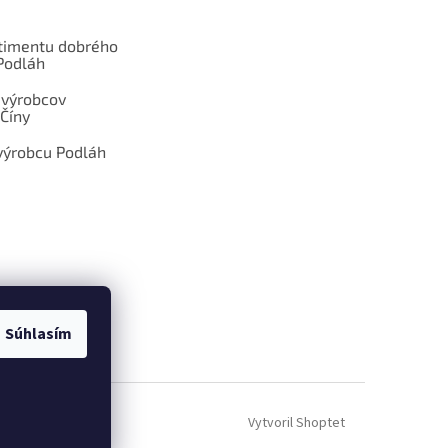
rtimentu dobrého
Podláh
 výrobcov
Číny
výrobcu Podláh
Súhlasím
ÁM DOPYT
Vytvoril Shoptet