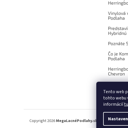
Herringb
Vinylová
Podlaha
Predstav
Hybridnú
Poznáte 
Čo je Ko
Podlaha
Herringb
Chevron
Tento web p
tohto webu v
OBCHOD
informácií
t
Nastaven
Copyright 2026
MegaLacnéPodlahy.sk
. Všetky práva vy