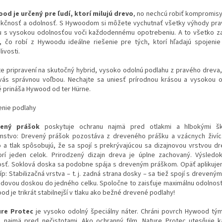
od je určený pre ľudí, ktorí milujú drevo
, no nechcú robiť kompromisy,
nkčnosť a odolnosť. S Hywoodom si môžete vychutnať všetky výhody pr
u s vysokou odolnosťou voči každodennému opotrebeniu. A to všetko za
, čo robí z Hywoodu ideálne riešenie pre tých, ktorí hľadajú spojenie
livosti.
te pripravení na skutočný hybrid, vysoko odolnú podlahu z pravého dreva
vás správnou voľbou. Nechajte sa uniesť prírodnou krásou a vysokou 
é prináša Hywood od ter Hürne.
enie podlahy
vený prášok
poskytuje ochranu najmä pred otlakmi a hlbokými šk
mstvo: Drevený prášok pozostáva z dreveného prášku a vzácnych živí
o a tlak spôsobujú, že sa spojí s prekrývajúcou sa dizajnovou vrstvou dr
orí jeden celok. Prirodzený dizajn dreva je úplne zachovaný. Výsledo
osť. Soklová doska sa podobne spája s dreveným práškom. Opäť aplikuj
íp: Stabilizačná vrstva – t. j. zadná strana dosky – sa tiež spojí s dreven
adovou doskou do jedného celku. Spoločne to zaisťuje maximálnu odolnosť a
d je trikrát stabilnejší v tlaku ako bežné drevené podlahy!
re Protec
je vysoko odolný špeciálny náter. Chráni povrch Hywood tým
, najmä pred nečistotami. Ako ochranný film, Nature Protec utesňuje 