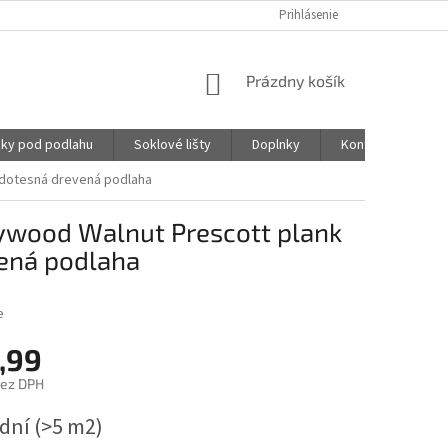
Prihlásenie
NÁKUPNÝ
Prázdny košík
KOŠÍK
ky pod podlahu
Soklové lišty
Doplnky
Kontakty
odotesná drevená podlaha
ywood Walnut Prescott plank
ená podlaha
e
,99
bez DPH
ová
 dní
(>5 m2)