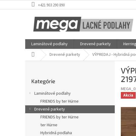
Prejsť
+421 903 290 890
na
obsah
Laminátové podlahy
Drevené parkety
Herrin
Domov
Drevené parkety
VÝPREDAJ - Hybridná po
B
VÝP
o
Preskočiť
č
219
Kategórie
kategórie
n
MEGA_0
ý
Laminátové podlahy
Akcia
p
FRIENDS by ter Hürne
a
Drevené parkety
n
e
FRIENDS by ter Hürne
l
ter Hürne
Hybridná podlaha