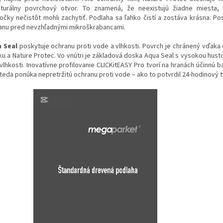
kturálny povrchový otvor. To znamená, že neexistujú žiadne miesta,
točky nečistôt mohli zachytiť. Podlaha sa ľahko čistí a zostáva krásna. Po
anu pred nevzhľadnými mikroškrabancami.
 Seal
poskytuje ochranu proti vode a vlhkosti. Povrch je chránený vďak
ku a Nature Protec. Vo vnútri je základová doska Aqua Seal s vysokou hust
vlhkosti. Inovatívne profilovanie CLICKitEASY Pro tvorí na hranách účinnú b
 teda ponúka nepretržitú ochranu proti vode – ako to potvrdil 24-hodinový 