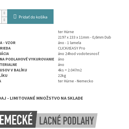
Pridať do košíka
ter Hürne
2197 x 233 x 11mm - 0,6mm Dub
A - VZOR
áno - 1 lamela
TRIEDA
CLICKitEASY Pro
ÁCIA
áno 24hod vodotesnosť
NA PODLAHOVÉ VYKUROVANIE
áno
TERIALNE
áno
USOV V BALÍKU
4ks =
2.047
m2
LÍKU
22kg
A
ter Hürne - Nemecko
AJ - LIMITOVANÉ MNOŽSTVO NA SKLADE