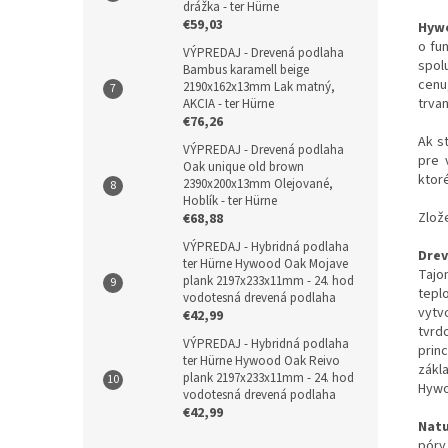
drážka - ter Hürne
€59,03
Hywo
o fu
VÝPREDAJ - Drevená podlaha
spol
Bambus karamell beige
cenu
2190x162x13mm Lak matný,
trvan
AKCIA - ter Hürne
€76,26
Ak s
VÝPREDAJ - Drevená podlaha
pre 
Oak unique old brown
ktor
2390x200x13mm Olejované,
Hoblík - ter Hürne
Zlož
€68,88
VÝPREDAJ - Hybridná podlaha
Dre
ter Hürne Hywood Oak Mojave
Tajo
plank 2197x233x11mm - 24. hod
tepl
vodotesná drevená podlaha
vytv
€42,99
tvrd
VÝPREDAJ - Hybridná podlaha
princ
ter Hürne Hywood Oak Reivo
zákl
plank 2197x233x11mm - 24. hod
Hywoo
vodotesná drevená podlaha
€42,99
Natu
póry