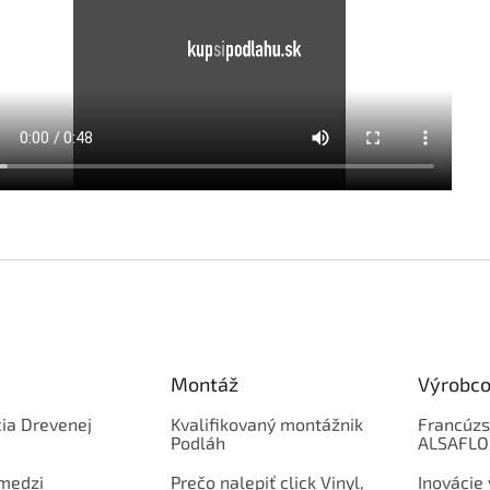
Montáž
Výrobco
ia Drevenej
Kvalifikovaný montážnik
Francúzs
Podláh
ALSAFL
 medzi
Prečo nalepiť click Vinyl,
Inovácie