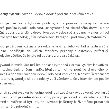
očný hybrid
: Hywood - Vysoko odolná podlaha z pravého dreva
od je výnimočná hybridná podlaha, ktorá prináša to najlepšie zo sv
veň ponúka vysokú odolnosť. Je vyrobená zo skutočného dreva, ale n
ičnú podlahu z tvrdého dreva. Hywood v sebe spája jedinečný zmes príro
kročilých technológií, čím vytvára novú kategóriu podlahových materiálov.
od je zároveň vzácny a prirodzene krásny. Jeho vzhľad a textúra sú a
elné, prinášajúc do vašich interiérov prírodný a esteticky príťažliv
oducho všetko, čo by ste od podlahy z dreva očakávali.
Hywood je oveľa viac než len podlaha vyrobená z dreva. Využíva inovatívnu
h technológií, pričom najdôležitejšou z nich je použitie dreveného p
nológia dodáva Hywoodu vysokú odolnosť voči vode, hlbokým škrabancom
stotám. Hywood je skrátka odolný voči všetkému, čo v intenzívnom použív
 vzniknúť.
apriek svojej vysokorýchlostnej odolnosti zostáva Hywood verný svojmu p
o
produkt z pravého dreva,
ktorý poskytuje prírodné, udržateľné a zd
tredie. Môžete si byť istí, že Hywood je šetrný k životnému prostred
u interiéru prírodný šmrnc.