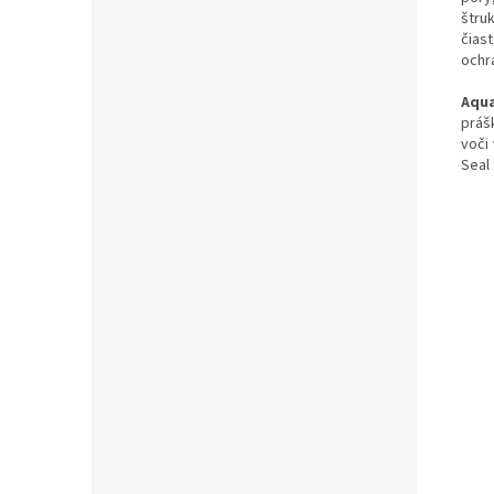
štru
čias
ochr
Aqua
práš
voči 
Seal