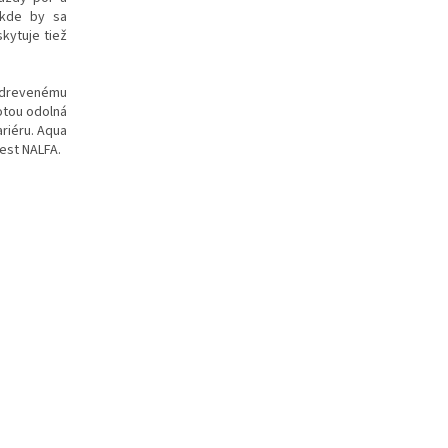
 kde by sa
skytuje tiež
a drevenému
otou odolná
ariéru. Aqua
test NALFA.