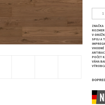
ZNAČKA
ROZMER
V-DRÁŽK
SPOJ A 
IMPREGN
VHODNÉ 
ANTIBAC
POČET K
VÁHA BA
VÝROBC
DOPRED