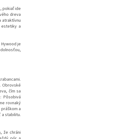
 pokiaľ ide
avého dreva
 atraktívnu
 estetiky a
, Hywood je
odolnosťou,
rabancami.
c. Obrovské
eva, čím sa
k: Pôsobivá
eme rovnaký
ým práškom a
 stabilitu.
, že chráni
každý pór a