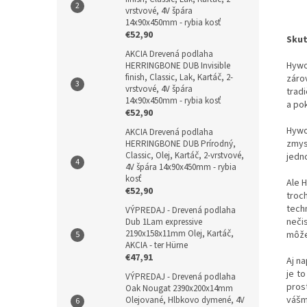
vrstvové, 4V špára
14x90x450mm - rybia kosť
€52,90
Skut
AKCIA Drevená podlaha
Hywo
HERRINGBONE DUB Invisible
finish, Classic, Lak, Kartáč, 2-
záro
vrstvové, 4V špára
trad
14x90x450mm - rybia kosť
a po
€52,90
Hywo
AKCIA Drevená podlaha
zmys
HERRINGBONE DUB Prírodný,
Classic, Olej, Kartáč, 2-vrstvové,
jedn
4V špára 14x90x450mm - rybia
kosť
Ale 
€52,90
troc
tech
VÝPREDAJ - Drevená podlaha
neči
Dub 1Lam expressive
2190x158x11mm Olej, Kartáč,
môže
AKCIA - ter Hürne
€47,91
Aj n
je t
VÝPREDAJ - Drevená podlaha
pros
Oak Nougat 2390x200x14mm
vášm
Olejované, Hlbkovo dymené, 4V