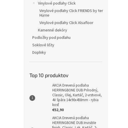
Vinylové podlahy Click
Vinylové podlahy Click FRIENDS by ter
Hürne
Vinylové podlahy Click Alsafloor
Kamenné dekóry
Podložky pod podlahu
Soklové lišty
Doplnky
Top 10 produktov
AKCIA Drevená podlaha
HERRINGBONE DUB Prírodný,
Classic, Olej, Kartáč, 2-vrstvové,
4V špára 14x90x450mm - rybia
kosť
€52,90
AKCIA Drevená podlaha
HERRINGBONE DUB Invisible
finish, Classic, Lak, Kartáč, 2-