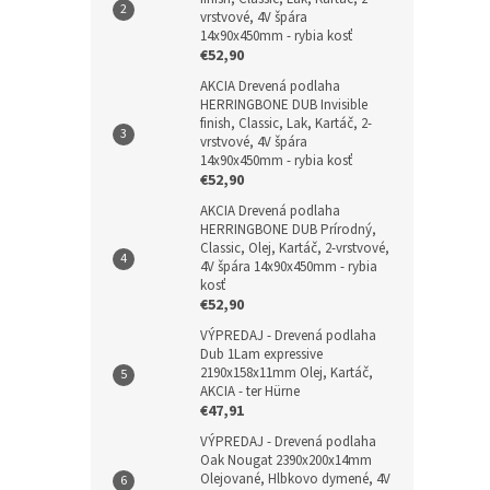
vrstvové, 4V špára
14x90x450mm - rybia kosť
€52,90
AKCIA Drevená podlaha
HERRINGBONE DUB Invisible
finish, Classic, Lak, Kartáč, 2-
vrstvové, 4V špára
14x90x450mm - rybia kosť
€52,90
AKCIA Drevená podlaha
HERRINGBONE DUB Prírodný,
Classic, Olej, Kartáč, 2-vrstvové,
4V špára 14x90x450mm - rybia
kosť
€52,90
VÝPREDAJ - Drevená podlaha
Dub 1Lam expressive
2190x158x11mm Olej, Kartáč,
AKCIA - ter Hürne
€47,91
VÝPREDAJ - Drevená podlaha
Oak Nougat 2390x200x14mm
Olejované, Hlbkovo dymené, 4V