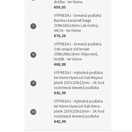
drážka - ter Hürne
€59,03
VÝPREDAJ - Drevená podlaha
Bambus karamell beige
2190x162x13mm Lak matný,
AKCIA - ter Hürne
€76,26
VÝPREDAJ - Drevená podlaha
Oak unique old brown
2390x200x13mm Olejované,
Hoblík - ter Hürne
€68,88
VÝPREDAJ - Hybridná podlaha
ter Hürne Hywood Oak Mojave
plank 2197x233x11mm - 24. hod
vodotesná drevená podlaha
€42,99
VÝPREDAJ - Hybridná podlaha
ter Hürne Hywood Oak Reivo
plank 2197x233x11mm - 24. hod
vodotesná drevená podlaha
€42,99