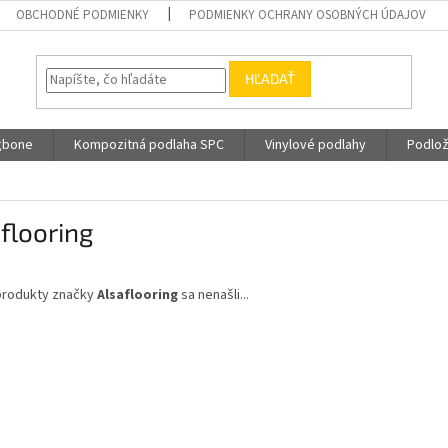
OBCHODNÉ PODMIENKY
PODMIENKY OCHRANY OSOBNÝCH ÚDAJOV
HĽADAŤ
gbone
Kompozitná podlaha SPC
Vinylové podlahy
Podlož
flooring
produkty značky
Alsaflooring
sa nenašli...