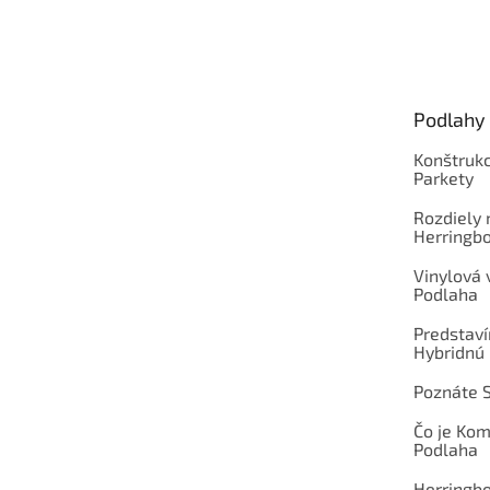
Z
á
p
ä
t
Podlahy
i
e
Konštrukc
Parkety
Rozdiely
Herringb
Vinylová
Podlaha
Predstav
Hybridnú
Poznáte 
Čo je Ko
Podlaha
Herringb