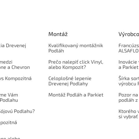
Montáž
Výrobco
ia Drevenej
Kvalifikovaný montážnik
Francúzs
Podláh
ALSAFL
 medzi
Prečo nalepiť click Vinyl,
Inovácie
one a Chevron
alebo Kompozit?
a Parkiet
 vs Kompozitná
Celoplošné lepenie
Šírka so
Drevenej Podlahy
výrobcu 
íme Vám
Montáž Podláh a Parkiet
Pozor na
 Podlahu
podláh z 
Sójovú Podlahu?
Ktorého 
si vybrať
mpozitná
one alebo