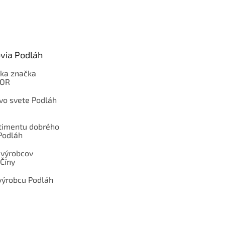
via Podláh
ka značka
OOR
 vo svete Podláh
rtimentu dobrého
Podláh
 výrobcov
Číny
výrobcu Podláh