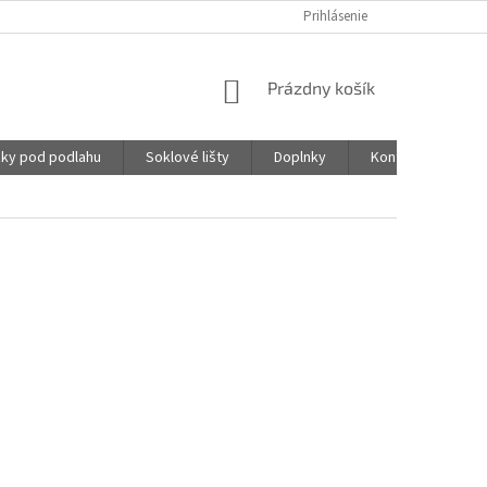
Prihlásenie
NÁKUPNÝ
Prázdny košík
KOŠÍK
ky pod podlahu
Soklové lišty
Doplnky
Kontakty