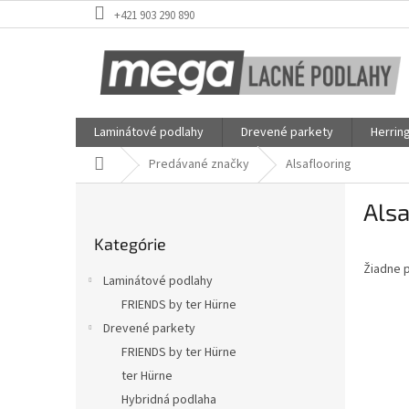
Prejsť
+421 903 290 890
na
obsah
Laminátové podlahy
Drevené parkety
Herrin
Domov
Predávané značky
Alsaflooring
B
Alsa
o
Preskočiť
č
Kategórie
kategórie
n
Žiadne 
ý
Laminátové podlahy
p
FRIENDS by ter Hürne
a
Drevené parkety
n
e
FRIENDS by ter Hürne
l
ter Hürne
Hybridná podlaha