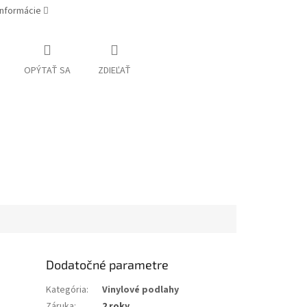
informácie
OPÝTAŤ SA
ZDIEĽAŤ
Dodatočné parametre
Kategória
:
Vinylové podlahy
Záruka
:
2 roky