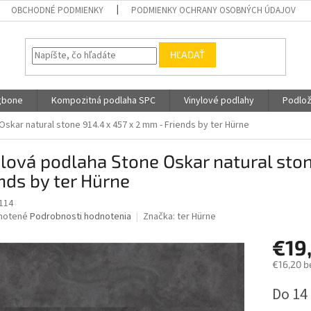
OBCHODNÉ PODMIENKY
PODMIENKY OCHRANY OSOBNÝCH ÚDAJOV
HĽADAŤ
gbone
Kompozitná podlaha SPC
Vinylové podlahy
Podlož
skar natural stone 914.4 x 457 x 2 mm - Friends by ter Hürne
lová podlaha Stone Oskar natural ston
nds by ter Hürne
114
né
notené
Podrobnosti hodnotenia
Značka:
ter Hürne
nie
€19
u
€16,20 b
Jednotk
Do 14
cena:
iek.