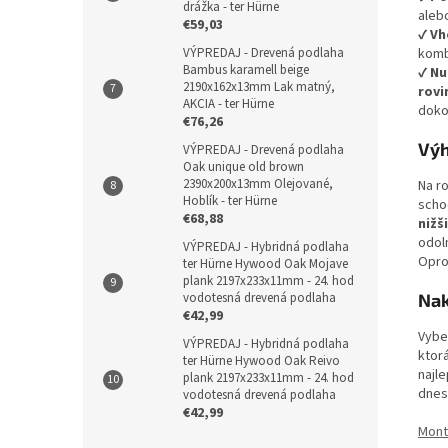
drážka - ter Hürne
aleb
€59,03
✔
Vh
VÝPREDAJ - Drevená podlaha
komb
Bambus karamell beige
✔
Nu
2190x162x13mm Lak matný,
rovi
AKCIA - ter Hürne
doko
€76,26
Vý
VÝPREDAJ - Drevená podlaha
Oak unique old brown
2390x200x13mm Olejované,
Na r
Hoblík - ter Hürne
scho
€68,88
nižš
odoln
VÝPREDAJ - Hybridná podlaha
Opro
ter Hürne Hywood Oak Mojave
plank 2197x233x11mm - 24. hod
vodotesná drevená podlaha
Nak
€42,99
Vybe
VÝPREDAJ - Hybridná podlaha
ktorá
ter Hürne Hywood Oak Reivo
najl
plank 2197x233x11mm - 24. hod
dnes
vodotesná drevená podlaha
€42,99
Mont