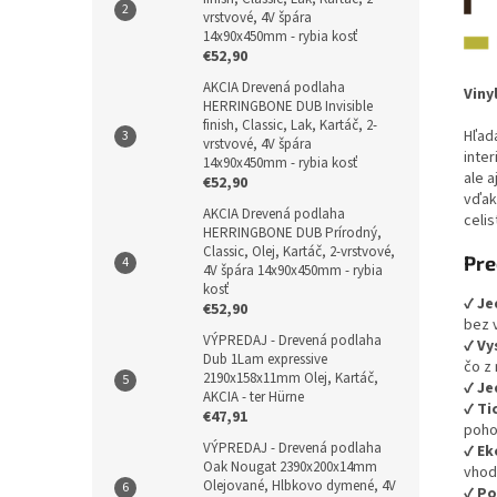
vrstvové, 4V špára
14x90x450mm - rybia kosť
€52,90
AKCIA Drevená podlaha
Viny
HERRINGBONE DUB Invisible
finish, Classic, Lak, Kartáč, 2-
Hľad
vrstvové, 4V špára
inte
14x90x450mm - rybia kosť
ale a
€52,90
vďak
AKCIA Drevená podlaha
celis
HERRINGBONE DUB Prírodný,
Classic, Olej, Kartáč, 2-vrstvové,
Pre
4V špára 14x90x450mm - rybia
kosť
✔
Je
€52,90
bez v
VÝPREDAJ - Drevená podlaha
✔
Vy
Dub 1Lam expressive
čo z 
2190x158x11mm Olej, Kartáč,
✔
Je
AKCIA - ter Hürne
✔
Ti
€47,91
poho
VÝPREDAJ - Drevená podlaha
✔
Ek
Oak Nougat 2390x200x14mm
vhod
Olejované, Hlbkovo dymené, 4V
✔
Po