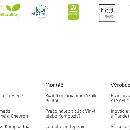
Montáž
Výrobco
ia Drevenej
Kvalifikovaný montážnik
Francúzs
Podláh
ALSAFL
 medzi
Prečo nalepiť click Vinyl,
Inovácie
one a Chevron
alebo Kompozit?
a Parkiet
 vs Kompozitná
Celoplošné lepenie
Šírka so