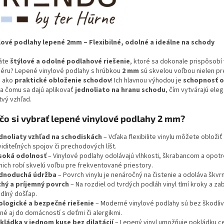
lové podlahy lepené 2mm – Flexibilné, odolné a ideálne na schody
áte
štýlové a odolné podlahové riešenie
, ktoré sa dokonale prispôsob
riéru? Lepené vinylové podlahy s hrúbkou
2 mm
sú skvelou voľbou nielen pr
j ako
praktické obloženie schodov
! Ich hlavnou výhodou je
schopnosť o
a čomu sa dajú aplikovať
jednoliato na hranu schodu
, čím vytvárajú ele
tvý vzhľad.
čo si vybrať lepené vinylové podlahy 2 mm?
dnoliaty vzhľad na schodiskách
– Vďaka flexibilite vinylu môžete obloži
iditeľných spojov či prechodových líšt.
soká odolnosť
– Vinylové podlahy odolávajú vlhkosti, škrabancom a opot
nich robí skvelú voľbu pre frekventované priestory.
dnoduchá údržba
– Povrch vinylu je nenáročný na čistenie a odoláva škvr
chý a príjemný povrch
– Na rozdiel od tvrdých podláh vinyl tlmí kroky a z
dlný došľap.
ologické a bezpečné riešenie
– Moderné vinylové podlahy sú bez škodliv
né aj do domácností s deťmi či alergikmi.
kládka v jednom kuse bez dilatácií
– Lepený vinyl umožňuje pokládku 