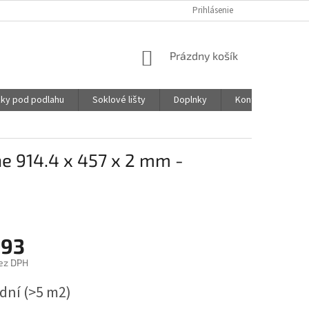
Prihlásenie
NÁKUPNÝ
Prázdny košík
KOŠÍK
ky pod podlahu
Soklové lišty
Doplnky
Kontakty
e 914.4 x 457 x 2 mm -
,93
ez DPH
ová
 dní
(>5 m2)