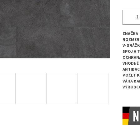
ZNAČKA
ROZMER
V-DRÁŽK
SPOJ A 
OCHRANA
VHODNÉ 
ANTIBAC
POČET K
VÁHA BA
VÝROBC