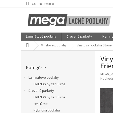
Prejsť
+421 903 290 890
na
obsah
Laminátové podlahy
Drevené parkety
Herrin
Domov
Vinylové podlahy
Vinylová podlaha Stone O
B
Viny
o
Preskočiť
č
Frie
Kategórie
kategórie
n
MEGA_0
ý
Laminátové podlahy
Priemer
Neohod
p
hodnote
FRIENDS by ter Hürne
a
produkt
Drevené parkety
n
je
e
FRIENDS by ter Hürne
0,0
z
l
ter Hürne
5
Hybridná podlaha
hviezdič