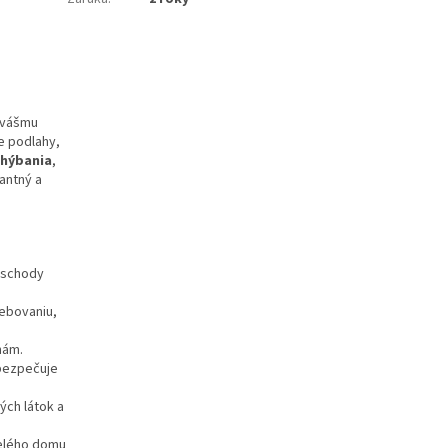
í vášmu
e podlahy,
hýbania
,
gantný a
ť schody
rebovaniu,
nám.
abezpečuje
ých látok a
celého domu