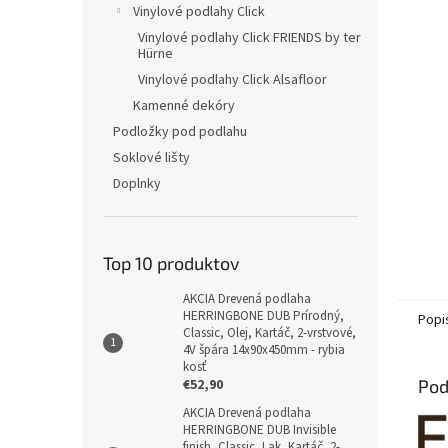
Vinylové podlahy Click
Vinylové podlahy Click FRIENDS by ter
Hürne
Vinylové podlahy Click Alsafloor
Kamenné dekóry
Podložky pod podlahu
Soklové lišty
Doplnky
Top 10 produktov
AKCIA Drevená podlaha
HERRINGBONE DUB Prírodný,
Popi
Classic, Olej, Kartáč, 2-vrstvové,
4V špára 14x90x450mm - rybia
kosť
€52,90
Pod
AKCIA Drevená podlaha
HERRINGBONE DUB Invisible
finish, Classic, Lak, Kartáč, 2-