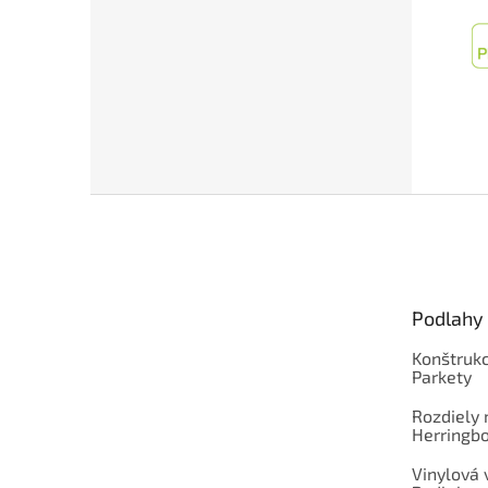
Z
á
p
ä
t
Podlahy
i
e
Konštrukc
Parkety
Rozdiely
Herringb
Vinylová