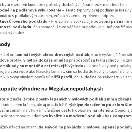
o bytu v jednom kuse, bez potreby dilatačných špár medzi miestnosťami.
odné na podlahové vykurovanie
– Tento typ vinylovej podlahy je ideálny
ináciu s podlahovým kúrením, vďaka nízkemu tepelnému odporu.
tnosť rovného podkladu
– Pre správnu aplikáciu je potrebná
prísna no
nnosti podkladu
, čo znamená, že vo väčšine prípadov je nutné použiť nive
nalý výsledok.
hody
ozdiel od
laminátových alebo drevených podláh
, ktoré vyžadujú špeciál
dové profily,
vinyl sa dokáže ohnúť
a prispôsobiť sa tvaru schodu. To z
ie náklady na montáž a estetickejší výsledok
. Lepené vinylové podlahy
ejšie voči vode ako klasický laminát, čím sa hodia do kuchýň, kúpeľní či ch
ti klikovým vinylom ponúkajú
nižší profil
, čo je ideálne pri rekonštrukciách
upujte výhodne na Megalacnepodlahy.sk
rte si z našej širokej ponuky
lepených vinylových podláh 2 mm
a získajte
 bude nielen krásna, ale aj praktická! S
rýchlym doručením po celom Slo
epšími cenami na trhu vám uľahčíme cestu k dokonalému interiéru. Objednajt
 a doprajte svojmu domovu
kvalitnú a modernú podlahu bez komprom
ážny návod na stiahnutie:
Návod na pokládku vinylovej lepenej podlah