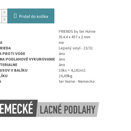
Pridať do košíka
FRIENDS by ter Hürne
914.4 x 457 x 2 mm
A
nie
TRIEDA
Lepený vinyl - 23/31
 PROTI VODE
áno
NA PODLAHOVÉ VYKUROVANIE
áno
TERIALNE
áno
USOV V BALÍKU
10ks = 4,181m2
LÍKU
16,69kg
A
ter Hürne - Nemecko