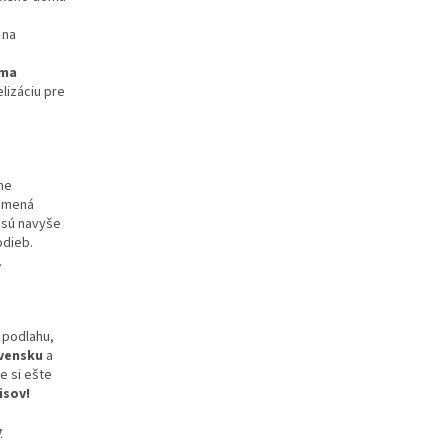
 na
rma
lizáciu pre
ne
namená
 sú navyše
odieb.
.
 podlahu,
vensku
a
e si ešte
isov!
y