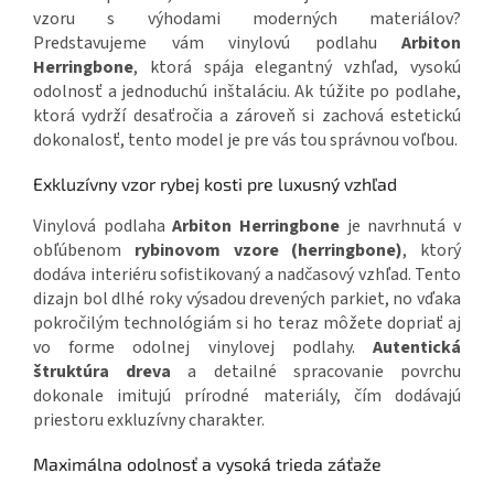
vzoru s výhodami moderných materiálov?
Predstavujeme vám vinylovú podlahu
Arbiton
Herringbone
, ktorá spája elegantný vzhľad, vysokú
odolnosť a jednoduchú inštaláciu. Ak túžite po podlahe,
ktorá vydrží desaťročia a zároveň si zachová estetickú
dokonalosť, tento model je pre vás tou správnou voľbou.
Exkluzívny vzor rybej kosti pre luxusný vzhľad
Vinylová podlaha
Arbiton Herringbone
je navrhnutá v
obľúbenom
rybinovom vzore (herringbone)
, ktorý
dodáva interiéru sofistikovaný a nadčasový vzhľad. Tento
dizajn bol dlhé roky výsadou drevených parkiet, no vďaka
pokročilým technológiám si ho teraz môžete dopriať aj
vo forme odolnej vinylovej podlahy.
Autentická
štruktúra dreva
a detailné spracovanie povrchu
dokonale imitujú prírodné materiály, čím dodávajú
priestoru exkluzívny charakter.
Maximálna odolnosť a vysoká trieda záťaže