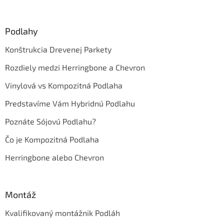
á
p
ä
Podlahy
t
Konštrukcia Drevenej Parkety
i
e
Rozdiely medzi Herringbone a Chevron
Vinylová vs Kompozitná Podlaha
Predstavíme Vám Hybridnú Podlahu
Poznáte Sójovú Podlahu?
Čo je Kompozitná Podlaha
Herringbone alebo Chevron
Montáž
Kvalifikovaný montážnik Podláh