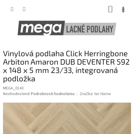
Prejsť
NÁKUP
na
obsah
KOŠÍK
Vinylová podlaha Click Herringbone
Arbiton Amaron DUB DEVENTER 592
x 148 x 5 mm 23/33, integrovaná
podložka
MEGA_0143
Priemerné
Neohodnotené
Podrobnosti hodnotenia
Značka:
ter Hürne
hodnotenie
produktu
je
0,0
z
5
hviezdičiek.