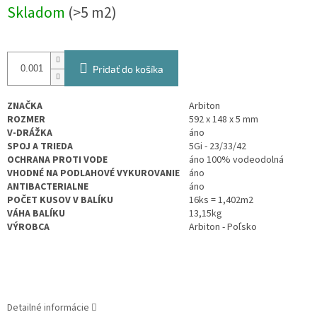
Jednotková
Skladom
(>5 m2)
cena:
Pridať do košíka
ZNAČKA
Arbiton
ROZMER
592 x 148
x 5 mm
V-DRÁŽKA
áno
SPOJ A TRIEDA
5Gi - 23/33/42
OCHRANA PROTI VODE
áno 100% vodeodolná
VHODNÉ NA PODLAHOVÉ VYKUROVANIE
áno
ANTIBACTERIALNE
áno
POČET KUSOV V BALÍKU
16ks =
1,402
m2
VÁHA BALÍKU
13,15kg
VÝROBCA
Arbiton - Poľsko
Detailné informácie