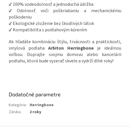
✔ 100% vodeodolnosť a jednoduchá údržba
✔ Odolnosť voči poškriabaniu a mechanickému
poškodeniu
✔ Ekologické zloženie bez škodlivých látok
✔ Kompatibilita s podlahovým kúrením
Ak hľadáte kombináciu štýlu, trvácnosti a praktickosti,
vinylová podlaha
Arbiton Herringbone
je ideálnou
voľbou. Doprajte svojmu domovu alebo kancelárii
podlahu, ktorá bude vyzerať skvele a vydrží dlhé roky!
Dodatočné parametre
Kategória
:
Herringbone
Záruka
:
2 roky
Z