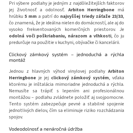
Pri výbere podlahy je jedným z najdôležitejších faktorov
jej životnosť a odolnosť.
Arbiton Herringbone
má
hrúbku
5 mm
a patrí do
najvyššej triedy záťaže 23/33
,
čo znamená, že je ideálna nielen do domácností, ale aj do
vysoko frekventovaných komerčných priestorov. Je
odolná voči poškriabaniu, nárazom a vlhkosti
, čo ju
predurčuje na použitie v kuchyni, obývačke či kancelárii.
Clickový zámkový systém – jednoduchá a rýchla
montáž
Jednou z hlavných výhod vinylovej podlahy
Arbiton
Herringbone
je jej
clickový zámkový systém
, vďaka
ktorému je inštalácia mimoriadne jednoduchá a rýchla.
Nemusíte sa trápiť s lepením ani profesionálnou
montážou – podlahu zvládnete položiť aj svojpomocne.
Tento systém zabezpečuje pevné a stabilné spojenie
jednotlivých dielov, čím sa eliminuje riziko rozchádzania
spojov.
Vodeodolnosť a nenáročná údržba