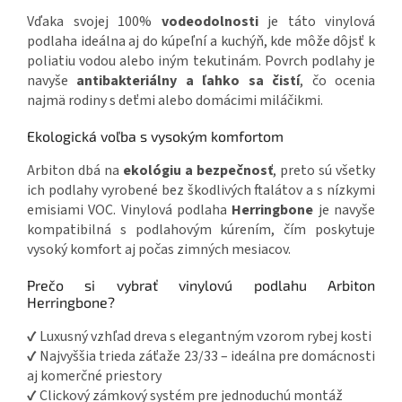
Vďaka svojej 100%
vodeodolnosti
je táto vinylová
podlaha ideálna aj do kúpeľní a kuchýň, kde môže dôjsť k
poliatiu vodou alebo iným tekutinám. Povrch podlahy je
navyše
antibakteriálny a ľahko sa čistí
, čo ocenia
najmä rodiny s deťmi alebo domácimi miláčikmi.
Ekologická voľba s vysokým komfortom
Arbiton dbá na
ekológiu a bezpečnosť
, preto sú všetky
ich podlahy vyrobené bez škodlivých ftalátov a s nízkymi
emisiami VOC. Vinylová podlaha
Herringbone
je navyše
kompatibilná s podlahovým kúrením, čím poskytuje
vysoký komfort aj počas zimných mesiacov.
Prečo si vybrať vinylovú podlahu Arbiton
Herringbone?
✔ Luxusný vzhľad dreva s elegantným vzorom rybej kosti
✔ Najvyššia trieda záťaže 23/33 – ideálna pre domácnosti
aj komerčné priestory
✔ Clickový zámkový systém pre jednoduchú montáž