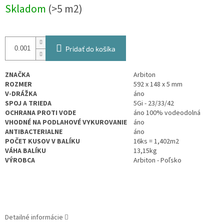
Jednotková
Skladom
(>5 m2)
cena:
Pridať do košíka
ZNAČKA
Arbiton
ROZMER
592 x 148
x 5 mm
V-DRÁŽKA
áno
SPOJ A TRIEDA
5Gi - 23/33/42
OCHRANA PROTI VODE
áno 100% vodeodolná
VHODNÉ NA PODLAHOVÉ VYKUROVANIE
áno
ANTIBACTERIALNE
áno
POČET KUSOV V BALÍKU
16ks =
1,402
m2
VÁHA BALÍKU
13,15kg
VÝROBCA
Arbiton - Poľsko
Detailné informácie