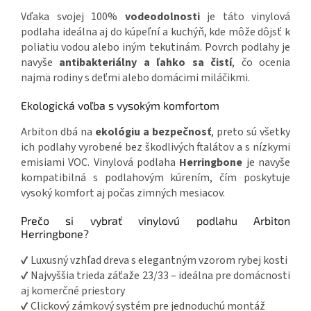
Vďaka svojej 100%
vodeodolnosti
je táto vinylová
podlaha ideálna aj do kúpeľní a kuchýň, kde môže dôjsť k
poliatiu vodou alebo iným tekutinám. Povrch podlahy je
navyše
antibakteriálny a ľahko sa čistí
, čo ocenia
najmä rodiny s deťmi alebo domácimi miláčikmi.
Ekologická voľba s vysokým komfortom
Arbiton dbá na
ekológiu a bezpečnosť
, preto sú všetky
ich podlahy vyrobené bez škodlivých ftalátov a s nízkymi
emisiami VOC. Vinylová podlaha
Herringbone
je navyše
kompatibilná s podlahovým kúrením, čím poskytuje
vysoký komfort aj počas zimných mesiacov.
Prečo si vybrať vinylovú podlahu Arbiton
Herringbone?
✔ Luxusný vzhľad dreva s elegantným vzorom rybej kosti
✔ Najvyššia trieda záťaže 23/33 – ideálna pre domácnosti
aj komerčné priestory
✔ Clickový zámkový systém pre jednoduchú montáž