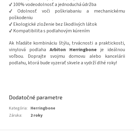
✔ 100% vodeodolnosť a jednoduchá údržba
✔ Odolnosť voči poškriabaniu a mechanickému
poškodeniu
✔ Ekologické zloženie bez škodlivých látok
✔ Kompatibilita s podlahovým kúrením
Ak hľadáte kombináciu štýlu, trvácnosti a praktickosti,
vinylová podlaha
Arbiton Herringbone
je ideálnou
voľbou. Doprajte svojmu domovu alebo kancelárii
podlahu, ktorá bude vyzerať skvele a vydrží dlhé roky!
Dodatočné parametre
Kategória
:
Herringbone
Záruka
:
2 roky
Z