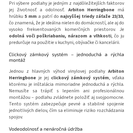
Pri výbere podlahy je jedným z najdôležitejších faktorov
jej životnosť a odolnosť.
Arbiton Herringbone
má
hrúbku
5 mm
a patrí do
najvyššej triedy záťaže 23/33
,
čo znamená, že je ideálna nielen do domácností, ale aj do
vysoko frekventovaných komerčných priestorov. Je
odolná voči poškriabaniu, nárazom a vlhkosti
, čo ju
predurčuje na použitie v kuchyni, obývačke či kancelárii.
Clickový zámkový systém – jednoduchá a rýchla
montáž
Jednou z hlavných výhod vinylovej podlahy
Arbiton
Herringbone
je jej
clickový zámkový systém
, vďaka
ktorému je inštalácia mimoriadne jednoduchá a rýchla.
Nemusíte sa trápiť s lepením ani profesionálnou
montážou – podlahu zvládnete položiť aj svojpomocne.
Tento systém zabezpečuje pevné a stabilné spojenie
jednotlivých dielov, čím sa eliminuje riziko rozchádzania
spojov.
Vodeodolnosť a nenáročná údržba