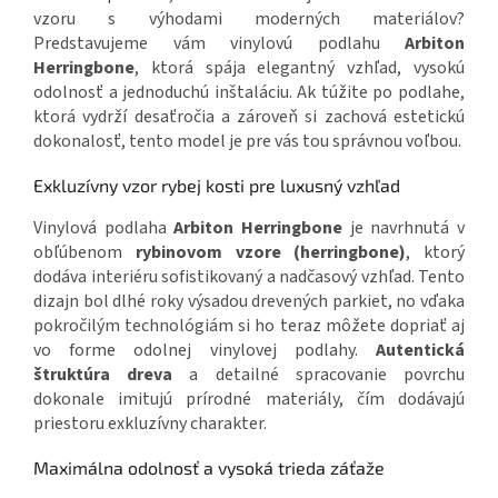
vzoru s výhodami moderných materiálov?
Predstavujeme vám vinylovú podlahu
Arbiton
Herringbone
, ktorá spája elegantný vzhľad, vysokú
odolnosť a jednoduchú inštaláciu. Ak túžite po podlahe,
ktorá vydrží desaťročia a zároveň si zachová estetickú
dokonalosť, tento model je pre vás tou správnou voľbou.
Exkluzívny vzor rybej kosti pre luxusný vzhľad
Vinylová podlaha
Arbiton Herringbone
je navrhnutá v
obľúbenom
rybinovom vzore (herringbone)
, ktorý
dodáva interiéru sofistikovaný a nadčasový vzhľad. Tento
dizajn bol dlhé roky výsadou drevených parkiet, no vďaka
pokročilým technológiám si ho teraz môžete dopriať aj
vo forme odolnej vinylovej podlahy.
Autentická
štruktúra dreva
a detailné spracovanie povrchu
dokonale imitujú prírodné materiály, čím dodávajú
priestoru exkluzívny charakter.
Maximálna odolnosť a vysoká trieda záťaže