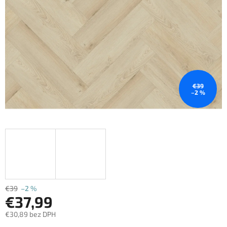
€39
–2 %
€39
–2 %
€37,99
€30,89 bez DPH