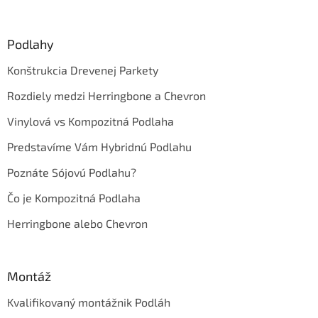
á
p
ä
Podlahy
t
Konštrukcia Drevenej Parkety
i
e
Rozdiely medzi Herringbone a Chevron
Vinylová vs Kompozitná Podlaha
Predstavíme Vám Hybridnú Podlahu
Poznáte Sójovú Podlahu?
Čo je Kompozitná Podlaha
Herringbone alebo Chevron
Montáž
Kvalifikovaný montážnik Podláh