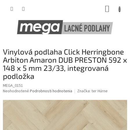
Prejsť
NÁKUP
na
obsah
KOŠÍK
Vinylová podlaha Click Herringbone
Arbiton Amaron DUB PRESTON 592 x
148 x 5 mm 23/33, integrovaná
podložka
MEGA_0151
Priemerné
Neohodnotené
Podrobnosti hodnotenia
Značka:
ter Hürne
hodnotenie
produktu
je
0,0
z
5
hviezdičiek.