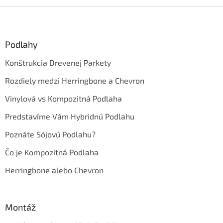
Z
á
p
ä
Podlahy
t
Konštrukcia Drevenej Parkety
i
e
Rozdiely medzi Herringbone a Chevron
Vinylová vs Kompozitná Podlaha
Predstavíme Vám Hybridnú Podlahu
Poznáte Sójovú Podlahu?
Čo je Kompozitná Podlaha
Herringbone alebo Chevron
Montáž