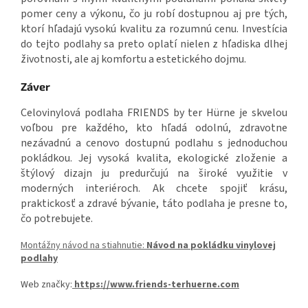
pomer ceny a výkonu, čo ju robí dostupnou aj pre tých,
ktorí hľadajú vysokú kvalitu za rozumnú cenu. Investícia
do tejto podlahy sa preto oplatí nielen z hľadiska dlhej
životnosti, ale aj komfortu a estetického dojmu.
Záver
Celovinylová podlaha FRIENDS by ter Hürne je skvelou
voľbou pre každého, kto hľadá odolnú, zdravotne
nezávadnú a cenovo dostupnú podlahu s jednoduchou
pokládkou. Jej vysoká kvalita, ekologické zloženie a
štýlový dizajn ju predurčujú na široké využitie v
moderných interiéroch. Ak chcete spojiť krásu,
praktickosť a zdravé bývanie, táto podlaha je presne to,
čo potrebujete.
Montážny návod na stiahnutie:
Návod na pokládku vinylovej
podlahy
Web značky:
https://www.friends-terhuerne.com