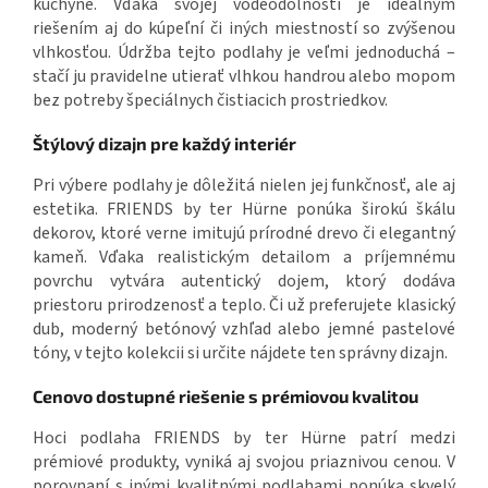
kuchyne. Vďaka svojej vodeodolnosti je ideálnym
riešením aj do kúpeľní či iných miestností so zvýšenou
vlhkosťou. Údržba tejto podlahy je veľmi jednoduchá –
stačí ju pravidelne utierať vlhkou handrou alebo mopom
bez potreby špeciálnych čistiacich prostriedkov.
Štýlový dizajn pre každý interiér
Pri výbere podlahy je dôležitá nielen jej funkčnosť, ale aj
estetika. FRIENDS by ter Hürne ponúka širokú škálu
dekorov, ktoré verne imitujú prírodné drevo či elegantný
kameň. Vďaka realistickým detailom a príjemnému
povrchu vytvára autentický dojem, ktorý dodáva
priestoru prirodzenosť a teplo. Či už preferujete klasický
dub, moderný betónový vzhľad alebo jemné pastelové
tóny, v tejto kolekcii si určite nájdete ten správny dizajn.
Cenovo dostupné riešenie s prémiovou kvalitou
Hoci podlaha FRIENDS by ter Hürne patrí medzi
prémiové produkty, vyniká aj svojou priaznivou cenou. V
porovnaní s inými kvalitnými podlahami ponúka skvelý