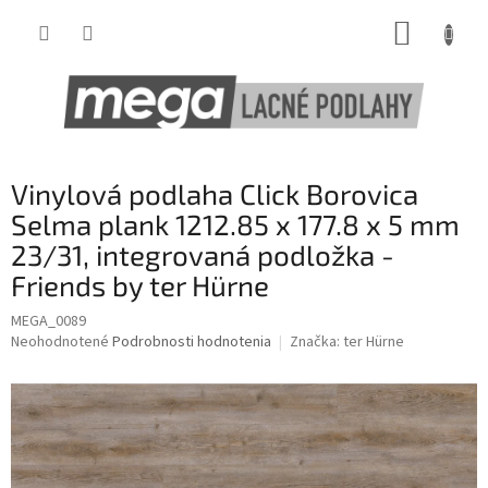
Prejsť
NÁKUP
na
obsah
KOŠÍK
Vinylová podlaha Click Borovica
Selma plank 1212.85 x 177.8 x 5 mm
23/31, integrovaná podložka -
Friends by ter Hürne
MEGA_0089
Priemerné
Neohodnotené
Podrobnosti hodnotenia
Značka:
ter Hürne
hodnotenie
produktu
je
0,0
z
5
hviezdičiek.