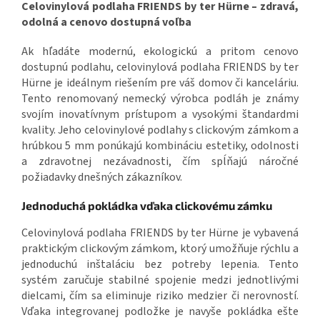
Celovinylová podlaha FRIENDS by ter Hürne – zdravá,
odolná a cenovo dostupná voľba
Ak hľadáte modernú, ekologickú a pritom cenovo
dostupnú podlahu, celovinylová podlaha FRIENDS by ter
Hürne je ideálnym riešením pre váš domov či kanceláriu.
Tento renomovaný nemecký výrobca podláh je známy
svojím inovatívnym prístupom a vysokými štandardmi
kvality. Jeho celovinylové podlahy s clickovým zámkom a
hrúbkou 5 mm ponúkajú kombináciu estetiky, odolnosti
a zdravotnej nezávadnosti, čím spĺňajú náročné
požiadavky dnešných zákazníkov.
Jednoduchá pokládka vďaka clickovému zámku
Celovinylová podlaha FRIENDS by ter Hürne je vybavená
praktickým clickovým zámkom, ktorý umožňuje rýchlu a
jednoduchú inštaláciu bez potreby lepenia. Tento
systém zaručuje stabilné spojenie medzi jednotlivými
dielcami, čím sa eliminuje riziko medzier či nerovností.
Vďaka integrovanej podložke je navyše pokládka ešte