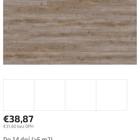
€38,87
€31,60 bez DPH
Jednotková
Do 14 dní
(>5 m2)