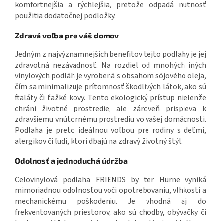
komfortnejšia a rýchlejšia, pretože odpadá nutnosť
použitia dodatočnej podložky.
Zdravá voľba pre váš domov
Jedným z najvýznamnejších benefitov tejto podlahy je jej
zdravotná nezávadnosť. Na rozdiel od mnohých iných
vinylových podláh je vyrobená s obsahom sójového oleja,
čím sa minimalizuje prítomnosť škodlivých látok, ako sú
ftaláty či ťažké kovy. Tento ekologický prístup nielenže
chráni životné prostredie, ale zároveň prispieva k
zdravšiemu vnútornému prostrediu vo vašej domácnosti.
Podlaha je preto ideálnou voľbou pre rodiny s deťmi,
alergikov či ľudí, ktorí dbajú na zdravý životný štýl.
Odolnosť a jednoduchá údržba
Celovinylová podlaha FRIENDS by ter Hürne vyniká
mimoriadnou odolnosťou voči opotrebovaniu, vlhkosti a
mechanickému poškodeniu. Je vhodná aj do
frekventovaných priestorov, ako sú chodby, obývačky či