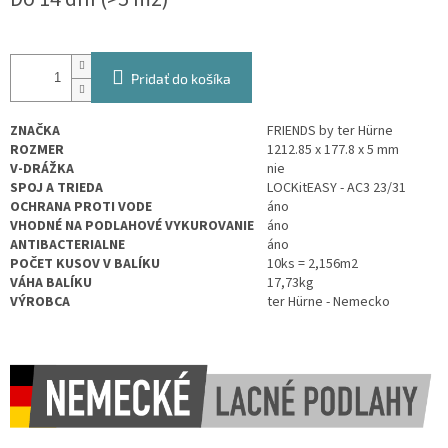
cena:
Pridať do košíka
ZNAČKA
FRIENDS by ter Hürne
ROZMER
1212.85 x 177.8 x 5 mm
V-DRÁŽKA
nie
SPOJ A TRIEDA
LOCKitEASY
- AC3 23/31
OCHRANA PROTI VODE
áno
VHODNÉ NA PODLAHOVÉ VYKUROVANIE
áno
ANTIBACTERIALNE
áno
POČET KUSOV V BALÍKU
10ks = 2,156m2
VÁHA BALÍKU
17,73kg
VÝROBCA
ter Hürne - Nemecko