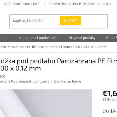
OBCHODNÉ PODMIENKY
PODMIENKY OCHRANY OSOBNÝCH ÚDAJOV
HĽADAŤ
gbone
Kompozitná podlaha SPC
Vinylové podlahy
Podlož
ahu Parozábrana PE film transparent 0,12mm 15000 x 2000 x 0.12 mm
ložka pod podlahu Parozábrana PE fil
000 x 0.12 mm
160
né
notené
Podrobnosti hodnotenia
Značka:
ter Hürne
nie
€1,
u
€1,34 be
Jednotk
Do 14
cena:
iek.