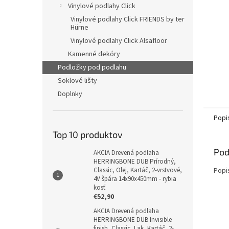
Vinylové podlahy Click
Vinylové podlahy Click FRIENDS by ter
Hürne
Vinylové podlahy Click Alsafloor
Kamenné dekóry
Podložky pod podlahu
Soklové lišty
Doplnky
Popi
Top 10 produktov
Pod
AKCIA Drevená podlaha
HERRINGBONE DUB Prírodný,
Popi
Classic, Olej, Kartáč, 2-vrstvové,
4V špára 14x90x450mm - rybia
kosť
€52,90
AKCIA Drevená podlaha
HERRINGBONE DUB Invisible
finish, Classic, Lak, Kartáč, 2-