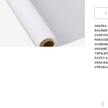
ZNAČKA
ROZMER
ZVUKOVÁ
PAROZÁ
OCHRANA
VHODNÉ 
TEPELN
POČET K
VÁHA BA
VÝROBC