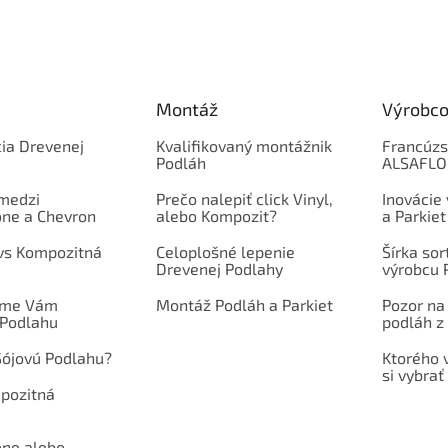
Montáž
Výrobco
ia Drevenej
Kvalifikovaný montážnik
Francúzs
Podláh
ALSAFL
 medzi
Prečo nalepiť click Vinyl,
Inovácie
one a Chevron
alebo Kompozit?
a Parkiet
 vs Kompozitná
Celoplošné lepenie
Šírka so
Drevenej Podlahy
výrobcu 
íme Vám
Montáž Podláh a Parkiet
Pozor na
 Podlahu
podláh z 
Sójovú Podlahu?
Ktorého 
si vybrať
mpozitná
one alebo