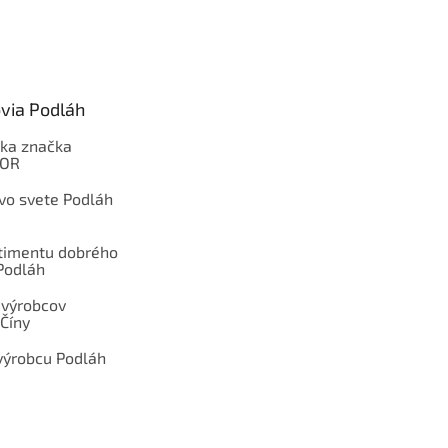
via Podláh
ka značka
OOR
 vo svete Podláh
rtimentu dobrého
Podláh
 výrobcov
Číny
výrobcu Podláh