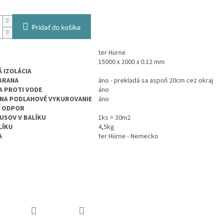
Pridať do košíka
ter Hürne
15000 x 2000 x 0.12 mm
 IZOLÁCIA
BRANA
áno - prekladá sa aspoň 20cm cez okraj
 PROTI VODE
áno
NA PODLAHOVÉ VYKUROVANIE
áno
Ý ODPOR
USOV V BALÍKU
1ks = 30m2
LÍKU
4,5kg
A
ter Hürne - Nemecko