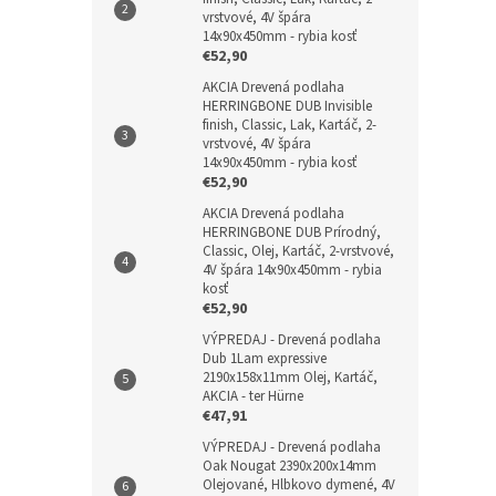
vrstvové, 4V špára
14x90x450mm - rybia kosť
€52,90
AKCIA Drevená podlaha
HERRINGBONE DUB Invisible
finish, Classic, Lak, Kartáč, 2-
vrstvové, 4V špára
14x90x450mm - rybia kosť
€52,90
AKCIA Drevená podlaha
HERRINGBONE DUB Prírodný,
Classic, Olej, Kartáč, 2-vrstvové,
4V špára 14x90x450mm - rybia
kosť
€52,90
VÝPREDAJ - Drevená podlaha
Dub 1Lam expressive
2190x158x11mm Olej, Kartáč,
AKCIA - ter Hürne
€47,91
VÝPREDAJ - Drevená podlaha
Oak Nougat 2390x200x14mm
Olejované, Hlbkovo dymené, 4V