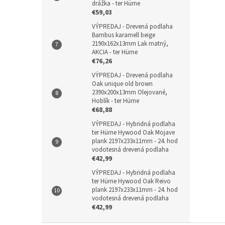
drážka - ter Hürne
€59,03
VÝPREDAJ - Drevená podlaha
Bambus karamell beige
2190x162x13mm Lak matný,
AKCIA - ter Hürne
€76,26
VÝPREDAJ - Drevená podlaha
Oak unique old brown
2390x200x13mm Olejované,
Hoblík - ter Hürne
€68,88
VÝPREDAJ - Hybridná podlaha
ter Hürne Hywood Oak Mojave
plank 2197x233x11mm - 24. hod
vodotesná drevená podlaha
€42,99
VÝPREDAJ - Hybridná podlaha
ter Hürne Hywood Oak Reivo
plank 2197x233x11mm - 24. hod
vodotesná drevená podlaha
€42,99