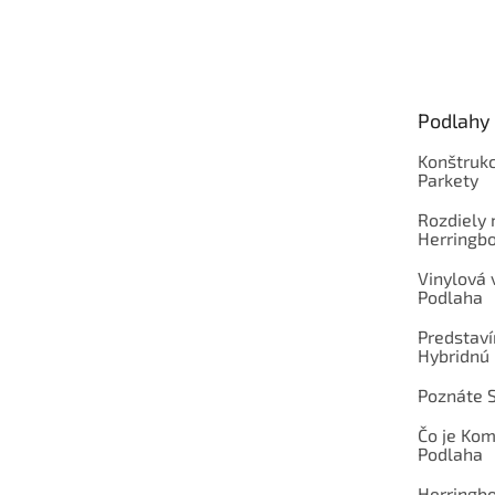
Z
á
p
ä
t
Podlahy
i
e
Konštrukc
Parkety
Rozdiely
Herringb
Vinylová
Podlaha
Predstav
Hybridnú
Poznáte 
Čo je Ko
Podlaha
Herringb