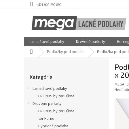
Prejsť
+421 903 290 890
na
obsah
Laminátové podlahy
Drevené parkety
Herrin
Domov
Podložky pod podlahu
Podložka pod podl
B
Pod
o
Preskočiť
č
x 2
Kategórie
kategórie
n
MEGA_0
ý
Laminátové podlahy
Priemer
Neohod
p
hodnote
FRIENDS by ter Hürne
a
produkt
Drevené parkety
n
je
e
FRIENDS by ter Hürne
0,0
z
l
ter Hürne
5
Hybridná podlaha
hviezdič