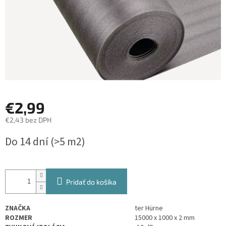
€2,99
€2,43 bez DPH
Jednotková
Do 14 dní
(>5 m2)
cena:
Pridať do košíka
ZNAČKA
ter Hürne
ROZMER
15000 x 1000 x 2 mm