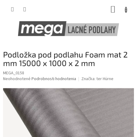
Prejsť
NÁKUP
na
obsah
KOŠÍK
Podložka pod podlahu Foam mat 2
mm 15000 x 1000 x 2 mm
MEGA_0158
Priemerné
Neohodnotené
Podrobnosti hodnotenia
Značka:
ter Hürne
hodnotenie
produktu
je
0,0
z
5
hviezdičiek.