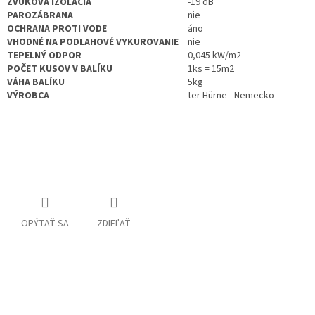
ZVUKOVÁ IZOLÁCIA
-19 dB
PAROZÁBRANA
nie
OCHRANA PROTI VODE
áno
VHODNÉ NA PODLAHOVÉ VYKUROVANIE
nie
TEPELNÝ ODPOR
0,045 kW/m2
POČET KUSOV V BALÍKU
1ks = 15m2
VÁHA BALÍKU
5kg
VÝROBCA
ter Hürne - Nemecko
OPÝTAŤ SA
ZDIEĽAŤ