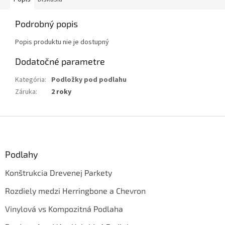
Podrobný popis
Popis produktu nie je dostupný
Dodatočné parametre
Kategória
:
Podložky pod podlahu
Záruka
:
2 roky
Z
á
p
ä
Podlahy
t
Konštrukcia Drevenej Parkety
i
e
Rozdiely medzi Herringbone a Chevron
Vinylová vs Kompozitná Podlaha