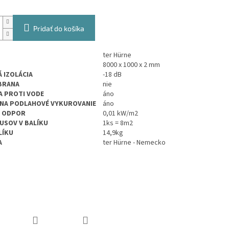
Pridať do košíka
ter Hürne
8000 x 1000 x 2 mm
 IZOLÁCIA
-18 dB
BRANA
nie
 PROTI VODE
áno
NA PODLAHOVÉ VYKUROVANIE
áno
Ý ODPOR
0,01 kW/m2
USOV V BALÍKU
1ks = 8m2
LÍKU
14,9kg
A
ter Hürne - Nemecko