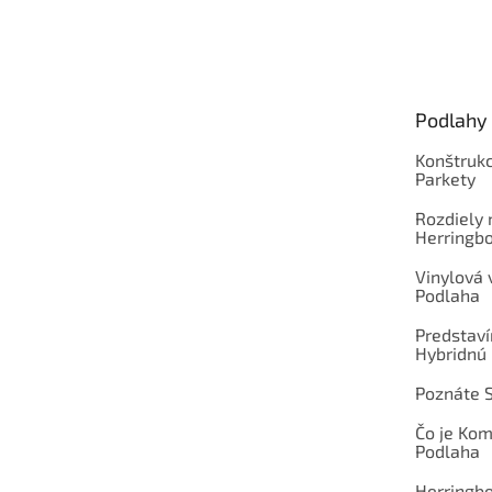
Z
á
p
ä
t
Podlahy
i
e
Konštrukc
Parkety
Rozdiely
Herringb
Vinylová
Podlaha
Predstav
Hybridnú
Poznáte 
Čo je Ko
Podlaha
Herringb