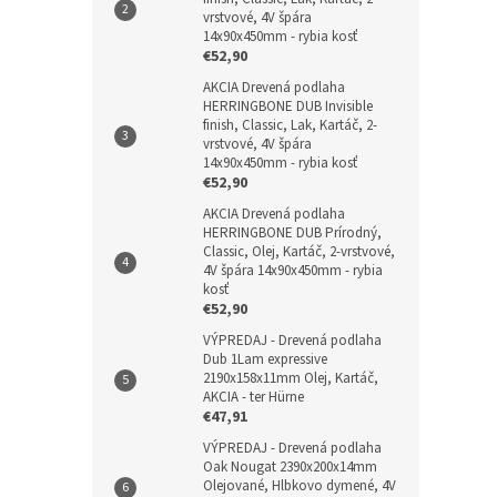
vrstvové, 4V špára
14x90x450mm - rybia kosť
€52,90
AKCIA Drevená podlaha
HERRINGBONE DUB Invisible
finish, Classic, Lak, Kartáč, 2-
vrstvové, 4V špára
14x90x450mm - rybia kosť
€52,90
AKCIA Drevená podlaha
HERRINGBONE DUB Prírodný,
Classic, Olej, Kartáč, 2-vrstvové,
4V špára 14x90x450mm - rybia
kosť
€52,90
VÝPREDAJ - Drevená podlaha
Dub 1Lam expressive
2190x158x11mm Olej, Kartáč,
AKCIA - ter Hürne
€47,91
VÝPREDAJ - Drevená podlaha
Oak Nougat 2390x200x14mm
Olejované, Hlbkovo dymené, 4V