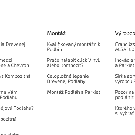
Montáž
Výrobco
ia Drevenej
Kvalifikovaný montážnik
Francúzs
Podláh
ALSAFL
 medzi
Prečo nalepiť click Vinyl,
Inovácie
one a Chevron
alebo Kompozit?
a Parkiet
 vs Kompozitná
Celoplošné lepenie
Šírka so
Drevenej Podlahy
výrobcu 
íme Vám
Montáž Podláh a Parkiet
Pozor na
 Podlahu
podláh z 
Sójovú Podlahu?
Ktorého 
si vybrať
mpozitná
one alebo