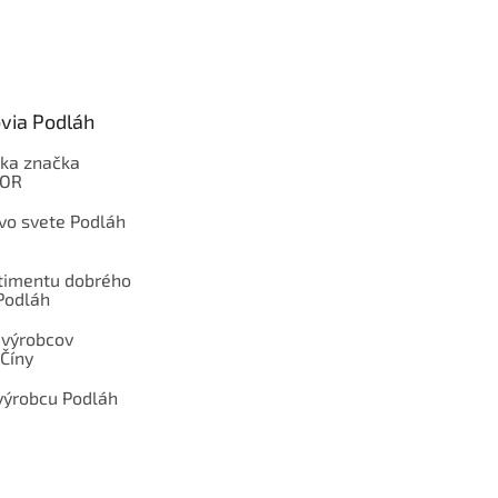
via Podláh
ka značka
OOR
 vo svete Podláh
rtimentu dobrého
Podláh
 výrobcov
Číny
výrobcu Podláh