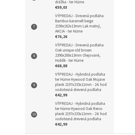
drážka - ter Hürne
€59,03
VÝPREDAJ - Drevená podlaha
Bambus karamell beige
2190x162x13mm Lak matný,
AKCIA - ter Hürne
€76,26
VÝPREDAJ - Drevená podlaha
Oak unique old brown
2390x200x13mm Olejované,
Hoblík - ter Hürne
€68,88
VÝPREDAJ - Hybridná podlaha
ter Hürne Hywood Oak Mojave
plank 2197x233x11mm - 24. hod
vodotesná drevená podlaha
€42,99
VÝPREDAJ - Hybridná podlaha
ter Hürne Hywood Oak Reivo
plank 2197x233x11mm - 24. hod
vodotesná drevená podlaha
€42,99