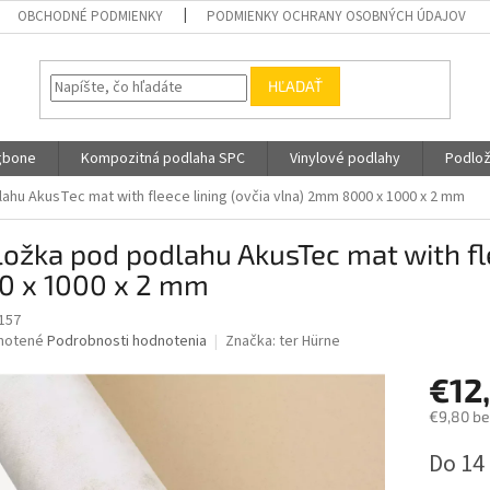
OBCHODNÉ PODMIENKY
PODMIENKY OCHRANY OSOBNÝCH ÚDAJOV
HĽADAŤ
gbone
Kompozitná podlaha SPC
Vinylové podlahy
Podlož
hu AkusTec mat with fleece lining (ovčia vlna) 2mm 8000 x 1000 x 2 mm
ožka pod podlahu AkusTec mat with fl
0 x 1000 x 2 mm
157
né
notené
Podrobnosti hodnotenia
Značka:
ter Hürne
nie
€12
u
€9,80 b
Jednotk
Do 14
cena:
iek.