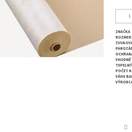
ZNAČKA
ROZMER
ZVUKOVÁ
PAROZÁ
OCHRANA
VHODNÉ 
TEPELN
POČET K
VÁHA BA
VÝROBC