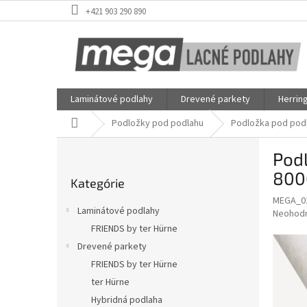
Prejsť
+421 903 290 890
na
obsah
Laminátové podlahy
Drevené parkety
Herrin
Domov
Podložky pod podlahu
Podložka pod podla
B
Podl
o
Preskočiť
č
800
Kategórie
kategórie
n
MEGA_0
ý
Laminátové podlahy
Priemer
Neohod
p
hodnote
FRIENDS by ter Hürne
a
produkt
Drevené parkety
n
je
e
FRIENDS by ter Hürne
0,0
z
l
ter Hürne
5
Hybridná podlaha
hviezdič