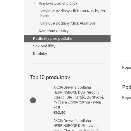
Vinylové podlahy Click
Vinylové podlahy Click FRIENDS by ter
Hürne
Vinylové podlahy Click Alsafloor
Kamenné dekóry
Podložky pod podlahu
Soklové lišty
Doplnky
Popi
Top 10 produktov
Pod
AKCIA Drevená podlaha
HERRINGBONE DUB Prírodný,
Popi
Classic, Olej, Kartáč, 2-vrstvové,
4V špára 14x90x450mm - rybia
kosť
€52,90
AKCIA Drevená podlaha
HERRINGBONE DUB Invisible
finish, Classic, Lak, Kartáč, 2-