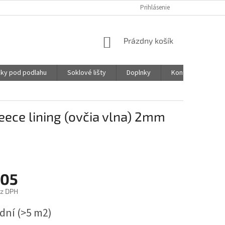
Prihlásenie
NÁKUPNÝ
Prázdny košík
KOŠÍK
ky pod podlahu
Soklové lišty
Doplnky
Kontakty
eece lining (ovčia vlna) 2mm
,05
ez DPH
ová
 dní
(>5 m2)