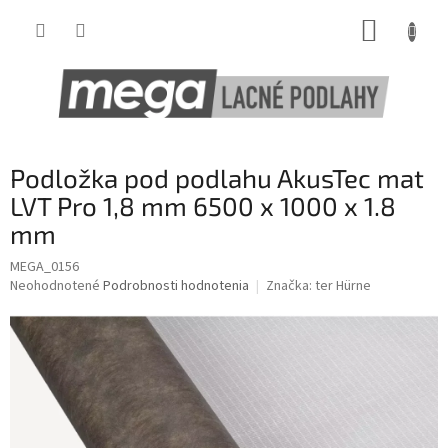
Prejsť
NÁKUP
na
obsah
KOŠÍK
Podložka pod podlahu AkusTec mat
LVT Pro 1,8 mm 6500 x 1000 x 1.8
mm
MEGA_0156
Priemerné
Neohodnotené
Podrobnosti hodnotenia
Značka:
ter Hürne
hodnotenie
produktu
je
0,0
z
5
hviezdičiek.