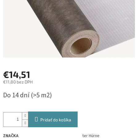
€14,51
€11,80 bez DPH
Jednotková
Do 14 dní
(>5 m2)
cena:
Pridať do košíka
ZNAČKA
ter Hürne