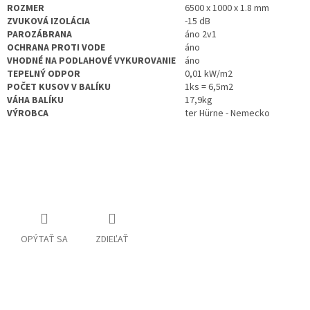
ROZMER
6500 x 1000 x 1.8 mm
ZVUKOVÁ IZOLÁCIA
-15 dB
PAROZÁBRANA
áno 2v1
OCHRANA PROTI VODE
áno
VHODNÉ NA PODLAHOVÉ VYKUROVANIE
áno
TEPELNÝ ODPOR
0,01 kW/m2
POČET KUSOV V BALÍKU
1ks = 6,5m2
VÁHA BALÍKU
17,9kg
VÝROBCA
ter Hürne - Nemecko
OPÝTAŤ SA
ZDIEĽAŤ