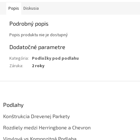
Popis
Diskusia
Podrobný popis
Popis produktu nie je dostupný
Dodatočné parametre
Kategória
:
Podložky pod podlahu
Záruka
:
2 roky
Z
á
p
ä
Podlahy
t
Konštrukcia Drevenej Parkety
i
e
Rozdiely medzi Herringbone a Chevron
Vinylová vs Kompozitná Podlaha