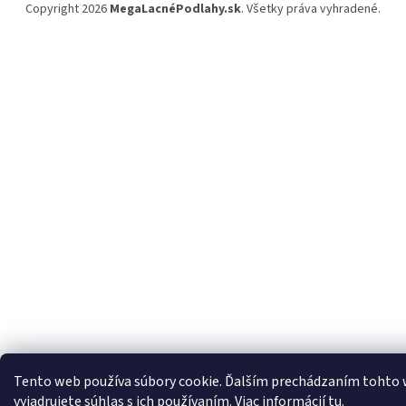
Copyright 2026
MegaLacnéPodlahy.sk
. Všetky práva vyhradené.
Tento web používa súbory cookie. Ďalším prechádzaním tohto
vyjadrujete súhlas s ich používaním. Viac informácií
tu
.