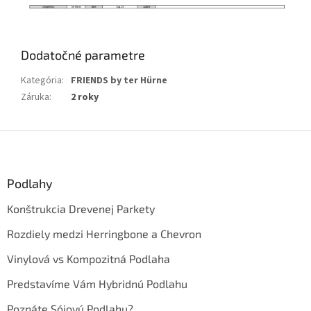
Dodatočné parametre
Kategória
:
FRIENDS by ter Hürne
Záruka
:
2 roky
Z
á
p
ä
Podlahy
t
Konštrukcia Drevenej Parkety
i
e
Rozdiely medzi Herringbone a Chevron
Vinylová vs Kompozitná Podlaha
Predstavíme Vám Hybridnú Podlahu
Poznáte Sójovú Podlahu?