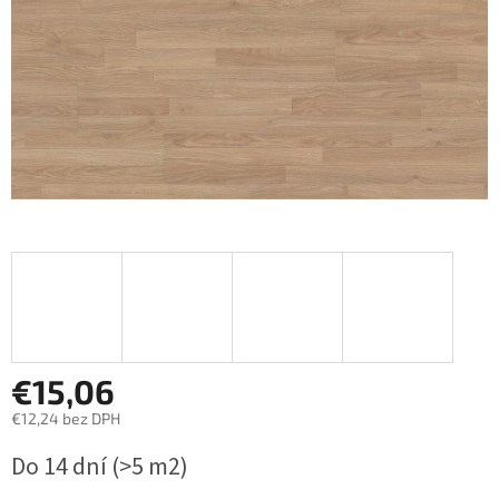
€15,06
€12,24 bez DPH
Jednotková
Do 14 dní
(>5 m2)
cena: