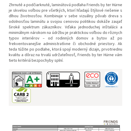
Zhrnuté a podčiarknuté, laminátová podlaha Friends by ter Hürne
je skvelou voľbou pre všetkých, ktorí hľadajú štýlové riešenie s
dlhou životnosťou. Kombinuje v sebe vizuálny pôvab dreva s
odolnosťou laminátu a svojou cenovou politikou dokáže zaujať
široké spektrum zákazníkov. Vďaka jednoduchej inštalácii a
minimálnym nárokom na údržbu je praktickou voľbou do rôznych
typov interiérov – od rodinných domov a bytov až po
frekventovanejšie administratívne či obchodné priestory. Ak
teda túžite po podlahe, ktorá spojí moderný dizajn, prvotriednu
kvalitu a dôraz na trvalú udržateľnosť, Friends by ter Hürne vám
tieto kritériá bezpochyby splní.