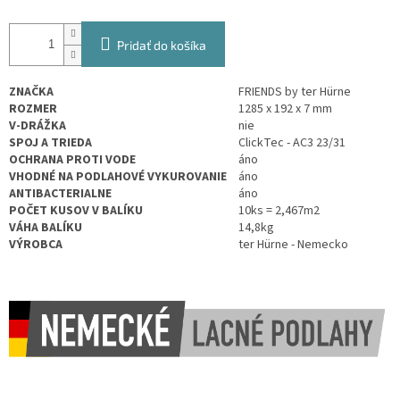
Pridať do košíka
ZNAČKA
FRIENDS by ter Hürne
ROZMER
1285 x 192 x 7 mm
V-DRÁŽKA
nie
SPOJ A TRIEDA
ClickTec - AC3 23/31
OCHRANA PROTI VODE
áno
VHODNÉ NA PODLAHOVÉ VYKUROVANIE
áno
ANTIBACTERIALNE
áno
POČET KUSOV V BALÍKU
10ks = 2,467m2
VÁHA BALÍKU
14,8kg
VÝROBCA
ter Hürne - Nemecko