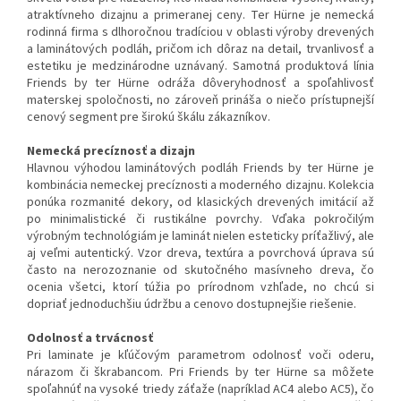
atraktívneho dizajnu a primeranej ceny. Ter Hürne je nemecká
rodinná firma s dlhoročnou tradíciou v oblasti výroby drevených
a laminátových podláh, pričom ich dôraz na detail, trvanlivosť a
estetiku je medzinárodne uznávaný. Samotná produktová línia
Friends by ter Hürne odráža dôveryhodnosť a spoľahlivosť
materskej spoločnosti, no zároveň prináša o niečo prístupnejší
cenový segment pre širokú škálu zákazníkov.
Nemecká precíznosť a dizajn
Hlavnou výhodou laminátových podláh Friends by ter Hürne je
kombinácia nemeckej precíznosti a moderného dizajnu. Kolekcia
ponúka rozmanité dekory, od klasických drevených imitácií až
po minimalistické či rustikálne povrchy. Vďaka pokročilým
výrobným technológiám je laminát nielen esteticky príťažlivý, ale
aj veľmi autentický. Vzor dreva, textúra a povrchová úprava sú
často na nerozoznanie od skutočného masívneho dreva, čo
ocenia všetci, ktorí túžia po prírodnom vzhľade, no chcú si
dopriať jednoduchšiu údržbu a cenovo dostupnejšie riešenie.
Odolnosť a trvácnosť
Pri laminate je kľúčovým parametrom odolnosť voči oderu,
nárazom či škrabancom. Pri Friends by ter Hürne sa môžete
spoľahnúť na vysoké triedy záťaže (napríklad AC4 alebo AC5), čo