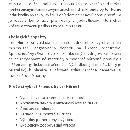
efekt a dlhoročnú spoľahlivosť. Taktiež v porovnaní s niektorými
konkurenčnými laminátovými značkami drží Friends by ter Hürne
latku kvality vysoko, avšak s ohľadom na cenovú dostupnosť. To
je ideálna kombinácia pre rodiny či jednotlivcov, ktorí chcú
krásnu a trvácnu podlahu za rozumnú cenu.
Ekologické aspekty
Ter Hürne si zakladá na trvalo udržateľnej výrobe a na
minimalizácii negatívneho dopadu na životné prostredie.
Spoločnosť využíva drevo z certifikovaných zdrojov, zameriava
sa na recyklovateľné materiály a moderné výrobné postupy s
nižšou energetickou náročnosťou. Výsledkom je laminát, ktorý je
priateľský k planéte a zároveň spĺňa náročné nemecké aj
medzinárodné normy.
Prečo si vybrať Friends by ter Hürne?
Vysoká kvalita a nemecká precíznosť
Rozmanité dekory a autentický vzhľad dreva
Špičková odolnosť
Jednoduchá montáž a údržba
Výhodný pomer ceny a výkonu
Ekologicky zodpovedná výroba