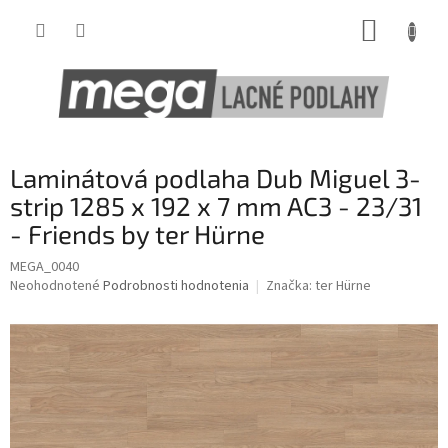
Prejsť
NÁKUP
na
obsah
KOŠÍK
Laminátová podlaha Dub Miguel 3-
strip 1285 x 192 x 7 mm AC3 - 23/31
- Friends by ter Hürne
MEGA_0040
Priemerné
Neohodnotené
Podrobnosti hodnotenia
Značka:
ter Hürne
hodnotenie
produktu
je
0,0
z
5
hviezdičiek.