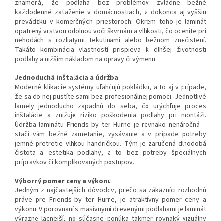
znamená, že podlaha bez problémov zvládne bežné
každodenné zaťaženie v domácnostiach, a dokonca aj vyššiu
prevádzku v komerčných priestoroch. Okrem toho je laminát
opatrený vrstvou odolnou voči škvrnám a vlhkosti, čo oceníte pri
nehodách s rozliatymi tekutinami alebo bežnom znečistení.
Takáto kombinácia vlastností prispieva k dlhšej životnosti
podlahy a nižším nákladom na opravy či výmenu.
Jednoduchá inštalácia a údržba
Moderné klikacie systémy uľahčujú pokládku, a to aj v prípade,
že sa do nej pustíte sami bez profesionálnej pomoci. Jednotlivé
lamely jednoducho zapadnú do seba, čo urýchľuje proces
inštalácie a znižuje riziko poškodenia podlahy pri montáži.
Údržba laminátu Friends by ter Hürne je rovnako nenáročná –
stačí vám bežné zametanie, vysávanie a v prípade potreby
jemné pretretie vlhkou handričkou. Tým je zaručená dlhodobá
čistota a estetika podlahy, a to bez potreby špeciálnych
prípravkov či komplikovaných postupov.
Výborný pomer ceny a výkonu
Jedným z najčastejších dôvodov, prečo sa zákazníci rozhodnú
práve pre Friends by ter Hürne, je atraktívny pomer ceny a
výkonu. V porovnaní s masívnymi drevenými podlahami je laminát
výrazne lacnejší, no súčasne ponúka takmer rovnaký vizuálny