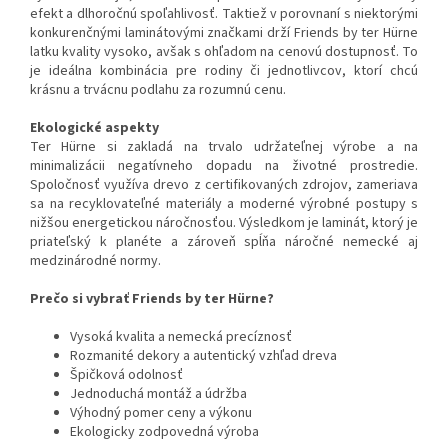
efekt a dlhoročnú spoľahlivosť. Taktiež v porovnaní s niektorými
konkurenčnými laminátovými značkami drží Friends by ter Hürne
latku kvality vysoko, avšak s ohľadom na cenovú dostupnosť. To
je ideálna kombinácia pre rodiny či jednotlivcov, ktorí chcú
krásnu a trvácnu podlahu za rozumnú cenu.
Ekologické aspekty
Ter Hürne si zakladá na trvalo udržateľnej výrobe a na
minimalizácii negatívneho dopadu na životné prostredie.
Spoločnosť využíva drevo z certifikovaných zdrojov, zameriava
sa na recyklovateľné materiály a moderné výrobné postupy s
nižšou energetickou náročnosťou. Výsledkom je laminát, ktorý je
priateľský k planéte a zároveň spĺňa náročné nemecké aj
medzinárodné normy.
Prečo si vybrať Friends by ter Hürne?
Vysoká kvalita a nemecká precíznosť
Rozmanité dekory a autentický vzhľad dreva
Špičková odolnosť
Jednoduchá montáž a údržba
Výhodný pomer ceny a výkonu
Ekologicky zodpovedná výroba