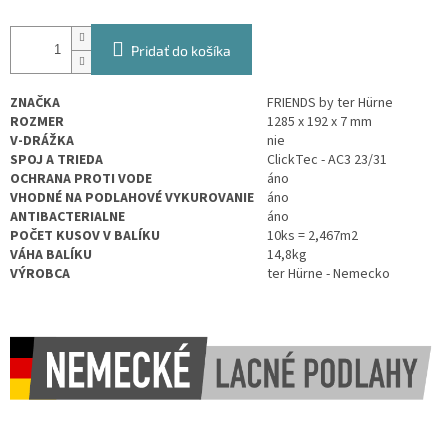
Pridať do košíka
ZNAČKA
FRIENDS by ter Hürne
ROZMER
1285 x 192 x 7 mm
V-DRÁŽKA
nie
SPOJ A TRIEDA
ClickTec - AC3 23/31
OCHRANA PROTI VODE
áno
VHODNÉ NA PODLAHOVÉ VYKUROVANIE
áno
ANTIBACTERIALNE
áno
POČET KUSOV V BALÍKU
10ks = 2,467m2
VÁHA BALÍKU
14,8kg
VÝROBCA
ter Hürne - Nemecko