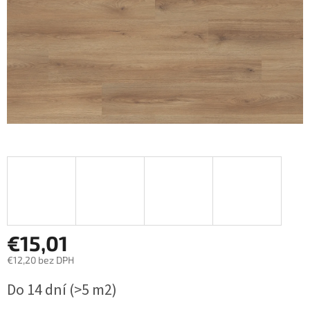
€15,01
€12,20 bez DPH
Jednotková
Do 14 dní
(>5 m2)
cena: