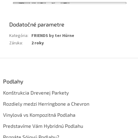
Dodatočné parametre
Kategória
:
FRIENDS by ter Hürne
Záruka
:
2 roky
Z
á
p
ä
Podlahy
t
Konštrukcia Drevenej Parkety
i
e
Rozdiely medzi Herringbone a Chevron
Vinylová vs Kompozitná Podlaha
Predstavíme Vám Hybridnú Podlahu
Poznáte Sójovú Podlahu?