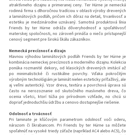
atraktívneho dizajnu a primeranej ceny. Ter Hürne je nemecká
rodinná firma s dlhoročnou tradíciou v oblasti výroby drevených
a laminátových podláh, pričom ich dôraz na detail, trvanlivosť a
estetiku je medzinárodne uznávaný. Samotná produktová línia
Friends by ter Hürne odráža dôveryhodnosť a spoľahlivosť
materskej spoločnosti, no zároveň prináša o niečo prístupnejší
cenový segment pre širokú škálu zákazníkov.
Nemecká precíznosť a dizajn
Hlavnou výhodou laminátových podláh Friends by ter Hürne je
kombinácia nemeckej precíznosti a moderného dizajnu. Kolekcia
ponúka rozmanité dekory, od klasických drevených imitácií až
po minimalistické či rustikálne povrchy. Vďaka pokročilým
výrobným technológiám je laminát nielen esteticky príťažlivý, ale
aj veľmi autentický. Vzor dreva, textúra a povrchová úprava sú
často na nerozoznanie od skutočného masívneho dreva, čo
ocenia všetci, ktorí túžia po prírodnom vzhľade, no chcú si
dopriať jednoduchšiu údržbu a cenovo dostupnejšie riešenie.
Odolnosť a trvácnosť
Pri laminate je kľúčovým parametrom odolnosť voči oderu,
nárazom či škrabancom. Pri Friends by ter Hürne sa môžete
spoľahnúť na vysoké triedy záťaže (napríklad AC4 alebo AC5), čo