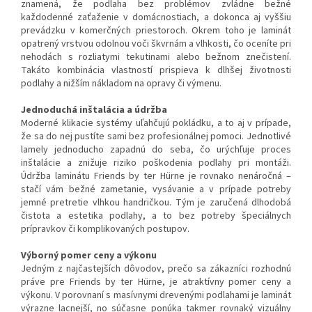
znamená, že podlaha bez problémov zvládne bežné
každodenné zaťaženie v domácnostiach, a dokonca aj vyššiu
prevádzku v komerčných priestoroch. Okrem toho je laminát
opatrený vrstvou odolnou voči škvrnám a vlhkosti, čo oceníte pri
nehodách s rozliatymi tekutinami alebo bežnom znečistení.
Takáto kombinácia vlastností prispieva k dlhšej životnosti
podlahy a nižším nákladom na opravy či výmenu.
Jednoduchá inštalácia a údržba
Moderné klikacie systémy uľahčujú pokládku, a to aj v prípade,
že sa do nej pustíte sami bez profesionálnej pomoci. Jednotlivé
lamely jednoducho zapadnú do seba, čo urýchľuje proces
inštalácie a znižuje riziko poškodenia podlahy pri montáži.
Údržba laminátu Friends by ter Hürne je rovnako nenáročná –
stačí vám bežné zametanie, vysávanie a v prípade potreby
jemné pretretie vlhkou handričkou. Tým je zaručená dlhodobá
čistota a estetika podlahy, a to bez potreby špeciálnych
prípravkov či komplikovaných postupov.
Výborný pomer ceny a výkonu
Jedným z najčastejších dôvodov, prečo sa zákazníci rozhodnú
práve pre Friends by ter Hürne, je atraktívny pomer ceny a
výkonu. V porovnaní s masívnymi drevenými podlahami je laminát
výrazne lacnejší, no súčasne ponúka takmer rovnaký vizuálny