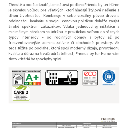
Zhrnuté a podčiarknuté, laminátová podlaha Friends by ter Hürne
je skvelou voľbou pre všetkých, ktorí hľadajú štýlové riešenie s
dlhou životnosťou. Kombinuje v sebe vizuálny pôvab dreva s
odolnosťou laminátu a svojou cenovou politikou dokáže zaujať
široké spektrum zákazníkov. Vďaka jednoduchej inštalácii a
minimálnym nárokom na údržbu je praktickou voľbou do rôznych
typov interiérov – od rodinných domov a bytov až po
frekventovanejšie administratívne či obchodné priestory. Ak
teda túžite po podlahe, ktorá spojí moderný dizajn, prvotriednu
kvalitu a dôraz na trvalú udržateľnosť, Friends by ter Hürne vám
tieto kritériá bezpochyby splní.