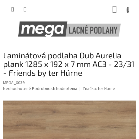
Prejsť
NÁKUP
na
obsah
KOŠÍK
Laminátová podlaha Dub Aurelia
plank 1285 x 192 x 7 mm AC3 - 23/31
- Friends by ter Hürne
MEGA_0039
Priemerné
Neohodnotené
Podrobnosti hodnotenia
Značka:
ter Hürne
hodnotenie
produktu
je
0,0
z
5
hviezdičiek.