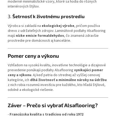
moderné minimalistické vzory, ktoré sa hodia do rôznych
interiérových štýlov.
3.
Šetrnosť k životnému prostrediu
Výrobca si zakladá na
ekologickej výrobe
, pričom používa
drevo z udržateľných zdrojov. Laminátové podlahy Alsaflooring
majú
nízke emisie formaldehydov
, čo znamená zdravšie
prostredie pre domácnosti aj kancelárie.
Pomer ceny a výkonu
Vzhľadom na vysokú kvalitu, inovatívne technológie a dizajnové
prevedenie ponúkajú podlahy Alsaflooring
vynikajúci pomer
ceny a výkonu
. Aj keď patria do strednej až vyššej cenovej
kategórie, ich
dlhá životnosť a minimálne nároky na údržbu
z nich robia rozumnú investíciu pre každého, kto hľadá štýlové,
odolné a ekologické riešenie.
Záver – Prečo si vybrať Alsaflooring?
-
Francúzska kvalita s tradíciou od roku 1972