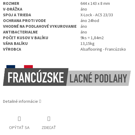
ROZMER
644 x 143
x 8 mm
V-DRÁŽKA
áno
SPOJ A TRIEDA
X-Lock - AC5 23/33
OCHRANA PROTI VODE
áno 24hod
VHODNÉ NA PODLAHOVÉ VYKUROVANIE
áno
ANTIBACTERIALNE
áno
POČET KUSOV V BALÍKU
9ks =
1,84
m2
VÁHA BALÍKU
13,15kg
VÝROBCA
Alsaflooring - Francúzsko
Detailné informácie
OPÝTAŤ SA
ZDIEĽAŤ