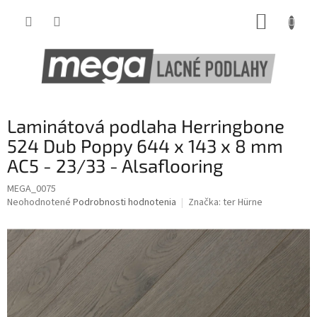
Prejsť
NÁKUP
na
obsah
KOŠÍK
Laminátová podlaha Herringbone
524 Dub Poppy 644 x 143 x 8 mm
AC5 - 23/33 - Alsaflooring
MEGA_0075
Priemerné
Neohodnotené
Podrobnosti hodnotenia
Značka:
ter Hürne
hodnotenie
produktu
je
0,0
z
5
hviezdičiek.