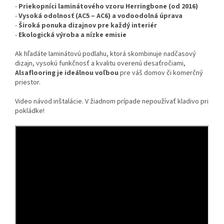
-
Priekopníci laminátového vzoru Herringbone (od 2016)
-
Vysoká odolnosť (AC5 – AC6) a vodoodolná úprava
-
Široká ponuka dizajnov pre každý interiér
-
Ekologická výroba a nízke emisie
Ak hľadáte laminátovú podlahu, ktorá skombinuje nadčasový
dizajn, vysokú funkčnosť a kvalitu overenú desaťročiami,
Alsaflooring je ideálnou voľbou
pre váš domov či komerčný
priestor.
Video návod inštalácie. V žiadnom prípade nepoužívať kladivo pri
pokládke!