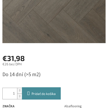
€31,98
€26 bez DPH
Jednotková
Do 14 dní
(>5 m2)
cena:
Pridať do košíka
ZNAČKA
Alsaflooring