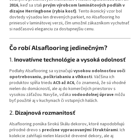
2016
, keď sa stali
prvým výrobcom laminátových podláh v
dizajne Herringbone (rybia kosť)
. Tento ikonický vzor bol
dovtedy výsadou len drevených parkiet, no Alsaflooring ho
priniesol v laminátovej verzii, čím umožnil zákazníkom vychutnať
si nadčasovú eleganciu za dostupnejšiu cenu.
Čo robí Alsaflooring jedinečným?
1.
Inovatívne technológie a vysoká odolnosť
Podlahy Alsaflooring sa vyznačujú
vysokou odolnosťou voči
opotrebovaniu, poškriabaniu a vlhkosti
. Väčšina ich
produktov spĺňa triedu
AC5 až AC6
, čo znamená, že sú vhodné
nielen do domácností, ale aj do komerčných priestorov s
vysokou záťažou. Navyše, vďaka
vodoodolnej úprave
môžu
byť použité aj v kuchyniach či vstupných halách.
2.
Dizajnová rozmanitosť
Alsaflooring ponúka širokú škálu dekorov, ktoré napodobňujú
prírodné drevo s
precízne vypracovanými štruktúrami
. Ich
kolekcie zahŕňajú nielen klasické drevené dekory, ale aj