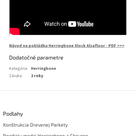
Návod na pokládku Herringbone Xlock Alsafloor - PDF >>>
Dodatočné parametre
Kategória
:
Herringbone
Záruka
:
2 roky
Z
á
p
ä
Podlahy
t
Konštrukcia Drevenej Parkety
i
e
Rozdiely medzi Herringbone a Chevron