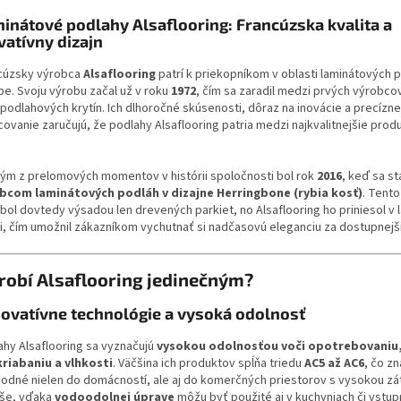
inátové podlahy Alsaflooring: Francúzska kvalita a
vatívny dizajn
cúzsky výrobca
Alsaflooring
patrí k priekopníkom v oblasti laminátových 
pe. Svoju výrobu začal už v roku
1972
, čím sa zaradil medzi prvých výrobco
 podlahových krytín. Ich dlhoročné skúsenosti, dôraz na inovácie a precízne
ovanie zaručujú, že podlahy Alsaflooring patria medzi najkvalitnejšie prod
ým z prelomových momentov v histórii spoločnosti bol rok
2016
, keď sa st
bcom laminátových podláh v dizajne Herringbone (rybia kosť)
. Tento
 bol dovtedy výsadou len drevených parkiet, no Alsaflooring ho priniesol v 
ii, čím umožnil zákazníkom vychutnať si nadčasovú eleganciu za dostupnejš
robí Alsaflooring jedinečným?
novatívne technológie a vysoká odolnosť
ahy Alsaflooring sa vyznačujú
vysokou odolnosťou voči opotrebovaniu
riabaniu a vlhkosti
. Väčšina ich produktov spĺňa triedu
AC5 až AC6
, čo z
hodné nielen do domácností, ale aj do komerčných priestorov s vysokou zá
še, vďaka
vodoodolnej úprave
môžu byť použité aj v kuchyniach či vstu