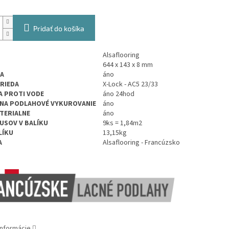
Pridať do košíka
Alsaflooring
644 x 143
x 8 mm
A
áno
TRIEDA
X-Lock - AC5 23/33
 PROTI VODE
áno 24hod
NA PODLAHOVÉ VYKUROVANIE
áno
TERIALNE
áno
USOV V BALÍKU
9ks =
1,84
m2
LÍKU
13,15kg
A
Alsaflooring - Francúzsko
informácie