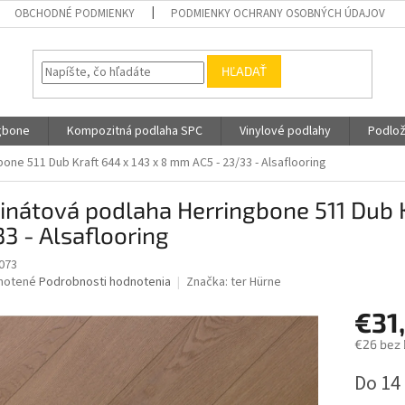
OBCHODNÉ PODMIENKY
PODMIENKY OCHRANY OSOBNÝCH ÚDAJOV
HĽADAŤ
gbone
Kompozitná podlaha SPC
Vinylové podlahy
Podlož
ne 511 Dub Kraft 644 x 143 x 8 mm AC5 - 23/33 - Alsaflooring
nátová podlaha Herringbone 511 Dub K
3 - Alsaflooring
073
né
notené
Podrobnosti hodnotenia
Značka:
ter Hürne
nie
€31
u
€26 bez
Jednotk
Do 14
cena:
iek.