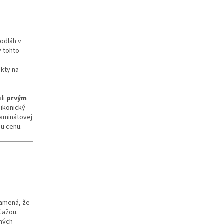
podláh v
v tohto
ukty na
ali
prvým
 ikonický
laminátovej
iu cenu.
,
namená, že
ťažou.
pných