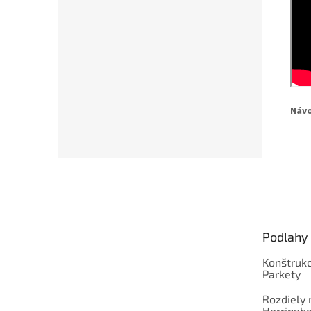
Návo
Z
á
p
ä
t
Podlahy
i
e
Konštrukc
Parkety
Rozdiely
Herringb