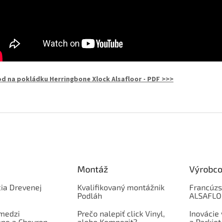
d na pokládku Herringbone Xlock Alsafloor - PDF >>>
Montáž
Výrobco
ia Drevenej
Kvalifikovaný montážnik
Francúzs
Podláh
ALSAFL
 medzi
Prečo nalepiť click Vinyl,
Inovácie
one a Chevron
alebo Kompozit?
a Parkiet