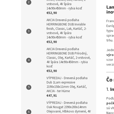
vrstvové, 4V špára
Lam
14x90x450mm - rybia kosť
ino
€52,90
AKCIA Drevená podlaha
Fran
HERRINGBONE DUB Invisible
Euró
finish, Classic, Lak, Kartáč, 2-
typu
vrstvové, 4V špára
sprac
14x90x450mm - rybia kosť
trhu.
€52,90
AKCIA Drevená podlaha
Jedn
HERRINGBONE DUB Prírodný,
výro
Classic, Olej, Kartáč, 2-vrstvové,
vzor
4V špára 14x90x450mm - rybia
verz
kosť
€52,90
VÝPREDAJ - Drevená podlaha
Čo 
Dub 1Lam expressive
2190x158x11mm Olej, Kartáč,
1.
I
AKCIA - ter Hürne
€47,91
Podl
VÝPREDAJ - Drevená podlaha
pošk
Oak Nougat 2390x200x14mm
sú v
Olejované, Hlbkovo dymené, 4V
Navy