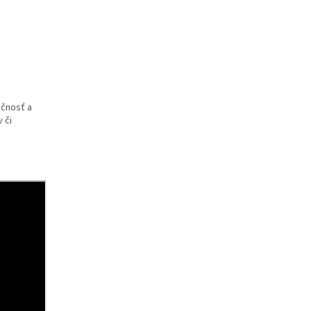
kčnosť a
 či