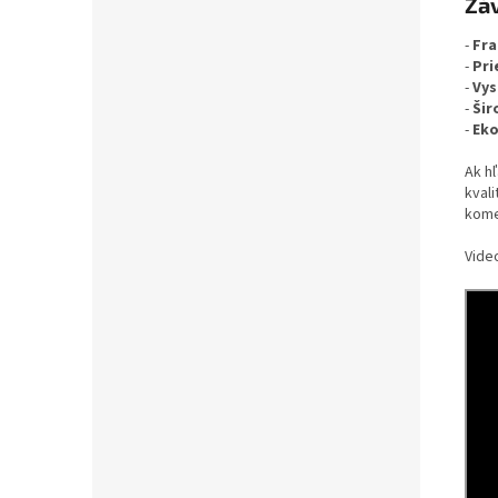
Záv
-
Fra
-
Pri
-
Vys
-
Šir
-
Eko
Ak h
kval
kome
Vide