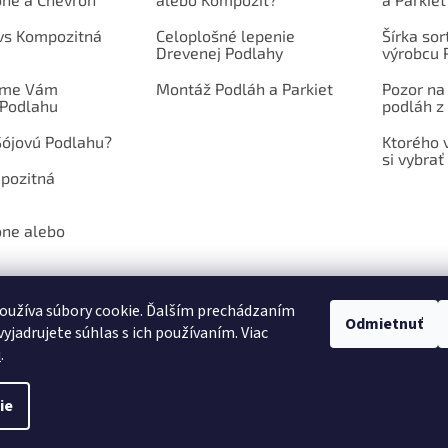
 vs Kompozitná
Celoplošné lepenie
Šírka so
Drevenej Podlahy
výrobcu 
íme Vám
Montáž Podláh a Parkiet
Pozor na
 Podlahu
podláh z 
Sójovú Podlahu?
Ktorého 
si vybrať
mpozitná
one alebo
oužíva súbory cookie. Ďalším prechádzaním
Odmietnuť
yjadrujete súhlas s ich používaním. Viac
NÉ PODMIENKY
PODMIENKY OCHRANY OSOBNÝCH ÚDAJOV
POŠLITE N
u
.
ie
hradené.