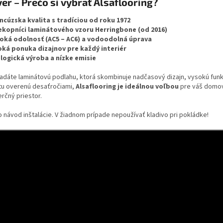
er – Prečo si vybrať Alsaflooring?
ncúzska kvalita s tradíciou od roku 1972
ekopníci laminátového vzoru Herringbone (od 2016)
oká odolnosť (AC5 – AC6) a vodoodolná úprava
oká ponuka dizajnov pre každý interiér
logická výroba a nízke emisie
ľadáte laminátovú podlahu, ktorá skombinuje nadčasový dizajn, vysokú fun
itu overenú desaťročiami,
Alsaflooring je ideálnou voľbou
pre váš domov
rčný priestor.
o návod inštalácie. V žiadnom prípade nepoužívať kladivo pri pokládke!