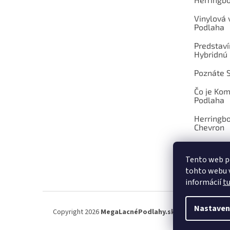
Vinylová
Podlaha
Predstav
Hybridnú
Poznáte 
Čo je Ko
Podlaha
Herringb
Chevron
Tento web p
tohto webu v
OBCHOD
informácií
t
Nastaven
Copyright 2026
MegaLacnéPodlahy.sk
. Všetky práva vy