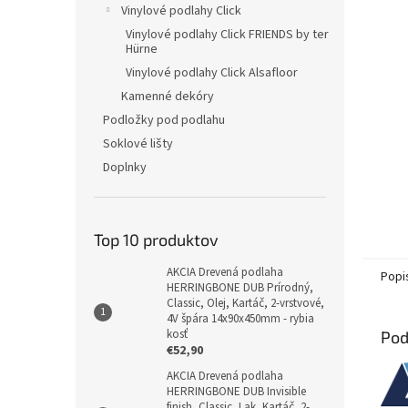
Vinylové podlahy Click
Vinylové podlahy Click FRIENDS by ter
Hürne
Vinylové podlahy Click Alsafloor
Kamenné dekóry
Podložky pod podlahu
Soklové lišty
Doplnky
Top 10 produktov
AKCIA Drevená podlaha
Popi
HERRINGBONE DUB Prírodný,
Classic, Olej, Kartáč, 2-vrstvové,
4V špára 14x90x450mm - rybia
kosť
Pod
€52,90
AKCIA Drevená podlaha
HERRINGBONE DUB Invisible
finish, Classic, Lak, Kartáč, 2-