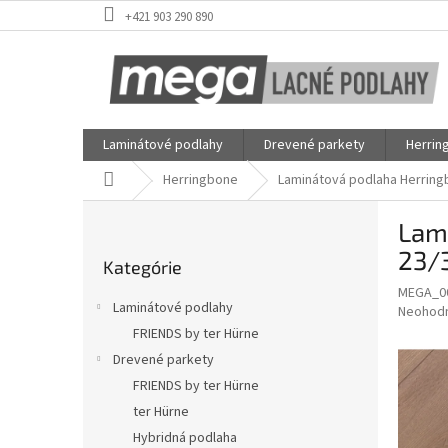
Prejsť
+421 903 290 890
na
obsah
Laminátové podlahy
Drevené parkety
Herrin
Domov
Herringbone
Laminátová podlaha Herringbo
B
Lami
o
Preskočiť
č
23/3
Kategórie
kategórie
n
MEGA_0
ý
Laminátové podlahy
Priemer
Neohod
p
hodnote
FRIENDS by ter Hürne
a
produkt
Drevené parkety
n
je
e
FRIENDS by ter Hürne
0,0
z
l
ter Hürne
5
Hybridná podlaha
hviezdič