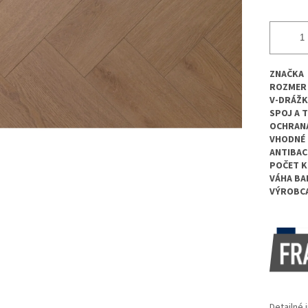
ZNAČKA
ROZMER
V-DRÁŽK
SPOJ A 
OCHRANA
VHODNÉ 
ANTIBAC
POČET K
VÁHA BA
VÝROBC
Detailné 