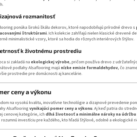
h.
izajnová rozmanitosť
flooring ponúka širokú škálu dekorov, ktoré napodobňujú prírodné drevo s
acovanými štruktúrami
. Ich kolekcie zahŕňajú nielen klasické drevené de
rné minimalistické vzory, ktoré sa hodia do rôznych interiérových štýlov.
etrnosť k životnému prostrediu
bca si zakladá na
ekologickej výrobe
, pričom používa drevo z udržateľnýc
nátové podlahy Alsaflooring majú
nízke emisie formaldehydov
, čo znam
všie prostredie pre domácnosti aj kancelárie.
mer ceny a výkonu
adom na vysokú kvalitu, inovatívne technológie a dizajnové prevedenie pon
ahy Alsaflooring
vynikajúci pomer ceny a výkonu
. Aj keď patria do stredn
ej cenovej kategórie, ich
dlhá životnosť a minimálne nároky na údržbu
a rozumnú investíciu pre každého, kto hľadá štýlové, odolné a ekologické ri