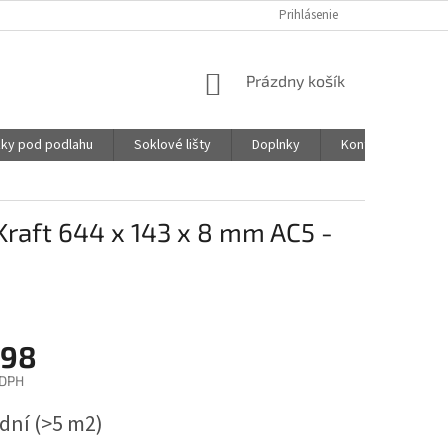
Prihlásenie
NÁKUPNÝ
Prázdny košík
KOŠÍK
ky pod podlahu
Soklové lišty
Doplnky
Kontakty
raft 644 x 143 x 8 mm AC5 -
,98
 DPH
ová
 dní
(>5 m2)