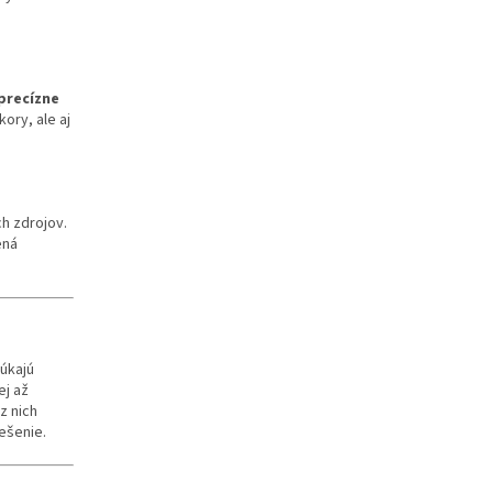
precízne
kory, ale aj
h zdrojov.
ená
úkajú
ej až
z nich
ešenie.