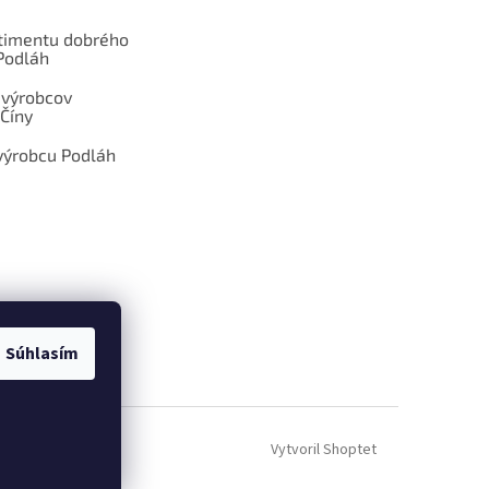
rtimentu dobrého
Podláh
 výrobcov
Číny
výrobcu Podláh
Súhlasím
ÁM DOPYT
Vytvoril Shoptet