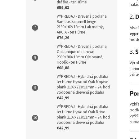
drážka - ter Hürne
halác
€59,03
2.
D
VÝPREDAJ - Drevená podlaha
Bambus karamell beige
2190x162x13mm Lak matný,
Alsa
AKCIA - ter Hürne
vypr
€76,26
mode
VÝPREDAJ - Drevená podlaha
3.
Š
Oak unique old brown
2390x200x13mm Olejované,
Hoblík - ter Hürne
Výro
€68,88
Lami
zdra
VÝPREDAJ - Hybridná podlaha
ter Hürne Hywood Oak Mojave
plank 2197x233x11mm - 24. hod
Po
vodotesná drevená podlaha
€42,99
Vzhľ
VÝPREDAJ - Hybridná podlaha
podl
ter Hürne Hywood Oak Reivo
vyšš
plank 2197x233x11mm - 24. hod
robi
vodotesná drevená podlaha
€42,99