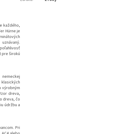
re každého,
Ter Hürne je
aminátových
e uznávaný.
poľahlivosť
 pre širokú
a nemeckej
klasických
ým výrobným
Vzor dreva,
o dreva, čo
iu údržbu a
bancom. Pri
d AC4 alebo