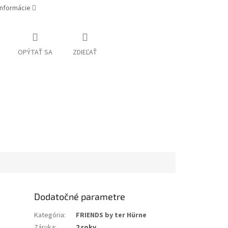
informácie
OPÝTAŤ SA
ZDIEĽAŤ
Dodatočné parametre
Kategória
:
FRIENDS by ter Hürne
Záruka
:
2 roky