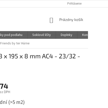
Prihlásenie
NÁKUPNÝ
Prázdny košík
KOŠÍK
ky pod podlahu
Soklové lišty
Doplnky
Kontakty
 Friends by ter Hürne
 x 195 x 8 mm AC4 - 23/32 -
,74
ez DPH
ová
 dní
(>5 m2)