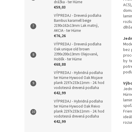
drážka - ter Hürne
AC5)
€59,03
domá
VÝPREDAJ - Drevená podlaha
lami
Bambus karamell beige
rozl
2190x162x13mm Lak matný,
dlhš
AKCIA - ter Hürne
€76,26
Jedn
Mode
VÝPREDAJ - Drevená podlaha
Oak unique old brown
bez 
2390x200x13mm Olejované,
proc
Hoblík - ter Hürne
by t
€68,88
potr
podl
VÝPREDAJ - Hybridná podlaha
ter Hürne Hywood Oak Mojave
plank 2197x233x11mm - 24. hod
Výbo
vodotesná drevená podlaha
Jedn
€42,99
Hürn
lami
VÝPREDAJ - Hybridná podlaha
spoľ
ter Hürne Hywood Oak Reivo
Frie
plank 2197x233x11mm - 24. hod
vodotesná drevená podlaha
ideá
€42,99
rozu