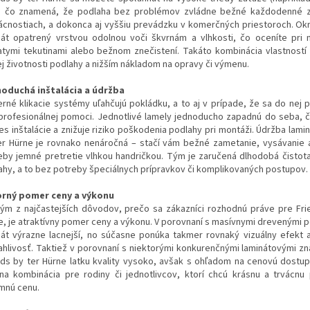
, čo znamená, že podlaha bez problémov zvládne bežné každodenné z
cnostiach, a dokonca aj vyššiu prevádzku v komerčných priestoroch. Ok
nát opatrený vrstvou odolnou voči škvrnám a vlhkosti, čo oceníte pri
iatymi tekutinami alebo bežnom znečistení. Takáto kombinácia vlastností 
ej životnosti podlahy a nižším nákladom na opravy či výmenu.
oduchá inštalácia a údržba
rné klikacie systémy uľahčujú pokládku, a to aj v prípade, že sa do nej p
profesionálnej pomoci. Jednotlivé lamely jednoducho zapadnú do seba, č
es inštalácie a znižuje riziko poškodenia podlahy pri montáži. Údržba lami
er Hürne je rovnako nenáročná – stačí vám bežné zametanie, vysávanie 
eby jemné pretretie vlhkou handričkou. Tým je zaručená dlhodobá čistota
ahy, a to bez potreby špeciálnych prípravkov či komplikovaných postupov.
rný pomer ceny a výkonu
ým z najčastejších dôvodov, prečo sa zákazníci rozhodnú práve pre Fri
e, je atraktívny pomer ceny a výkonu. V porovnaní s masívnymi drevenými p
nát výrazne lacnejší, no súčasne ponúka takmer rovnaký vizuálny efekt 
ahlivosť. Taktiež v porovnaní s niektorými konkurenčnými laminátovými zn
nds by ter Hürne latku kvality vysoko, avšak s ohľadom na cenovú dostup
lna kombinácia pre rodiny či jednotlivcov, ktorí chcú krásnu a trvácnu
mnú cenu.