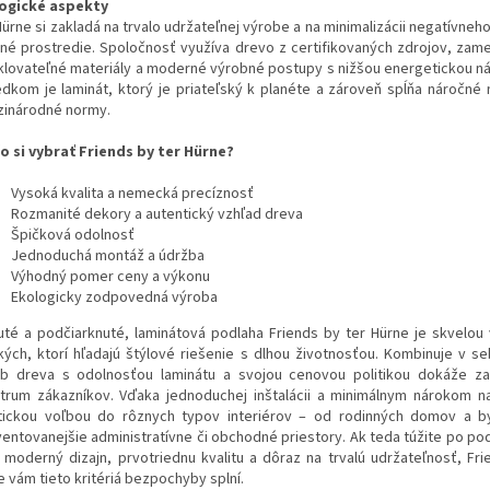
ogické aspekty
Hürne si zakladá na trvalo udržateľnej výrobe a na minimalizácii negatívne
tné prostredie. Spoločnosť využíva drevo z certifikovaných zdrojov, zame
klovateľné materiály a moderné výrobné postupy s nižšou energetickou n
edkom je laminát, ktorý je priateľský k planéte a zároveň spĺňa náročné
inárodné normy.
o si vybrať Friends by ter Hürne?
Vysoká kvalita a nemecká precíznosť
Rozmanité dekory a autentický vzhľad dreva
Špičková odolnosť
Jednoduchá montáž a údržba
Výhodný pomer ceny a výkonu
Ekologicky zodpovedná výroba
uté a podčiarknuté, laminátová podlaha Friends by ter Hürne je skvelou
kých, ktorí hľadajú štýlové riešenie s dlhou životnosťou. Kombinuje v se
b dreva s odolnosťou laminátu a svojou cenovou politikou dokáže za
trum zákazníkov. Vďaka jednoduchej inštalácii a minimálnym nárokom n
tickou voľbou do rôznych typov interiérov – od rodinných domov a b
ventovanejšie administratívne či obchodné priestory. Ak teda túžite po pod
í moderný dizajn, prvotriednu kvalitu a dôraz na trvalú udržateľnosť, Fri
e vám tieto kritériá bezpochyby splní.