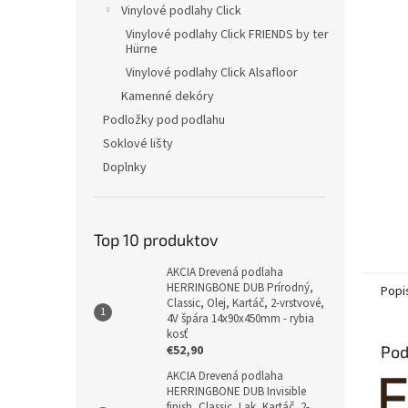
Vinylové podlahy Click
Vinylové podlahy Click FRIENDS by ter
Hürne
Vinylové podlahy Click Alsafloor
Kamenné dekóry
Podložky pod podlahu
Soklové lišty
Doplnky
Top 10 produktov
AKCIA Drevená podlaha
HERRINGBONE DUB Prírodný,
Popi
Classic, Olej, Kartáč, 2-vrstvové,
4V špára 14x90x450mm - rybia
kosť
€52,90
Pod
AKCIA Drevená podlaha
HERRINGBONE DUB Invisible
finish, Classic, Lak, Kartáč, 2-