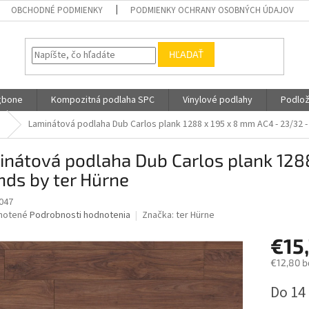
OBCHODNÉ PODMIENKY
PODMIENKY OCHRANY OSOBNÝCH ÚDAJOV
HĽADAŤ
gbone
Kompozitná podlaha SPC
Vinylové podlahy
Podlož
e
Laminátová podlaha Dub Carlos plank 1288 x 195 x 8 mm AC4 - 23/32 -
nátová podlaha Dub Carlos plank 1288
nds by ter Hürne
047
né
notené
Podrobnosti hodnotenia
Značka:
ter Hürne
nie
€15
u
€12,80 b
Jednotk
Do 14
cena:
iek.