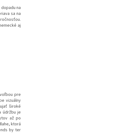
ho dopadu na
riava sa na
áročnosťou.
 nemecké aj
 voľbou pre
be vizuálny
ujať široké
a údržbu je
ytov až po
lahe, ktorá
ends by ter