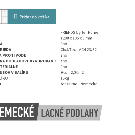
Pridať do košíka
FRIENDS by ter Hürne
1288 x 195 x 8 mm
A
áno
TRIEDA
ClickTec - AC4 23/32
 PROTI VODE
áno
NA PODLAHOVÉ VYKUROVANIE
áno
TERIALNE
áno
USOV V BALÍKU
9ks = 2,26m2
LÍKU
15kg
A
ter Hürne - Nemecko