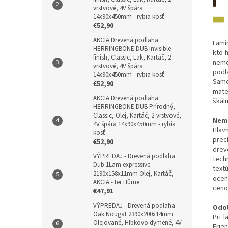
vrstvové, 4V špára
14x90x450mm - rybia kosť
€52,90
AKCIA Drevená podlaha
Lami
HERRINGBONE DUB Invisible
kto 
finish, Classic, Lak, Kartáč, 2-
neme
vrstvové, 4V špára
podl
14x90x450mm - rybia kosť
Samo
€52,90
mate
AKCIA Drevená podlaha
škál
HERRINGBONE DUB Prírodný,
Classic, Olej, Kartáč, 2-vrstvové,
Neme
4V špára 14x90x450mm - rybia
Hlav
kosť
prec
€52,90
drev
VÝPREDAJ - Drevená podlaha
tech
Dub 1Lam expressive
text
2190x158x11mm Olej, Kartáč,
ocen
AKCIA - ter Hürne
ceno
€47,91
VÝPREDAJ - Drevená podlaha
Odol
Oak Nougat 2390x200x14mm
Pri 
Olejované, Hlbkovo dymené, 4V
Frie