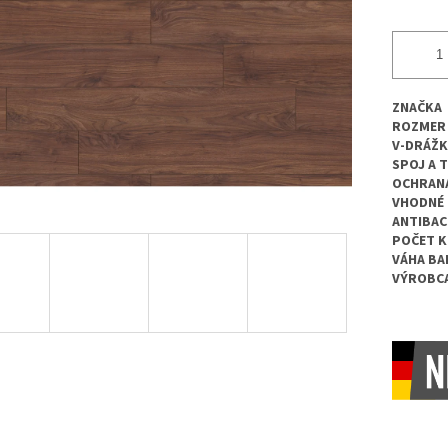
ZNAČKA
ROZMER
V-DRÁŽK
SPOJ A 
OCHRANA
VHODNÉ 
ANTIBAC
POČET K
VÁHA BA
VÝROBC