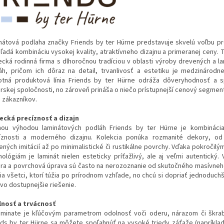
nátová podlaha značky Friends by ter Hürne predstavuje skvelú voľbu p
hľadá kombináciu vysokej kvality, atraktívneho dizajnu a primeranej ceny. 
cká rodinná firma s dlhoročnou tradíciou v oblasti výroby drevených a l
áh, pričom ich dôraz na detail, trvanlivosť a estetiku je medzinárodn
tná produktová línia Friends by ter Hürne odráža dôveryhodnosť a s
rskej spoločnosti, no zároveň prináša o niečo prístupnejší cenový segment
u zákazníkov.
cká precíznosť a dizajn
nou výhodou laminátových podláh Friends by ter Hürne je kombináci
íznosti a moderného dizajnu. Kolekcia ponúka rozmanité dekory, od 
ených imitácií až po minimalistické či rustikálne povrchy. Vďaka pokročil
nológiám je laminát nielen esteticky príťažlivý, ale aj veľmi autentický. 
úra a povrchová úprava sú často na nerozoznanie od skutočného masívneh
ia všetci, ktorí túžia po prírodnom vzhľade, no chcú si dopriať jednoduchš
vo dostupnejšie riešenie.
nosť a trvácnosť
laminate je kľúčovým parametrom odolnosť voči oderu, nárazom či škra
nds by ter Hürne sa môžete spoľahnúť na vysoké triedy záťaže (napríkla