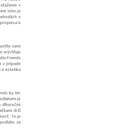
aťaženie v
rem toho je
 nehodách s
prispieva k
ustíte sami
o urýchľuje
nátu Friends
a v prípade
 a estetika
ends by ter
odlahami je
a dlhoročnú
ačkami drží
nosť. To je
 podlahu za