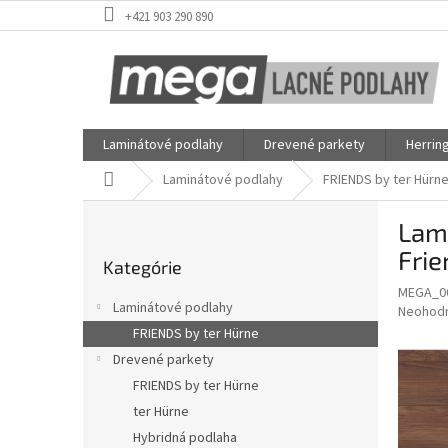
Prejsť
+421 903 290 890
na
obsah
Laminátové podlahy
Drevené parkety
Herrin
Domov
Laminátové podlahy
FRIENDS by ter Hürn
B
Lami
o
Preskočiť
č
Frie
Kategórie
kategórie
n
MEGA_0
ý
Laminátové podlahy
Priemer
Neohod
p
hodnote
FRIENDS by ter Hürne
a
produkt
Drevené parkety
n
je
e
FRIENDS by ter Hürne
0,0
z
l
ter Hürne
5
Hybridná podlaha
hviezdič