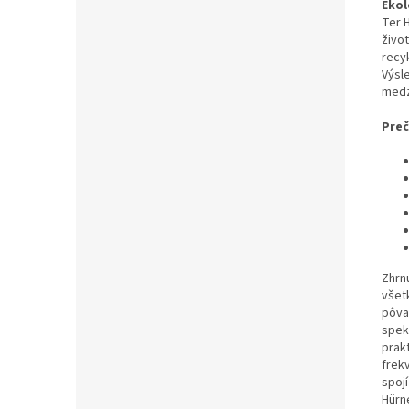
Ekol
Ter 
živo
recy
Výsl
medz
Preč
Zhrn
všet
pôva
spek
prak
frek
spoj
Hürn