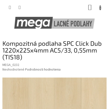
Prejsť
NÁKUP
na
obsah
KOŠÍK
Kompozitná podlaha SPC Click Dub
1220x225x4mm AC5/33, 0,55mm
(TIS18)
MEGA_0232
Priemerné
Neohodnotené
Podrobnosti hodnotenia
hodnotenie
produktu
je
0,0
z
5
hviezdičiek.