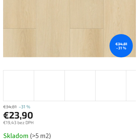
€34,81
–31 %
€34,81
–31 %
€23,90
€19,43 bez DPH
Jednotková
Skladom
(>5 m2)
cena: