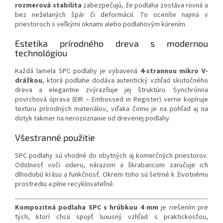
rozmerová stabilita
zabezpečujú, že podlaha zostáva rovná a
bez neželaných špár či deformácií. To oceníte najmä v
priestoroch s veľkými oknami alebo podlahovým kúrením.
Estetika prírodného dreva s modernou
technológiou
Každá lamela SPC podlahy je vybavená
4-strannou mikro V-
drážkou
, ktorá podlahe dodáva autentický vzhľad skutočného
dreva a elegantne zvýrazňuje jej štruktúru. Synchrónna
povrchová úprava (EIR – Embossed in Register) verne kopíruje
textúru prírodných materiálov, vďaka čomu je na pohľad aj na
dotyk takmer na nerozoznanie od drevenej podlahy.
Všestranné použitie
SPC podlahy sú vhodné do obytných aj komerčných priestorov.
Odolnosť voči oderu, nárazom a škrabancom zaručuje ich
dlhodobú krásu a funkčnosť. Okrem toho sú šetrné k životnému
prostrediu a plne recyklovateľné.
Kompozitná podlaha SPC s hrúbkou 4 mm
je riešením pre
tých, ktorí chcú spojiť luxusný vzhľad s praktickosťou,