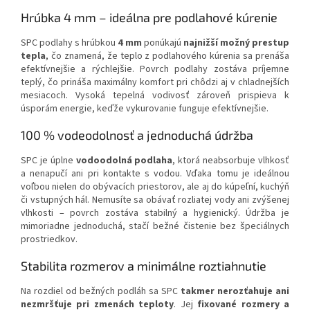
Hrúbka 4 mm – ideálna pre podlahové kúrenie
SPC podlahy s hrúbkou
4 mm
ponúkajú
najnižší možný prestup
tepla
, čo znamená, že teplo z podlahového kúrenia sa prenáša
efektívnejšie a rýchlejšie. Povrch podlahy zostáva príjemne
teplý, čo prináša maximálny komfort pri chôdzi aj v chladnejších
mesiacoch. Vysoká tepelná vodivosť zároveň prispieva k
úsporám energie, keďže vykurovanie funguje efektívnejšie.
100 % vodeodolnosť a jednoduchá údržba
SPC je úplne
vodoodolná podlaha
, ktorá neabsorbuje vlhkosť
a nenapučí ani pri kontakte s vodou. Vďaka tomu je ideálnou
voľbou nielen do obývacích priestorov, ale aj do kúpeľní, kuchýň
či vstupných hál. Nemusíte sa obávať rozliatej vody ani zvýšenej
vlhkosti – povrch zostáva stabilný a hygienický. Údržba je
mimoriadne jednoduchá, stačí bežné čistenie bez špeciálnych
prostriedkov.
Stabilita rozmerov a minimálne roztiahnutie
Na rozdiel od bežných podláh sa SPC
takmer nerozťahuje ani
nezmršťuje pri zmenách teploty
. Jej
fixované rozmery a