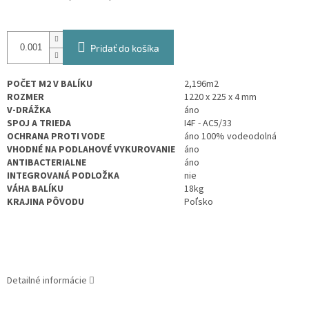
Pridať do košíka
POČET M2 V BALÍKU
2,196
m2
ROZMER
1220 x 225 x 4 mm
V-DRÁŽKA
áno
SPOJ A TRIEDA
I4F - AC5/33
OCHRANA PROTI VODE
áno 100% vodeodolná
VHODNÉ NA PODLAHOVÉ VYKUROVANIE
áno
ANTIBACTERIALNE
áno
INTEGROVANÁ PODLOŽKA
nie
VÁHA BALÍKU
18kg
KRAJINA PÔVODU
Poľsko
Detailné informácie