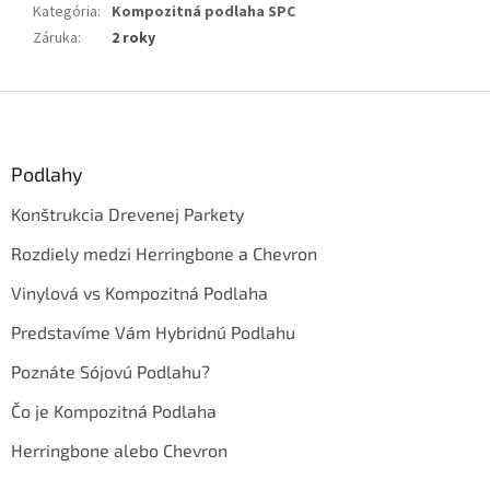
Kategória
:
Kompozitná podlaha SPC
Záruka
:
2 roky
Z
á
p
ä
Podlahy
t
Konštrukcia Drevenej Parkety
i
e
Rozdiely medzi Herringbone a Chevron
Vinylová vs Kompozitná Podlaha
Predstavíme Vám Hybridnú Podlahu
Poznáte Sójovú Podlahu?
Čo je Kompozitná Podlaha
Herringbone alebo Chevron