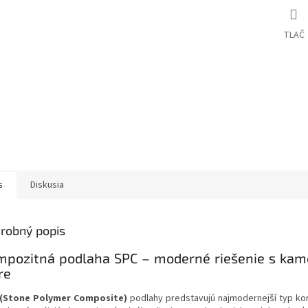
TLAČ
s
Diskusia
robný popis
mpozitná podlaha SPC – moderné riešenie s ka
re
(Stone Polymer Composite)
podlahy predstavujú najmodernejší typ k