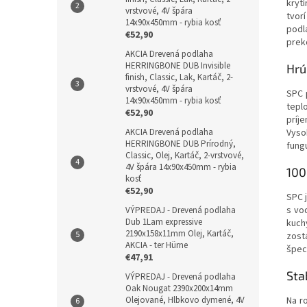
krytí
vrstvové, 4V špára
tvor
14x90x450mm - rybia kosť
podl
€52,90
prek
AKCIA Drevená podlaha
HERRINGBONE DUB Invisible
Hrú
finish, Classic, Lak, Kartáč, 2-
vrstvové, 4V špára
SPC 
14x90x450mm - rybia kosť
tepl
€52,90
príj
Vyso
AKCIA Drevená podlaha
HERRINGBONE DUB Prírodný,
fungu
Classic, Olej, Kartáč, 2-vrstvové,
4V špára 14x90x450mm - rybia
100
kosť
€52,90
SPC 
s vo
VÝPREDAJ - Drevená podlaha
Dub 1Lam expressive
kuch
2190x158x11mm Olej, Kartáč,
zost
AKCIA - ter Hürne
špec
€47,91
Sta
VÝPREDAJ - Drevená podlaha
Oak Nougat 2390x200x14mm
Na r
Olejované, Hlbkovo dymené, 4V