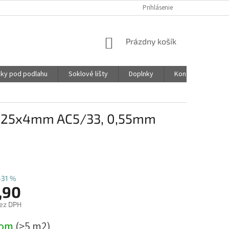
Prihlásenie
NÁKUPNÝ
Prázdny košík
KOŠÍK
ky pod podlahu
Soklové lišty
Doplnky
Kontakty
x225x4mm AC5/33, 0,55mm
–31 %
,90
ez DPH
ová
dom
(>5 m2)