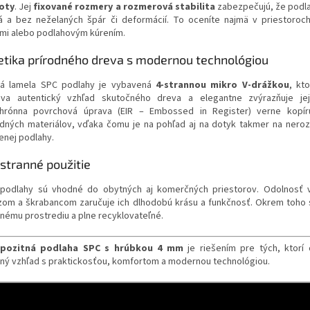
oty
. Jej
fixované rozmery a rozmerová stabilita
zabezpečujú, že podl
á a bez neželaných špár či deformácií. To oceníte najmä v priestoroc
mi alebo podlahovým kúrením.
etika prírodného dreva s modernou technológiou
á lamela SPC podlahy je vybavená
4-strannou mikro V-drážkou
, kt
va autentický vzhľad skutočného dreva a elegantne zvýrazňuje jej 
hrónna povrchová úprava (EIR – Embossed in Register) verne kopíru
odných materiálov, vďaka čomu je na pohľad aj na dotyk takmer na nero
enej podlahy.
stranné použitie
podlahy sú vhodné do obytných aj komerčných priestorov. Odolnosť v
zom a škrabancom zaručuje ich dlhodobú krásu a funkčnosť. Okrem toho 
tnému prostrediu a plne recyklovateľné.
pozitná podlaha SPC s hrúbkou 4 mm
je riešením pre tých, ktorí 
sný vzhľad s praktickosťou, komfortom a modernou technológiou.