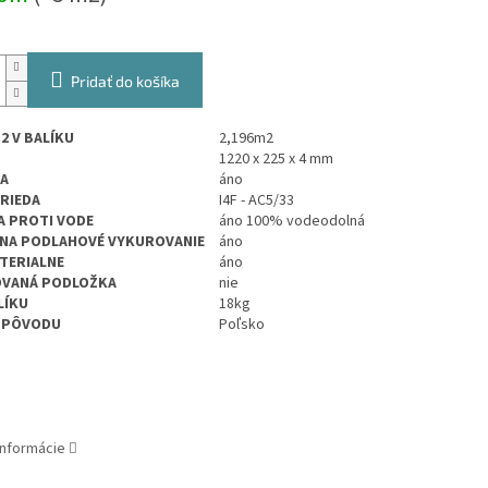
Pridať do košíka
2 V BALÍKU
2,196
m2
1220 x 225 x 4 mm
A
áno
TRIEDA
I4F - AC5/33
 PROTI VODE
áno 100% vodeodolná
NA PODLAHOVÉ VYKUROVANIE
áno
TERIALNE
áno
OVANÁ PODLOŽKA
nie
LÍKU
18kg
 PÔVODU
Poľsko
informácie