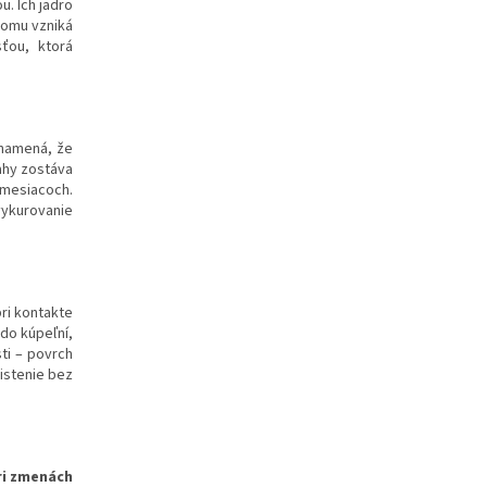
u. Ich jadro
tomu vzniká
ťou, ktorá
znamená, že
ahy zostáva
 mesiacoch.
ykurovanie
pri kontakte
do kúpeľní,
ti – povrch
istenie bez
ri zmenách