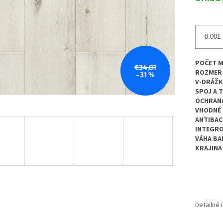
POČET M
€34,81
ROZMER
–31 %
V-DRÁŽK
SPOJ A 
OCHRANA
VHODNÉ 
ANTIBAC
INTEGR
VÁHA BA
KRAJINA
Detailné 