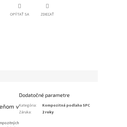
OPÝTAŤ SA
ZDIEĽAŤ
Dodatočné parametre
Kategória
:
Kompozitná podlaha SPC
meňom v
Záruka
:
2 roky
ompozitných