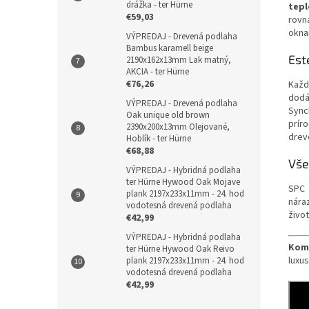
drážka - ter Hürne
tepl
€59,03
rovn
okna
VÝPREDAJ - Drevená podlaha
Bambus karamell beige
Est
2190x162x13mm Lak matný,
AKCIA - ter Hürne
€76,26
Každ
dodá
VÝPREDAJ - Drevená podlaha
Sync
Oak unique old brown
prír
2390x200x13mm Olejované,
drev
Hoblík - ter Hürne
€68,88
Vše
VÝPREDAJ - Hybridná podlaha
ter Hürne Hywood Oak Mojave
SPC 
plank 2197x233x11mm - 24. hod
nára
vodotesná drevená podlaha
živo
€42,99
VÝPREDAJ - Hybridná podlaha
Kom
ter Hürne Hywood Oak Reivo
luxu
plank 2197x233x11mm - 24. hod
vodotesná drevená podlaha
€42,99