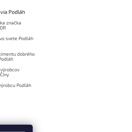
via Podláh
ka značka
OOR
 vo svete Podláh
rtimentu dobrého
Podláh
 výrobcov
Číny
výrobcu Podláh