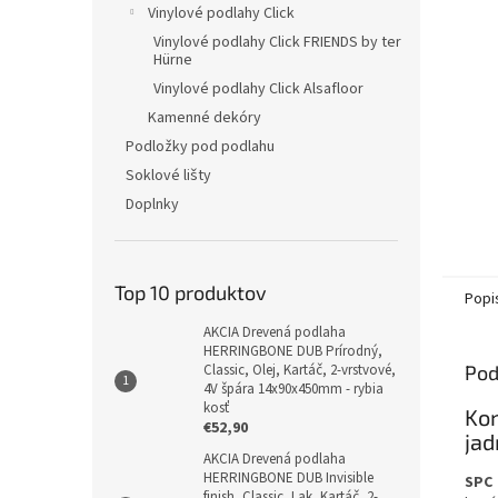
Vinylové podlahy Click
Vinylové podlahy Click FRIENDS by ter
Hürne
Vinylové podlahy Click Alsafloor
Kamenné dekóry
Podložky pod podlahu
Soklové lišty
Doplnky
Top 10 produktov
Popi
AKCIA Drevená podlaha
HERRINGBONE DUB Prírodný,
Pod
Classic, Olej, Kartáč, 2-vrstvové,
4V špára 14x90x450mm - rybia
kosť
Ko
€52,90
jad
AKCIA Drevená podlaha
HERRINGBONE DUB Invisible
SPC 
finish, Classic, Lak, Kartáč, 2-