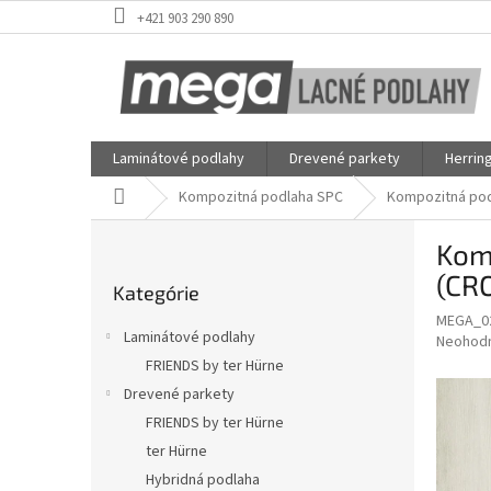
Prejsť
+421 903 290 890
na
obsah
Laminátové podlahy
Drevené parkety
Herrin
Domov
Kompozitná podlaha SPC
Kompozitná pod
B
Kom
o
Preskočiť
č
(CR
Kategórie
kategórie
n
MEGA_0
ý
Laminátové podlahy
Priemer
Neohod
p
hodnote
FRIENDS by ter Hürne
a
produkt
Drevené parkety
n
je
e
FRIENDS by ter Hürne
0,0
z
l
ter Hürne
5
Hybridná podlaha
hviezdič