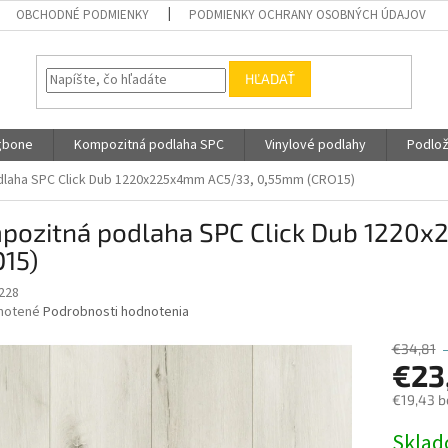
OBCHODNÉ PODMIENKY
PODMIENKY OCHRANY OSOBNÝCH ÚDAJOV
HĽADAŤ
gbone
Kompozitná podlaha SPC
Vinylové podlahy
Podlož
laha SPC Click Dub 1220x225x4mm AC5/33, 0,55mm (CRO15)
pozitná podlaha SPC Click Dub 1220
O15)
228
né
notené
Podrobnosti hodnotenia
nie
u
€34,81
€23
€19,43 b
Jednotk
Skla
iek.
cena: