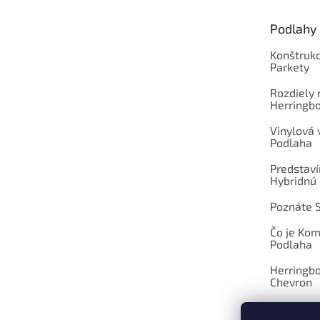
ä
t
Podlahy
i
e
Konštrukc
Parkety
Rozdiely
Herringb
Vinylová
Podlaha
Predstav
Hybridnú
Poznáte 
Čo je Ko
Podlaha
Herringb
Chevron