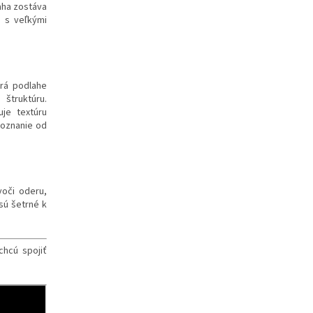
aha zostáva
h s veľkými
orá podlahe
štruktúru.
je textúru
zoznanie od
oči oderu,
sú šetrné k
chcú spojiť