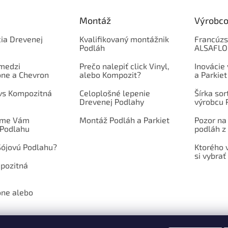
Montáž
Výrobco
ia Drevenej
Kvalifikovaný montážnik
Francúzs
Podláh
ALSAFL
 medzi
Prečo nalepiť click Vinyl,
Inovácie
one a Chevron
alebo Kompozit?
a Parkiet
 vs Kompozitná
Celoplošné lepenie
Šírka so
Drevenej Podlahy
výrobcu 
íme Vám
Montáž Podláh a Parkiet
Pozor na
 Podlahu
podláh z 
Sójovú Podlahu?
Ktorého 
si vybrať
mpozitná
one alebo