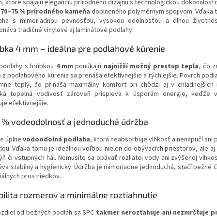
n, ktoré spájajú eleganciu prírodného dizajnu s technologickou dokonalosťo
í
70–75 % prírodného kameňa
doplneného polymérnym spojivom. Vďaka 
aha s mimoriadnou pevnosťou, vysokou odolnosťou a dlhou životnos
onáva tradičné vinylové aj laminátové podlahy.
bka 4 mm – ideálna pre podlahové kúrenie
podlahy s hrúbkou
4 mm
ponúkajú
najnižší možný prestup tepla
, čo 
o z podlahového kúrenia sa prenáša efektívnejšie a rýchlejšie. Povrch podl
emne teplý, čo prináša maximálny komfort pri chôdzi aj v chladnejších
ká tepelná vodivosť zároveň prispieva k úsporám energie, keďže v
je efektívnejšie.
 % vodeodolnosť a jednoduchá údržba
je úplne
vodoodolná podlaha
, ktorá neabsorbuje vlhkosť a nenapučí ani 
dou. Vďaka tomu je ideálnou voľbou nielen do obývacích priestorov, ale aj 
ýň či vstupných hál. Nemusíte sa obávať rozliatej vody ani zvýšenej vlhkos
áva stabilný a hygienický. Údržba je mimoriadne jednoduchá, stačí bežné č
iálnych prostriedkov.
bilita rozmerov a minimálne roztiahnutie
ozdiel od bežných podláh sa SPC
takmer nerozťahuje ani nezmršťuje p