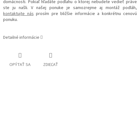
domácnosti. Pokiaľ hľadáte podlahu o ktorej nebudete vedieť práve
ste ju našli. V našej ponuke je samozrejme aj montáž podláh,
kontaktujte nás
prosím pre bližšie informácie a konkrétnu cenovú
ponuku.
Detailné informácie
OPÝTAŤ SA
ZDIEĽAŤ