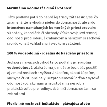
Maximálna odolnosť a dlhá životnosť
Táto podlaha patrí do najvyššej triedy záťaže
AC5/33
, čo
znamená, že je vhodná nielen do domácností, ale aj do
intenzívne namáhaných komerčných priestorov
ako
sú hotely, kancelárie či obchody. Vďaka svojej extrémnej
odolnosti proti oderu, škrabancom a nárazom si zachová
svoj dokonalý vzhľad aj pri vysokom zaťažení.
100 % vodeodolná – ideálna do každého priestoru
Jednou z najväčších výhod tejto podlahy je
jej úplná
vodeodolnosť
, vďaka čomu ju môžete bez obáv použiť
aj v miestnostiach s vyššou vlhkosťou, ako sú kúpeľne,
kuchyne či vstupné haly. Bezproblémová údržba a vysoká
odolnosť voči škvrnám a nečistotám z nej robia
praktickú voľbu pre rodiny s deťmi či domácnosťami so
zvieratami.
Flexibilné možnosti inštalácie – plávajúca alebo