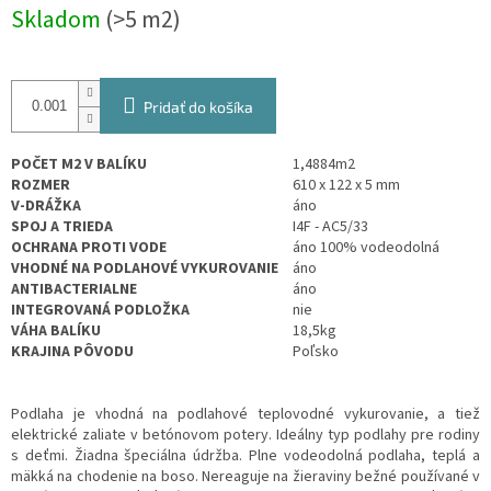
Jednotková
Skladom
(>5 m2)
cena:
Pridať do košíka
POČET M2 V BALÍKU
1,4884
m2
ROZMER
610 x 122
x 5 mm
V-DRÁŽKA
áno
SPOJ A TRIEDA
I4F - AC5/33
OCHRANA PROTI VODE
áno 100% vodeodolná
VHODNÉ NA PODLAHOVÉ VYKUROVANIE
áno
ANTIBACTERIALNE
áno
INTEGROVANÁ PODLOŽKA
nie
VÁHA BALÍKU
18,5kg
KRAJINA PÔVODU
Poľsko
Podlaha je vhodná na podlahové teplovodné vykurovanie, a tiež
elektrické zaliate v betónovom potery. Ideálny typ podlahy pre rodiny
s deťmi. Žiadna špeciálna údržba. Plne vodeodolná podlaha, teplá a
mäkká na chodenie na boso. Nereaguje na žieraviny bežné používané v