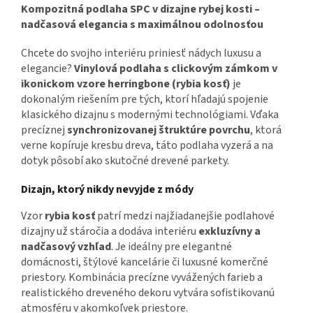
Kompozitná podlaha SPC v dizajne rybej kosti –
nadčasová elegancia s maximálnou odolnosťou
Chcete do svojho interiéru priniesť nádych luxusu a
elegancie?
Vinylová podlaha s clickovým zámkom v
ikonickom vzore herringbone (rybia kosť)
je
dokonalým riešením pre tých, ktorí hľadajú spojenie
klasického dizajnu s modernými technológiami. Vďaka
precíznej
synchronizovanej štruktúre povrchu
, ktorá
verne kopíruje kresbu dreva, táto podlaha vyzerá a na
dotyk pôsobí ako skutočné drevené parkety.
Dizajn, ktorý nikdy nevyjde z módy
Vzor
rybia kosť
patrí medzi najžiadanejšie podlahové
dizajny už stáročia a dodáva interiéru
exkluzívny a
nadčasový vzhľad
. Je ideálny pre elegantné
domácnosti, štýlové kancelárie či luxusné komerčné
priestory. Kombinácia precízne vyvážených farieb a
realistického dreveného dekoru vytvára sofistikovanú
atmosféru v akomkoľvek priestore.