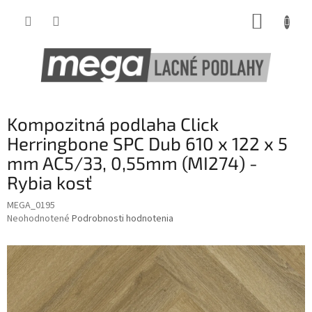
Prejsť
NÁKUP
na
obsah
KOŠÍK
Kompozitná podlaha Click
Herringbone SPC Dub 610 x 122 x 5
mm AC5/33, 0,55mm (MI274) -
Rybia kosť
MEGA_0195
Priemerné
Neohodnotené
Podrobnosti hodnotenia
hodnotenie
produktu
je
0,0
z
5
hviezdičiek.