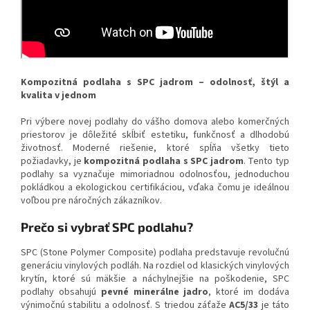
Kompozitná podlaha s SPC jadrom – odolnosť, štýl a
kvalita v jednom
Pri výbere novej podlahy do vášho domova alebo komerčných
priestorov je dôležité skĺbiť estetiku, funkčnosť a dlhodobú
životnosť. Moderné riešenie, ktoré spĺňa všetky tieto
požiadavky, je
kompozitná podlaha s SPC jadrom
. Tento typ
podlahy sa vyznačuje mimoriadnou odolnosťou, jednoduchou
pokládkou a ekologickou certifikáciou, vďaka čomu je ideálnou
voľbou pre náročných zákazníkov.
Prečo si vybrať SPC podlahu?
SPC (Stone Polymer Composite) podlaha predstavuje revolučnú
generáciu vinylových podláh. Na rozdiel od klasických vinylových
krytín, ktoré sú mäkšie a náchylnejšie na poškodenie, SPC
podlahy obsahujú
pevné minerálne jadro
, ktoré im dodáva
výnimočnú stabilitu a odolnosť. S triedou záťaže
AC5/33
je táto