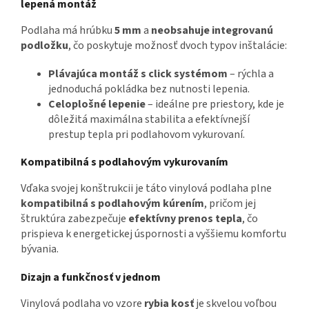
lepená montáž
Podlaha má hrúbku
5 mm
a
neobsahuje integrovanú
podložku
, čo poskytuje možnosť dvoch typov inštalácie:
Plávajúca montáž s click systémom
– rýchla a
jednoduchá pokládka bez nutnosti lepenia.
Celoplošné lepenie
– ideálne pre priestory, kde je
dôležitá maximálna stabilita a efektívnejší
prestup tepla pri podlahovom vykurovaní.
Kompatibilná s podlahovým vykurovaním
Vďaka svojej konštrukcii je táto vinylová podlaha plne
kompatibilná s podlahovým kúrením
, pričom jej
štruktúra zabezpečuje
efektívny prenos tepla
, čo
prispieva k energetickej úspornosti a vyššiemu komfortu
bývania.
Dizajn a funkčnosť v jednom
Vinylová podlaha vo vzore
rybia kosť
je skvelou voľbou