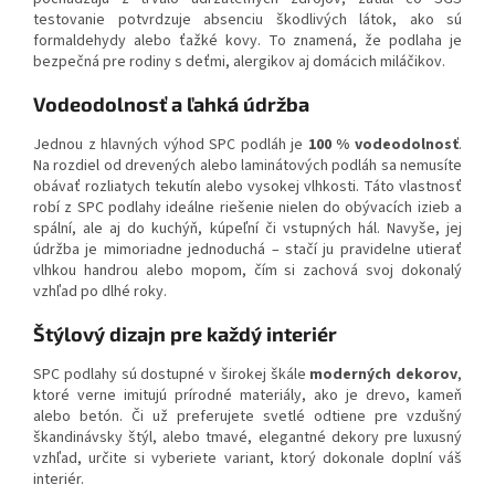
testovanie potvrdzuje absenciu škodlivých látok, ako sú
formaldehydy alebo ťažké kovy. To znamená, že podlaha je
bezpečná pre rodiny s deťmi, alergikov aj domácich miláčikov.
Vodeodolnosť a ľahká údržba
Jednou z hlavných výhod SPC podláh je
100 % vodeodolnosť
.
Na rozdiel od drevených alebo laminátových podláh sa nemusíte
obávať rozliatych tekutín alebo vysokej vlhkosti. Táto vlastnosť
robí z SPC podlahy ideálne riešenie nielen do obývacích izieb a
spální, ale aj do kuchýň, kúpeľní či vstupných hál. Navyše, jej
údržba je mimoriadne jednoduchá – stačí ju pravidelne utierať
vlhkou handrou alebo mopom, čím si zachová svoj dokonalý
vzhľad po dlhé roky.
Štýlový dizajn pre každý interiér
SPC podlahy sú dostupné v širokej škále
moderných dekorov
,
ktoré verne imitujú prírodné materiály, ako je drevo, kameň
alebo betón. Či už preferujete svetlé odtiene pre vzdušný
škandinávsky štýl, alebo tmavé, elegantné dekory pre luxusný
vzhľad, určite si vyberiete variant, ktorý dokonale doplní váš
interiér.