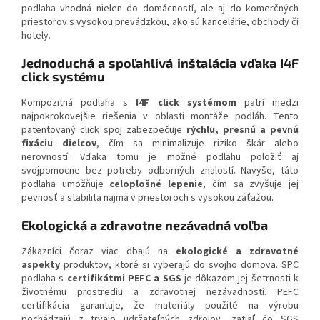
podlaha vhodná nielen do domácností, ale aj do komerčných
priestorov s vysokou prevádzkou, ako sú kancelárie, obchody či
hotely.
Jednoduchá a spoľahlivá inštalácia vďaka I4F
click systému
Kompozitná podlaha s
I4F click systémom
patrí medzi
najpokrokovejšie riešenia v oblasti montáže podláh. Tento
patentovaný click spoj zabezpečuje
rýchlu, presnú a pevnú
fixáciu dielcov
, čím sa minimalizuje riziko škár alebo
nerovností. Vďaka tomu je možné podlahu položiť aj
svojpomocne bez potreby odborných znalostí. Navyše, táto
podlaha umožňuje
celoplošné lepenie
, čím sa zvyšuje jej
pevnosť a stabilita najmä v priestoroch s vysokou záťažou.
Ekologická a zdravotne nezávadná voľba
Zákazníci čoraz viac dbajú na
ekologické a zdravotné
aspekty
produktov, ktoré si vyberajú do svojho domova. SPC
podlaha s
certifikátmi PEFC a SGS
je dôkazom jej šetrnosti k
životnému prostrediu a zdravotnej nezávadnosti. PEFC
certifikácia garantuje, že materiály použité na výrobu
pochádzajú z trvalo udržateľných zdrojov, zatiaľ čo SGS