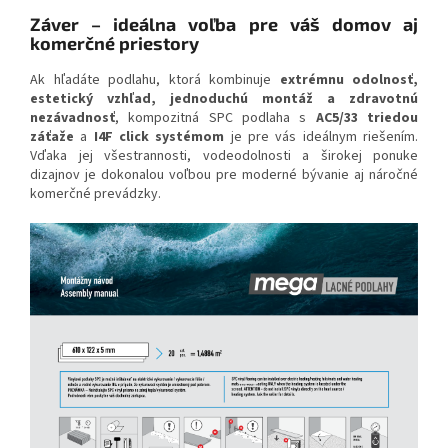
Záver – ideálna voľba pre váš domov aj
komerčné priestory
Ak hľadáte podlahu, ktorá kombinuje
extrémnu odolnosť,
estetický vzhľad, jednoduchú montáž a zdravotnú
nezávadnosť
, kompozitná SPC podlaha s
AC5/33 triedou
záťaže
a
I4F click systémom
je pre vás ideálnym riešením.
Vďaka jej všestrannosti, vodeodolnosti a širokej ponuke
dizajnov je dokonalou voľbou pre moderné bývanie aj náročné
komerčné prevádzky.