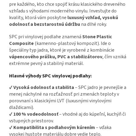
pre každého, kto chce spojiť krásu klasického dreveného
vzhľadu s výhodami moderného vinylu. Investujte do
kvality, ktorá vám poskytne
luxusný vzhľad, vysokú
odolnosť a bezstarostnú údržbu
na dlhé roky.
SPC pri vinylovej podlahe znamená
Stone Plastic
Composite
(kamenno-plastový kompozit). Ide o
špeciálny typ jadra, ktoré je vyrobené z kombinácie
vápencového prášku, PVC a stabilizátorov
, čím vzniká
extrémne pevný a stabilný materiál.
Hlavné výhody SPC vinylovej podlahy:
✔
Vysoká odolnosť a stabilita
– SPC jadro je pevnejšie a
menej náchylné na rozťažnosť pri zmenách teploty v
porovnaní s klasickými LVT (luxusnými vinylovými
dlaždicami).
✔
100 % vodeodolnosť
– vhodné aj do kúpeľní, kuchýň či
vstupných priestorov.
✔
Kompatibilita s podlahovým kúrením
– vďaka
vysokej hustote materiálu dobre vedie teplo.