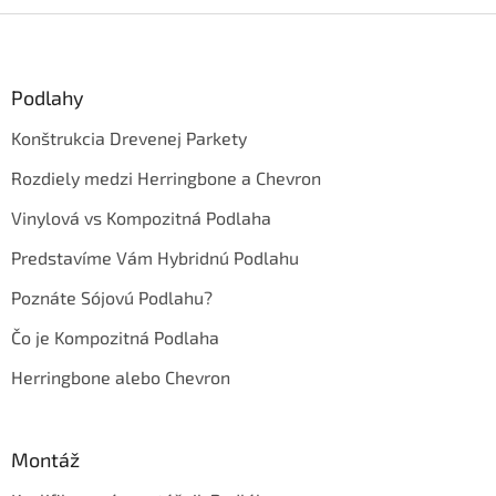
Z
á
p
ä
Podlahy
t
Konštrukcia Drevenej Parkety
i
e
Rozdiely medzi Herringbone a Chevron
Vinylová vs Kompozitná Podlaha
Predstavíme Vám Hybridnú Podlahu
Poznáte Sójovú Podlahu?
Čo je Kompozitná Podlaha
Herringbone alebo Chevron
Montáž