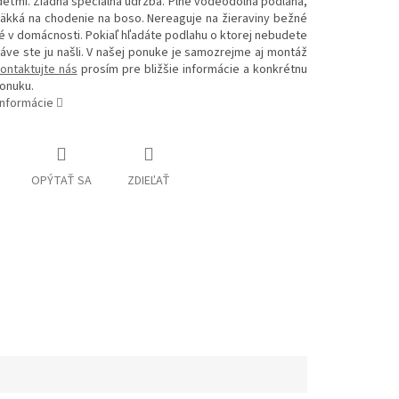
deťmi. Žiadna špeciálna údržba. Plne vodeodolná podlaha,
mäkká na chodenie na boso. Nereaguje na žieraviny bežné
 v domácnosti. Pokiaľ hľadáte podlahu o ktorej nebudete
áve ste ju našli. V našej ponuke je samozrejme aj montáž
ontaktujte nás
prosím pre bližšie informácie a konkrétnu
onuku.
informácie
OPÝTAŤ SA
ZDIEĽAŤ