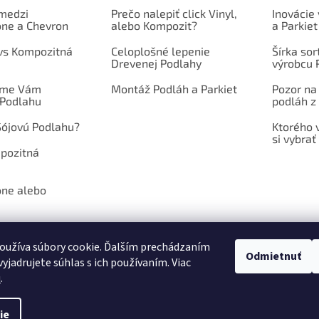
 medzi
Prečo nalepiť click Vinyl,
Inovácie
one a Chevron
alebo Kompozit?
a Parkiet
 vs Kompozitná
Celoplošné lepenie
Šírka so
Drevenej Podlahy
výrobcu 
íme Vám
Montáž Podláh a Parkiet
Pozor na
 Podlahu
podláh z 
Sójovú Podlahu?
Ktorého 
si vybrať
mpozitná
one alebo
oužíva súbory cookie. Ďalším prechádzaním
Odmietnuť
yjadrujete súhlas s ich používaním. Viac
NÉ PODMIENKY
PODMIENKY OCHRANY OSOBNÝCH ÚDAJOV
POŠLITE N
u
.
ie