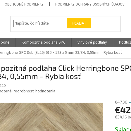
OBCHODNÉ PODMIENKY
PODMIENKY OCHRANY OSOBNÝCH ÚDAJOV
HĽADAŤ
gbone
Kompozitná podlaha SPC
Vinylové podlahy
Podlož
rringbone SPC Dub (EL26) 615 x 123 x 5 mm 23/34, 0,55mm - Rybia kosť
ozitná podlaha Click Herringbone SPC
34, 0,55mm - Rybia kosť
220
né
notené
Podrobnosti hodnotenia
nie
u
€47,36
€42
€34,15 b
Jednotk
Skla
iek.
cena: