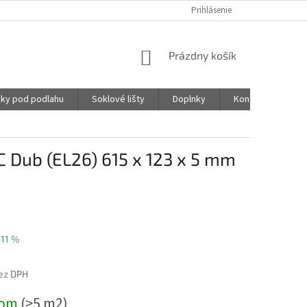
Prihlásenie
NÁKUPNÝ
Prázdny košík
KOŠÍK
ky pod podlahu
Soklové lišty
Doplnky
Kontakty
 Dub (EL26) 615 x 123 x 5 mm
–11 %
ez DPH
ová
dom
(>5 m2)