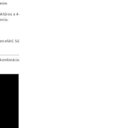
enie.
uktúrou a 4-
nciu.
ncelárií. Sú
 kombináciu