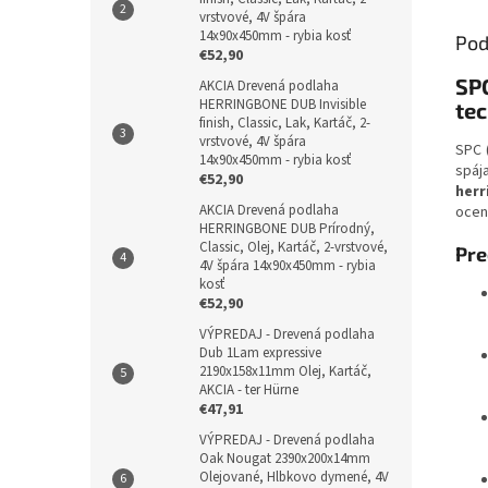
vrstvové, 4V špára
14x90x450mm - rybia kosť
Pod
€52,90
SP
AKCIA Drevená podlaha
HERRINGBONE DUB Invisible
tec
finish, Classic, Lak, Kartáč, 2-
vrstvové, 4V špára
SPC 
14x90x450mm - rybia kosť
spáj
€52,90
herr
AKCIA Drevená podlaha
ocen
HERRINGBONE DUB Prírodný,
Classic, Olej, Kartáč, 2-vrstvové,
Pre
4V špára 14x90x450mm - rybia
kosť
€52,90
VÝPREDAJ - Drevená podlaha
Dub 1Lam expressive
2190x158x11mm Olej, Kartáč,
AKCIA - ter Hürne
€47,91
VÝPREDAJ - Drevená podlaha
Oak Nougat 2390x200x14mm
Olejované, Hlbkovo dymené, 4V