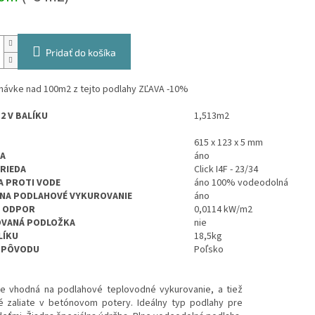
Pridať do košíka
dnávke nad 100m2 z tejto podlahy ZĽAVA -10%
2 V BALÍKU
1,513m2
615 x 123 x 5 mm
A
áno
TRIEDA
Click I4F - 23/34
 PROTI VODE
áno 100% vodeodolná
NA PODLAHOVÉ VYKUROVANIE
áno
Ý ODPOR
0,0114 kW/m2
OVANÁ PODLOŽKA
nie
LÍKU
18,5kg
 PÔVODU
Poľsko
je vhodná na podlahové teplovodné vykurovanie, a tiež
ké zaliate v betónovom potery. Ideálny typ podlahy pre