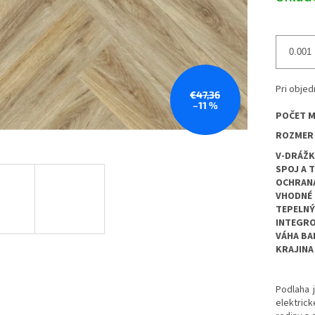
Pri obje
€47,36
–11 %
POČET M
ROZMER
V-DRÁŽK
SPOJ A 
OCHRANA
VHODNÉ 
TEPELN
INTEGR
VÁHA BA
KRAJINA
Podlaha 
elektric