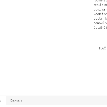
rodiny s 
teplá a 
používané
vedieť pr
podláh,
k
cenovú p
Detailné 
TLAČ
s
Diskusia