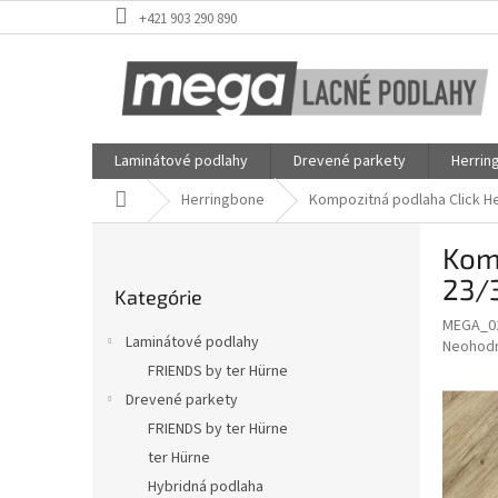
Prejsť
+421 903 290 890
na
obsah
Laminátové podlahy
Drevené parkety
Herrin
Domov
Herringbone
Kompozitná podlaha Click He
B
Komp
o
Preskočiť
č
23/
Kategórie
kategórie
n
MEGA_0
ý
Laminátové podlahy
Priemer
Neohod
p
hodnote
FRIENDS by ter Hürne
a
produkt
Drevené parkety
n
je
e
FRIENDS by ter Hürne
0,0
z
l
ter Hürne
5
Hybridná podlaha
hviezdič