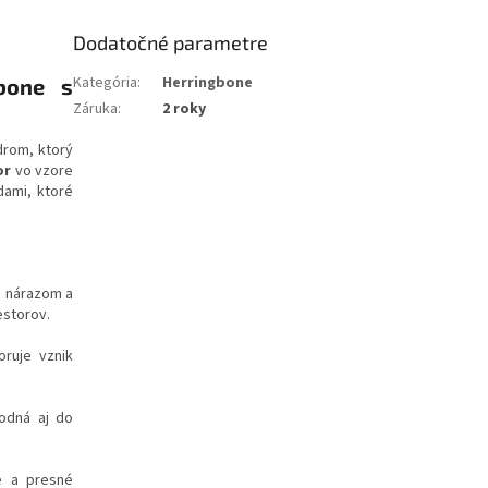
Dodatočné parametre
Kategória
:
Herringbone
bone s
Záruka
:
2 roky
drom, ktorý
or
vo vzore
dami, ktoré
, nárazom a
estorov.
oruje vznik
hodná aj do
e a presné