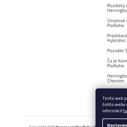
Rozdiely
Herringb
Vinylová
Podlaha
Predstav
Hybridnú
Poznáte 
Čo je Ko
Podlaha
Herringb
Chevron
Tento web p
tohto webu v
OBCHOD
informácií
t
Nastaven