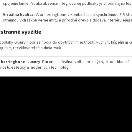
spojenie lamiel. Vďaka absencii integrovanej podložky je vhodná aj na lep
Vizuálna kvalita
: Vzor herringbone v kombinácii so synchrónnou EIR štr
strannou V-drážkou verne imituje prírodné drevo a dodáva interiéru elega
stranné využitie
odlahy Luxury Floor sa hodia do obytných miestností, kuchýň, kúpeľní aj ka
ogické, recyklovateľné a tlmia zvuk.
herringbone Luxury Floor
– ideálna voľba pre tých, ktorí hľadajú
cnosti, estetiky a moderných technológií.