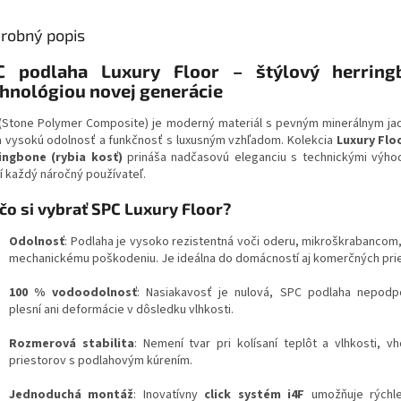
robný popis
C podlaha Luxury Floor – štýlový herring
hnológiou novej generácie
(Stone Polymer Composite) je moderný materiál s pevným minerálnym ja
a vysokú odolnosť a funkčnosť s luxusným vzhľadom. Kolekcia
Luxury Flo
ingbone (rybia kosť)
prináša nadčasovú eleganciu s technickými výho
í každý náročný používateľ.
čo si vybrať SPC Luxury Floor?
Odolnosť
: Podlaha je vysoko rezistentná voči oderu, mikroškrabancom
mechanickému poškodeniu. Je ideálna do domácností aj komerčných pri
100 % vodoodolnosť
: Nasiakavosť je nulová, SPC podlaha nepodp
plesní ani deformácie v dôsledku vlhkosti.
Rozmerová stabilita
: Nemení tvar pri kolísaní teplôt a vlhkosti, v
priestorov s podlahovým kúrením.
Jednoduchá montáž
: Inovatívny
click systém i4F
umožňuje rýchl