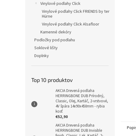
Vinylové podlahy Click
Vinylové podlahy Click FRIENDS by ter
Hürne
Vinylové podlahy Click Alsafloor
Kamenné dekóry
Podložky pod podlahu
Soklové lišty
Doplnky
Top 10 produktov
AKCIA Drevená podlaha
HERRINGBONE DUB Prírodný,
Classic, Olej, Kartáč, 2-vrstvové,
4V špára 14x90x450mm - rybia
kosť
€52,90
AKCIA Drevená podlaha
Popi
HERRINGBONE DUB Invisible
finish, Classic, Lak, Kartáč, 2-