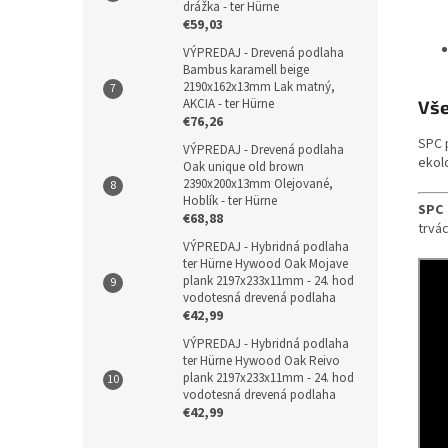
drážka - ter Hürne
€59,03
VÝPREDAJ - Drevená podlaha
Bambus karamell beige
2190x162x13mm Lak matný,
AKCIA - ter Hürne
Vše
€76,26
SPC p
VÝPREDAJ - Drevená podlaha
ekol
Oak unique old brown
2390x200x13mm Olejované,
Hoblík - ter Hürne
SPC 
€68,88
trvá
VÝPREDAJ - Hybridná podlaha
ter Hürne Hywood Oak Mojave
plank 2197x233x11mm - 24. hod
vodotesná drevená podlaha
€42,99
VÝPREDAJ - Hybridná podlaha
ter Hürne Hywood Oak Reivo
plank 2197x233x11mm - 24. hod
vodotesná drevená podlaha
€42,99