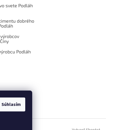
 vo svete Podláh
rtimentu dobrého
Podláh
 výrobcov
Číny
výrobcu Podláh
Súhlasím
ÁM DOPYT