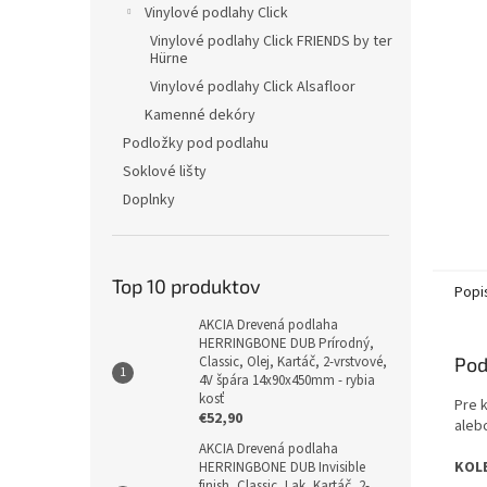
Vinylové podlahy Click
Vinylové podlahy Click FRIENDS by ter
Hürne
Vinylové podlahy Click Alsafloor
Kamenné dekóry
Podložky pod podlahu
Soklové lišty
Doplnky
Top 10 produktov
Popi
AKCIA Drevená podlaha
HERRINGBONE DUB Prírodný,
Pod
Classic, Olej, Kartáč, 2-vrstvové,
4V špára 14x90x450mm - rybia
kosť
Pre 
€52,90
aleb
AKCIA Drevená podlaha
KOL
HERRINGBONE DUB Invisible
finish, Classic, Lak, Kartáč, 2-