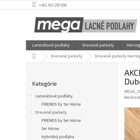
Prejsť
+421 903 290 890
na
obsah
Laminátové podlahy
Drevené parkety
Herrin
Domov
Drevené parkety
Drevené parkety Herrin
B
AKCI
o
Preskočiť
č
Dub
Kategórie
kategórie
n
MEGA_0
ý
Laminátové podlahy
Priemer
Neohod
p
hodnote
FRIENDS by ter Hürne
a
produkt
Drevené parkety
n
je
e
FRIENDS by ter Hürne
0,0
z
l
ter Hürne
5
Hybridná podlaha
hviezdič