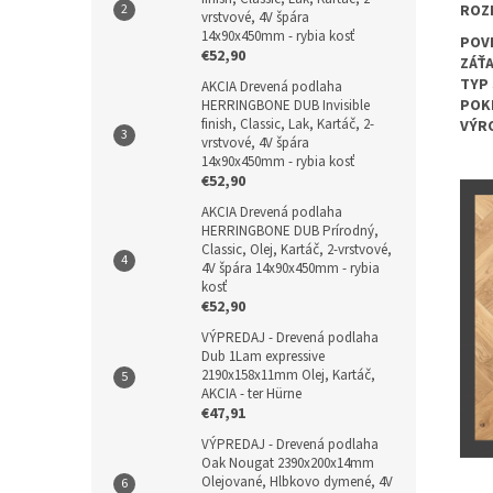
ROZ
vrstvové, 4V špára
14x90x450mm - rybia kosť
POV
€52,90
ZÁŤ
TYP
AKCIA Drevená podlaha
POK
HERRINGBONE DUB Invisible
finish, Classic, Lak, Kartáč, 2-
VÝR
vrstvové, 4V špára
14x90x450mm - rybia kosť
€52,90
AKCIA Drevená podlaha
HERRINGBONE DUB Prírodný,
Classic, Olej, Kartáč, 2-vrstvové,
4V špára 14x90x450mm - rybia
kosť
€52,90
VÝPREDAJ - Drevená podlaha
Dub 1Lam expressive
2190x158x11mm Olej, Kartáč,
AKCIA - ter Hürne
€47,91
VÝPREDAJ - Drevená podlaha
Oak Nougat 2390x200x14mm
Olejované, Hlbkovo dymené, 4V