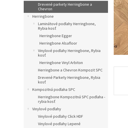
Drevené parkety Herringbone a
Chevron
Herringbone
Laminátové podlahy Herringbone,
Rybia kosť
Herringbone Egger
Herringbone Alsafloor
Vinylové podlahy Herringbone, Rybia
kosť
Herringbone Vinyl Arbiton
Herringbone a Chevron Kompozit SPC
Drevené Parkety Herringbone, Rybia
kosť
Kompozitná podlaha SPC
Herringbone Kompozitná SPC podlaha -
rybia kosť
Vinylové podlahy
Vinylové podlahy Click HDF
Vinylové podlahy Lepené