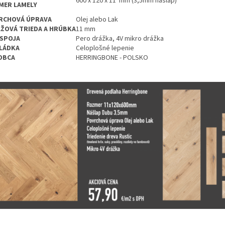
600 x 120 x 11 mm
(3,5mm nášlap)
MER LAMELY
RCHOVÁ ÚPRAVA
Olej alebo Lak
AŽOVÁ TRIEDA A HRÚBKA
11 mm
 SPOJA
Pero drážka, 4V mikro drážka
LÁDKA
Celoplošné lepenie
OBCA
HERRINGBONE - POLSKO