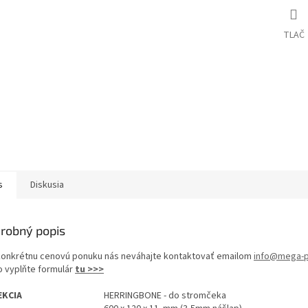
TLAČ
s
Diskusia
robný popis
konkrétnu cenovú ponuku nás neváhajte kontaktovať emailom
info@mega-p
o vyplňte formulár
tu >>>
EKCIA
HERRINGBONE - do stromčeka