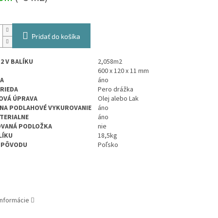
Pridať do košíka
2 V BALÍKU
2,058m2
600 x 120
x 11 mm
A
áno
TRIEDA
Pero drážka
OVÁ ÚPRAVA
Olej alebo Lak
NA PODLAHOVÉ VYKUROVANIE
áno
TERIALNE
áno
OVANÁ PODLOŽKA
nie
LÍKU
18,5kg
 PÔVODU
Poľsko
informácie