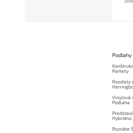
23st
Z
á
p
ä
t
Podlahy
i
e
Konštrukc
Parkety
Rozdiely
Herringb
Vinylová
Podlaha
Predstav
Hybridnú
Poznáte 