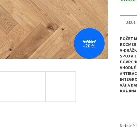
POČET M
€72,57
ROZMER
–20 %
V-DRÁŽK
SPOJ A 
POVRCH
VHODNÉ 
ANTIBAC
INTEGR
VÁHA BA
KRAJINA
Detailné 