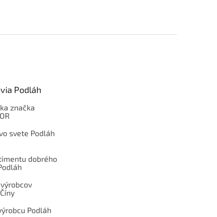
via Podláh
ka značka
OOR
 vo svete Podláh
rtimentu dobrého
Podláh
 výrobcov
Číny
výrobcu Podláh