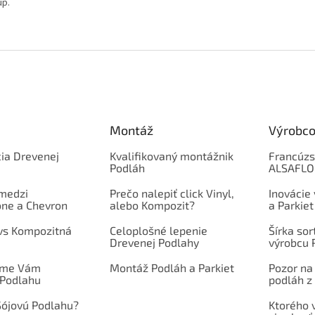
up.
Montáž
Výrobco
ia Drevenej
Kvalifikovaný montážnik
Francúzs
Podláh
ALSAFL
 medzi
Prečo nalepiť click Vinyl,
Inovácie
one a Chevron
alebo Kompozit?
a Parkiet
 vs Kompozitná
Celoplošné lepenie
Šírka so
Drevenej Podlahy
výrobcu 
íme Vám
Montáž Podláh a Parkiet
Pozor na
 Podlahu
podláh z 
Sójovú Podlahu?
Ktorého 