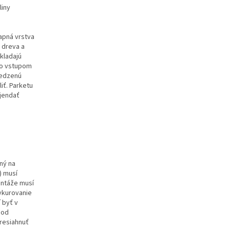
liny
apná vrstva
 dreva a
skladajú
so vstupom
medzenú
iť. Parketu
bjendať
ný na
) musí
ontáže musí
ykurovanie
 byť v
 od
presiahnuť