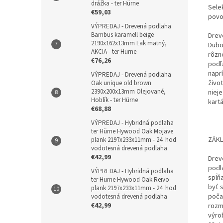
drážka - ter Hürne
Selek
€59,03
povo
VÝPREDAJ - Drevená podlaha
Bambus karamell beige
Drev
2190x162x13mm Lak matný,
Dubo
AKCIA - ter Hürne
rôzne
€76,26
podľ
napr
VÝPREDAJ - Drevená podlaha
živo
Oak unique old brown
2390x200x13mm Olejované,
niej
Hoblík - ter Hürne
kart
€68,88
VÝPREDAJ - Hybridná podlaha
ter Hürne Hywood Oak Mojave
ZÁKL
plank 2197x233x11mm - 24. hod
vodotesná drevená podlaha
€42,99
Drev
podl
VÝPREDAJ - Hybridná podlaha
spĺň
ter Hürne Hywood Oak Reivo
byť 
plank 2197x233x11mm - 24. hod
poča
vodotesná drevená podlaha
€42,99
rozm
výro