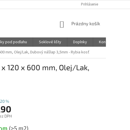
Prihlásenie
NÁKUPNÝ
Prázdny košík
KOŠÍK
ky pod podlahu
Soklové lišty
Doplnky
Kontakty
600 mm, Olej/Lak, Dubový nášlap 3,5mm - Rybia kosť
 x 120 x 600 mm, Olej/Lak,
20 %
,90
ez DPH
ová
dom
(>5 m2)