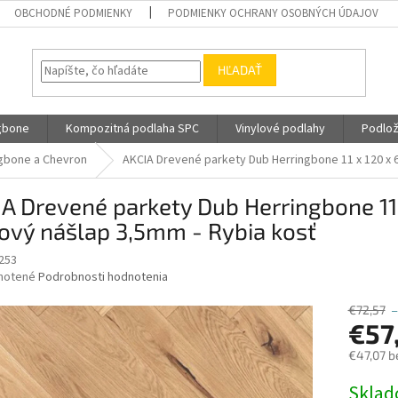
OBCHODNÉ PODMIENKY
PODMIENKY OCHRANY OSOBNÝCH ÚDAJOV
HĽADAŤ
gbone
Kompozitná podlaha SPC
Vinylové podlahy
Podlož
gbone a Chevron
AKCIA Drevené parkety Dub Herringbone 11 x 120 x 
A Drevené parkety Dub Herringbone 11
ový nášlap 3,5mm - Rybia kosť
253
né
notené
Podrobnosti hodnotenia
nie
u
€72,57
–
€57
€47,07 b
Jednotk
Skla
iek.
cena: