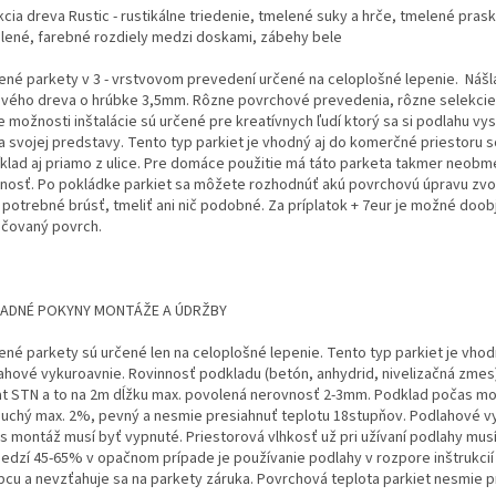
cia dreva Rustic - rustikálne triedenie, tmelené suky a hrče, tmelené prask
lené, farebné rozdiely medzi doskami, zábehy bele
ené parkety v 3 - vrstvovom prevedení určené na celoplošné lepenie. Nášl
vého dreva o hrúbke 3,5mm. Rôzne povrchové prevedenia, rôzne selekcie
 možnosti inštalácie sú určené pre kreatívnych ľudí ktorý sa si podlahu vy
a svojej predstavy. Tento typ parkiet je vhodný aj do komerčné priestoru 
íklad aj priamo z ulice. Pre domáce použitie má táto parketa takmer neob
tnosť. Po pokládke parkiet sa môžete rozhodnúť akú povrchovú úpravu zvol
e potrebné brúsť, tmeliť ani nič podobné. Za príplatok + 7eur je možné doo
áčovaný povrch.
ADNÉ POKYNY MONTÁŽE A ÚDRŽBY
ené parkety sú určené len na celoplošné lepenie. Tento typ parkiet je vhod
ahové vykuroavnie. Rovinnosť podkladu (betón, anhydrid, nivelizačná zmes
at STN a to na 2m dĺžku max. povolená nerovnosť 2-3mm. Podklad počas m
suchý max. 2%, pevný a nesmie presiahnuť teplotu 18stupňov. Podlahové v
s montáž musí byť vypnuté. Priestorová vlhkosť už pri užívaní podlahy musí
edzí 45-65% v opačnom prípade je používanie podlahy v rozpore inštrukcií
bcu a nevzťahuje sa na parkety záruka. Povrchová teplota parkiet nesmie 